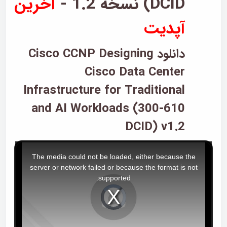
DCID) نسخه 1.2 -
آخرین
آپدیت
دانلود Cisco CCNP Designing
Cisco Data Center
Infrastructure for Traditional
and AI Workloads (300-610
DCID) v1.2
T
The media could not be loaded, either because the
h
server or network failed or because the format is not
i
supported.
s
i
V
i
s
d
e
a
o
P
m
l
a