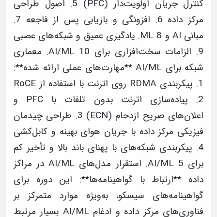
کنترل جریان اولویت‌دار (PFC) 5. اصول طراحی
مرکز داده 6. افزونگی و بازیابی پس از فاجعه 7.
مبانی AI و ML 8. یادگیری عمیق و شبکه‌های عصبی
9. الزامات سخت‌افزاری برای AI/ML 10. معماری
شبکه برای AI/ML **مهارت‌های عملی ارائه شده**:
1. پیکربندی RDMA روی اترنت با استفاده از RoCE
2. پیاده‌سازی اترنت بدون تلفات با PFC و
اعلان‌های صریح ازدحام (ECN) 3. طراحی چیدمان
فیزیکی مرکز داده با جریان هوای بهینه و کابل‌کشی
4. پیکربندی شبکه‌های با پهنای باند بالا و تأخیر کم
برای AI/ML 5. استقرار مدل‌های AI/ML در مراکز
داده **ارتباط با گواهینامه‌ها**: این دوره برای
گواهینامه‌های سیسکو، به‌ویژه موارد متمرکز بر
فناوری‌های مرکز داده و ادغام AI/ML بسیار مرتبط