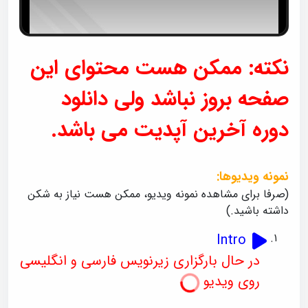
o
y
e
d
r
i
a
s
l
l
o
a
w
نکته: ممکن هست محتوای این
d
i
i
n
g
n
.
صفحه بروز نباشد ولی دانلود
d
o
دوره آخرین آپدیت می باشد.
w
.
نمونه ویدیوها:
(صرفا برای مشاهده نمونه ویدیو، ممکن هست نیاز به شکن
داشته باشید.)
Intro
در حال بارگزاری زیرنویس فارسی و انگلیسی
روی ویدیو