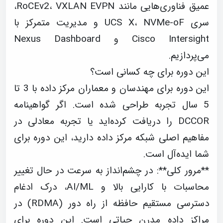
عمیق فناوری‌هایی مانند RoCEv2، VXLAN EVPN،
سری UCS X، NVMe-oF و مدیریت متمرکز با
Cisco Intersight و Nexus Dashboard
می‌پردازیم.
این دوره برای چه کسانی است؟
این دوره برای مهندسان و معماران مرکز داده با 3 تا
5 سال تجربه طراحی شده است. اگر گواهینامه
DCCOR را دریافت کرده‌اید یا تجربه معادلی در
مفاهیم اصلی شبکه مرکز داده دارید، این دوره برای
شما ایده‌آل است.
**مرور کلی**: در چشم‌انداز به سرعت در حال تغییر
محاسبات با کارایی بالا و AI/ML، درک ادغام
دسترسی مستقیم حافظه از راه دور (RDMA) در
مراکز داده مدرن حیاتی است. این دوره برای