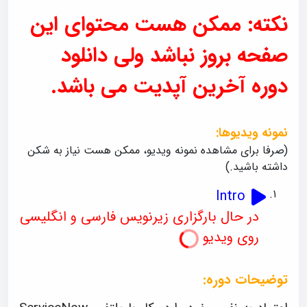
o
a
w
نکته: ممکن هست محتوای این
d
i
i
n
g
n
.
صفحه بروز نباشد ولی دانلود
d
o
دوره آخرین آپدیت می باشد.
w
.
نمونه ویدیوها:
(صرفا برای مشاهده نمونه ویدیو، ممکن هست نیاز به شکن
داشته باشید.)
Intro
در حال بارگزاری زیرنویس فارسی و انگلیسی
روی ویدیو
توضیحات دوره: