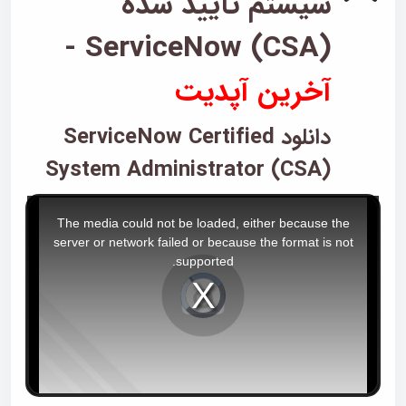
سیستم تایید شده
ServiceNow (CSA) -
آخرین آپدیت
دانلود ServiceNow Certified
System Administrator (CSA)
T
The media could not be loaded, either because the
h
server or network failed or because the format is not
i
supported.
s
i
V
i
s
d
e
a
o
P
m
l
a
o
y
e
d
r
i
a
s
l
l