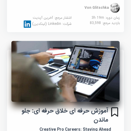
Von Glitschka
زمان دوره: 3h 19m
انتشار مرجع:
آخرین آپدیت
بازدید مرجع:
83,598
شرکت:
Linkedin (لینکدین)
آموزش حرفه ای خلاق حرفه ای: جلو
ماندن
Creative Pro Careers: Staying Ahead