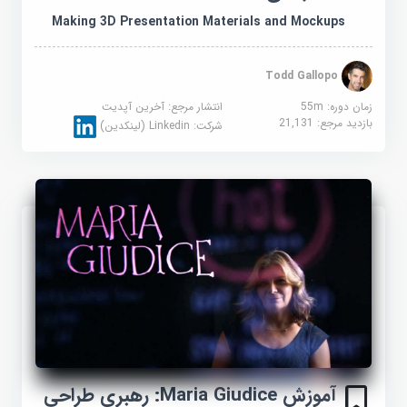
Making 3D Presentation Materials and Mockups
Todd Gallopo
زمان دوره: 55m
انتشار مرجع:
آخرین آپدیت
بازدید مرجع:
21,131
شرکت:
Linkedin (لینکدین)
آموزش Maria Giudice: رهبری طراحی