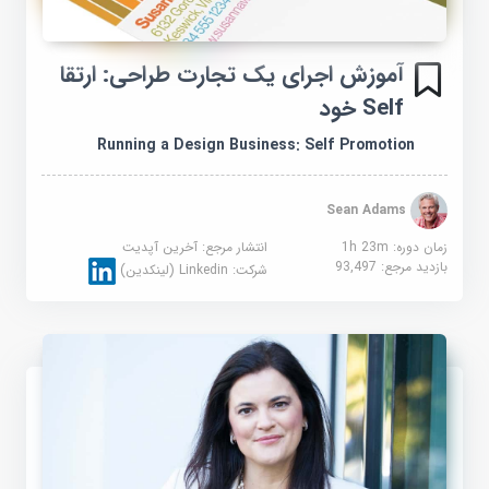
آموزش اجرای یک تجارت طراحی: ارتقا
Self خود
Running a Design Business: Self Promotion
Sean Adams
زمان دوره: 1h 23m
انتشار مرجع:
آخرین آپدیت
بازدید مرجع:
93,497
شرکت:
Linkedin (لینکدین)