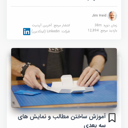
Jim Heid
زمان دوره: 38m
انتشار مرجع:
آخرین آپدیت
بازدید مرجع:
12,894
شرکت:
Linkedin (لینکدین)
آموزش ساختن مطالب و نمایش های
سه بعدی