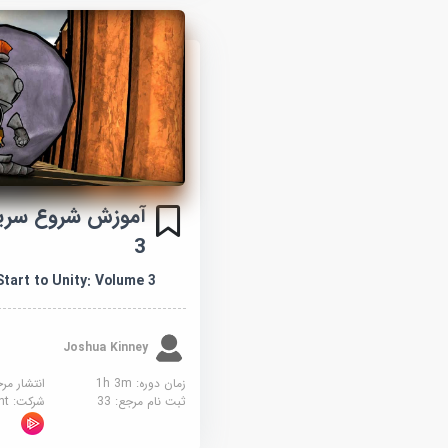
آموزش شروع سری
3
Start to Unity: Volume 3
Joshua Kinney
زمان دوره: 1h 3m
انتشار مر
ثبت نام مرجع:
33
شرکت:
sight