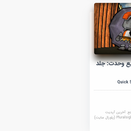
ع وحدت: جلد
Quick 
جع:
آخرین آپدیت
Plural (پلورال سایت)