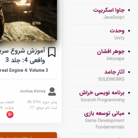
جاوا اسکریپت
JavaScript
وحدت
Unity
آموزش شروع سریع
جوهر افشان
واقعی 4: جلد 3
Inkscape
real Engine 4: Volume 3
آثار جامد
SOLIDWORKS
Joshua Kinney
برنامه نویسی خراش
Scratch Programming
زمان دوره: 0h 57m
انتشار مر
ثبت نام مرجع:
17
شرکت:
sight
مبانی توسعه بازی
Game Development
Fundamentals