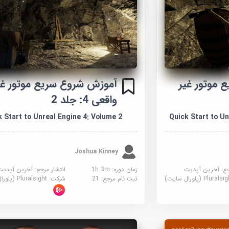
 موتور غیر
آموزش شروع سریع موتور غی
واقعی 4: جلد 2
 Start to Unreal Engine 4: Volume 2
Quick Start to Un
Joshua Kinney
جع:
آخرین آپدیت
زمان دوره: 1h 3m
انتشار مرجع:
آخرین آپدیت
Plural (پلورال سایت)
ثبت نام مرجع:
21
شرکت:
Pluralsight (پلورال سایت)