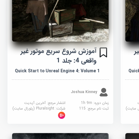
ر
آموزش شروع سریع موتور غیر
واقعی 4: جلد 1
Quick Start to Unreal Engine 4: Volume 1
Quick
Joshua Kinney
زمان دوره: 1h 9m
انتشار مرجع:
آخرین آپدیت
ثبت نام مرجع:
115
شرکت:
Pluralsight (پلورال سایت)