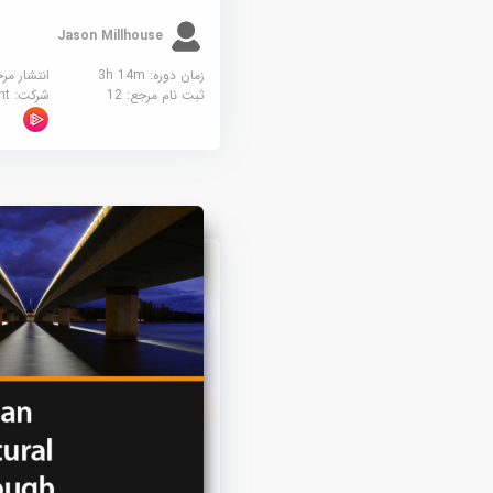
Jason Millhouse
زمان دوره: 3h 14m
انتشار مر
ثبت نام مرجع:
12
شرکت:
sight