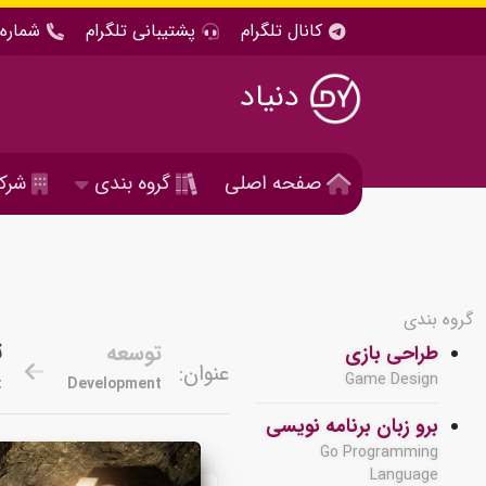
کانال تلگرام
پشتیبانی تلگرام
شماره 
دنیاد
صفحه اصلی
گروه بندی
شرک
گروه بندی
ت
توسعه
طراحی بازی
عنوان:
Game Design
t
Development
برو زبان برنامه نویسی
Go Programming
Language