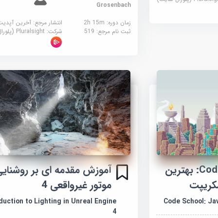
Grosenbach
زمان دوره: 2h 15m
انتشار مرجع:
آخرین آپدیت
ثبت نام مرجع:
519
شرکت:
Pluralsight (پلورال سایت)
آموزش Code School: بهترین
آموزش مقدمه ای بر روشنایی
سکریپت
موتور غیرواقعی 4
duction to Lighting in Unreal Engine
Code School: Ja
4