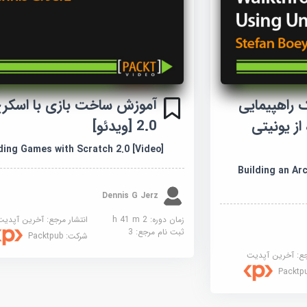
راهپیمایی
آموزش ساخت بازی با اسکر
از یونیتی
2.0 [ویدئو]
ding Games with Scratch 2.0 [Video]
Building an Ar
Dennis G Jerz
زمان دوره: 2 h 41 m
انتشار مرجع:
آخرین آپدیت
ثبت نام مرجع:
3
شرکت:
Packtpub
جع:
آخرین آپدیت
Packtp