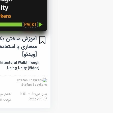
آموزش ساختن یک 
معماری با استفاده 
[ویدئو]
chitectural Walkthrough
Using Unity [Video]
Stefan Boeykens
زمان دوره: 2 h 51 m
انتشار مر
ثبت نام مرجع:
شرکت:
ub