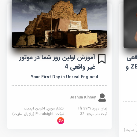
قعی
آموزش اولین روز شما در موتور
پوست در کیف دستی ZBrush و
غیر واقعی 4
Your First Day in Unreal Engine 4
Joshua Kinney
زمان دوره: 1h 39m
انتشار مرجع:
آخرین آپدیت
ثبت نام مرجع:
32
شرکت:
Pluralsight (پلورال سایت)