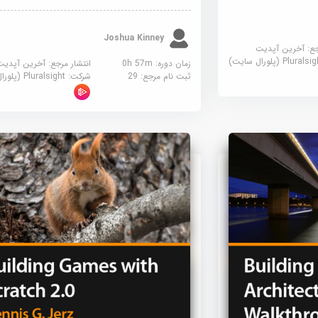
Joshua Kinney
جع:
آخرین آپدیت
Plural (پلورال سایت)
زمان دوره: 0h 57m
انتشار مرجع:
آخرین آپدیت
ثبت نام مرجع:
29
شرکت:
Pluralsight (پلورال سایت)