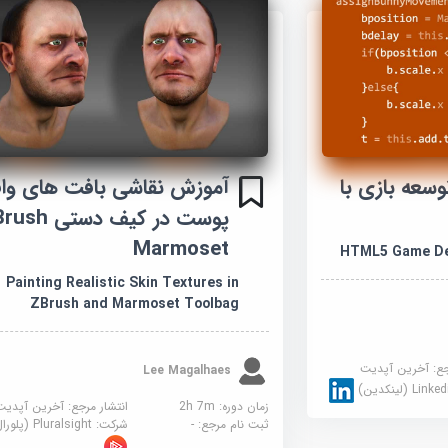
زش HTML5 توسعه بازی با
آموزش نقاشی بافت های وا
Marmoset
HTML5 Game De
Painting Realistic Skin Textures in
ZBrush and Marmoset Toolbag
جع:
آخرین آپدیت
Lee Magalhaes
Link (لینکدین)
زمان دوره: 2h 7m
انتشار مرجع:
آخرین آپدیت
ثبت نام مرجع:
-
شرکت:
Pluralsight (پلورال سایت)