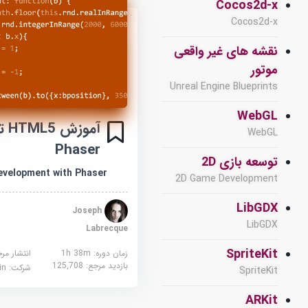
Cocos2d-x
Cocos2d-x
نقشه های غیر واقعی
موتور
Unreal Engine Blueprints
WebGL
آمو
WebGL
Phaser
توسعه بازی 2D
velopment with Phaser
2D Game Development
LibGDX
Joseph
LibGDX
Labrecque
SpriteKit
زمان دوره: 1h 38m
انتشار مر
بازدید مرجع:
125,708
شرکت:
edin
SpriteKit
ARKit