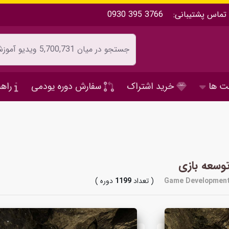
تماس پشتیبانی:
0930 395 3766
ت ها
خرید اشتراک
سفارش دوره یودمی
راهن
وسعه بازی
Game Developmen
( تعداد
1199
دوره )