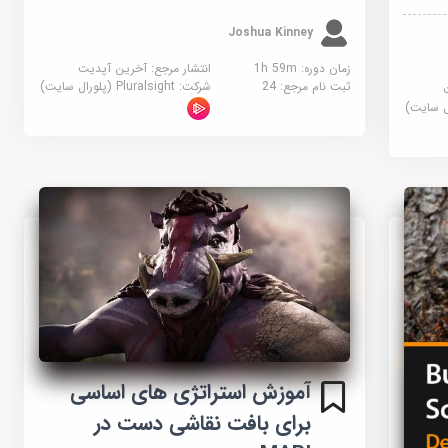
Joshua Kinney
زمان دوره: 1h 59m
انتشار مرجع:
آخرین آپدیت
ثبت نام مرجع:
24
شرکت:
Pluralsight (پلورال سایت)
آموزش استراتژی های اساسی
برای بافت نقاشی دست در