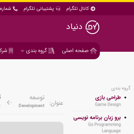
کانال تلگرام
پشتیبانی تلگرام
شماره 
دنیاد
صفحه اصلی
گروه بندی
شرک
گروه بندی
ت
توسعه
طراحی بازی
عنوان:
Game Design
t
Development
برو زبان برنامه نویسی
Go Programming
Language