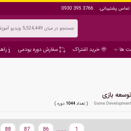
تماس پشتیبانی:
0930 395 3766
ت ها
خرید اشتراک
سفارش دوره یودمی
راهن
وسعه بازی
Game Developmen
( تعداد
1044
دوره )
88
87
86
1
.......