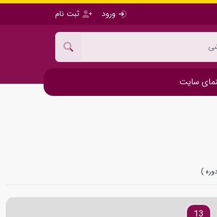
ورود
ثبت نام
مای سایت
وره )
13