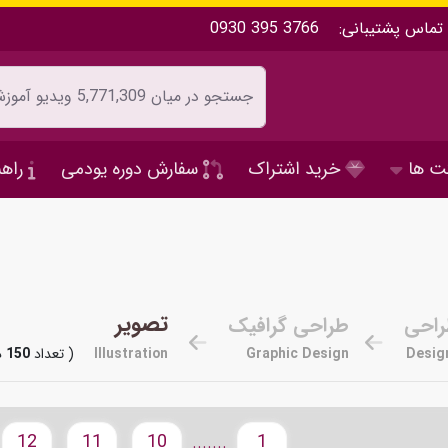
تماس پشتیبانی:
0930 395 3766
ت ها
خرید اشتراک
سفارش دوره یودمی
راهن
تصویر
طراحی
طراحی گرافیک
Desig
Graphic Design
Illustration
( تعداد
150
د
12
11
10
1
.......