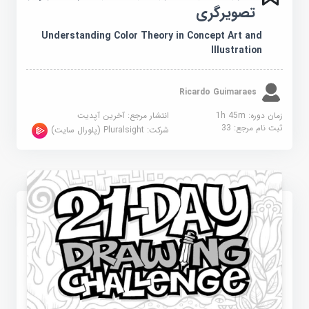
تصویرگری
Understanding Color Theory in Concept Art and
Illustration
Ricardo Guimaraes
زمان دوره: 1h 45m
انتشار مرجع:
آخرین آپدیت
ثبت نام مرجع:
33
شرکت:
Pluralsight (پلورال سایت)