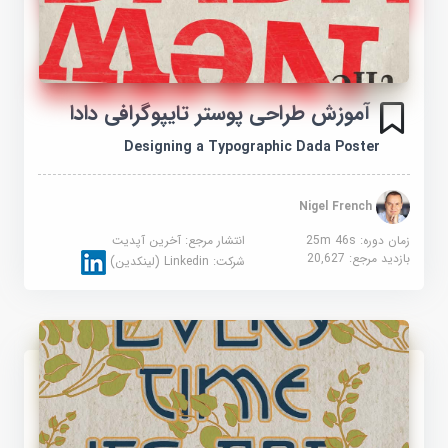
آموزش طراحی پوستر تایپوگرافی دادا
Designing a Typographic Dada Poster
Nigel French
زمان دوره: 25m 46s
انتشار مرجع:
آخرین آپدیت
بازدید مرجع:
20,627
شرکت:
Linkedin (لینکدین)