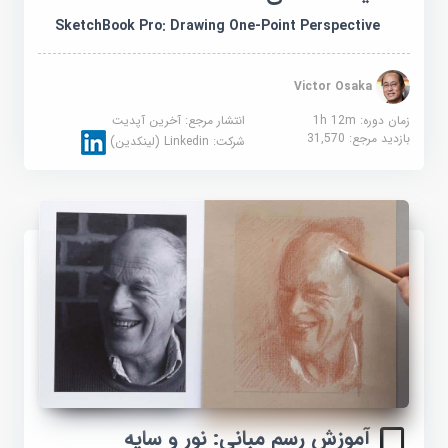
SketchBook Pro: Drawing One-Point Perspective
Victor Osaka
زمان دوره: 1h 12m
انتشار مرجع:
آخرین آپدیت
بازدید مرجع:
31,570
شرکت:
Linkedin (لینکدین)
آموزش رسم مبانی: نور و سایه