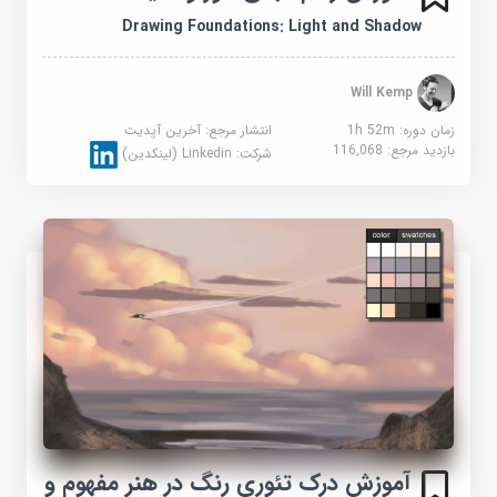
Drawing Foundations: Light and Shadow
Will Kemp
زمان دوره: 1h 52m
انتشار مرجع:
آخرین آپدیت
بازدید مرجع:
116,068
شرکت:
Linkedin (لینکدین)
آموزش درک تئوری رنگ در هنر مفهوم و