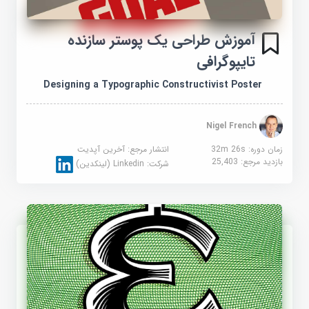
آموزش طراحی یک پوستر سازنده
تایپوگرافی
Designing a Typographic Constructivist Poster
Nigel French
زمان دوره: 32m 26s
انتشار مرجع:
آخرین آپدیت
بازدید مرجع:
25,403
شرکت:
Linkedin (لینکدین)