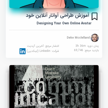
آموزش طراحی آواتار آنلاین خود
Designing Your Own Online Avatar
Deke Mcclelland
زمان دوره: 3h 36m
انتشار مرجع:
آخرین آپدیت
بازدید مرجع:
69,746
شرکت:
Linkedin (لینکدین)