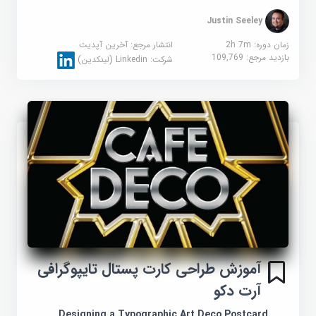
Justin Seeley
زمان دوره: 2h 7m
انتشار مرجع:
آخرین آپدیت
بازدید مرجع:
109,769
شرکت:
Linkedin (لینکدین)
آموزش طراحی کارت پستال تایپوگرافی
آرت دکو
Designing a Typographic Art Deco Postcard