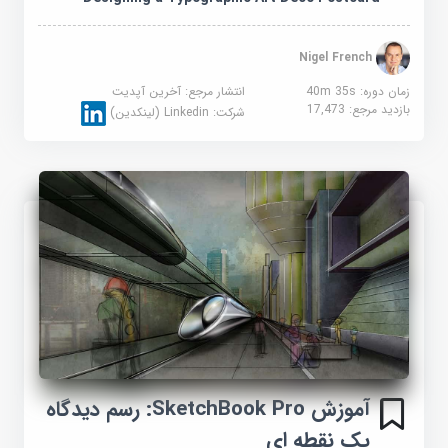
Nigel French
زمان دوره: 40m 35s
انتشار مرجع:
آخرین آپدیت
بازدید مرجع:
17,473
شرکت:
Linkedin (لینکدین)
آموزش SketchBook Pro: رسم دیدگاه
یک نقطه ای