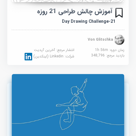
آموزش چالش طراحی 21 روزه
21-Day Drawing Challenge
Von Glitschka
زمان دوره: 1h 56m
انتشار مرجع:
آخرین آپدیت
بازدید مرجع:
348,796
شرکت:
Linkedin (لینکدین)