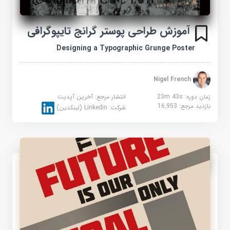
آموزش طراحی پوستر گرانج تایپوگرافی
Designing a Typographic Grunge Poster
Nigel French
زمان دوره: 23m 43s
انتشار مرجع:
آخرین آپدیت
بازدید مرجع:
16,953
شرکت:
Linkedin (لینکدین)