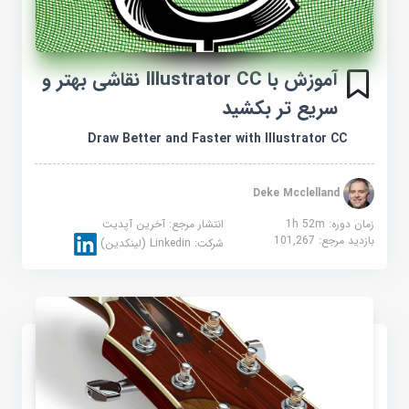
آموزش با Illustrator CC نقاشی بهتر و
سریع تر بکشید
Draw Better and Faster with Illustrator CC
Deke Mcclelland
زمان دوره: 1h 52m
انتشار مرجع:
آخرین آپدیت
بازدید مرجع:
101,267
شرکت:
Linkedin (لینکدین)