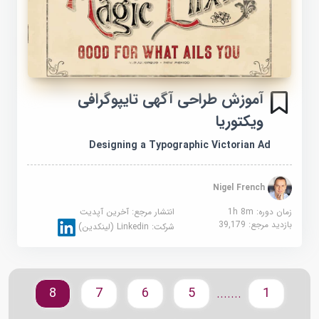
آموزش طراحی آگهی تایپوگرافی
ویکتوریا
Designing a Typographic Victorian Ad
Nigel French
زمان دوره: 1h 8m
انتشار مرجع:
آخرین آپدیت
بازدید مرجع:
39,179
شرکت:
Linkedin (لینکدین)
8
7
6
5
1
.......