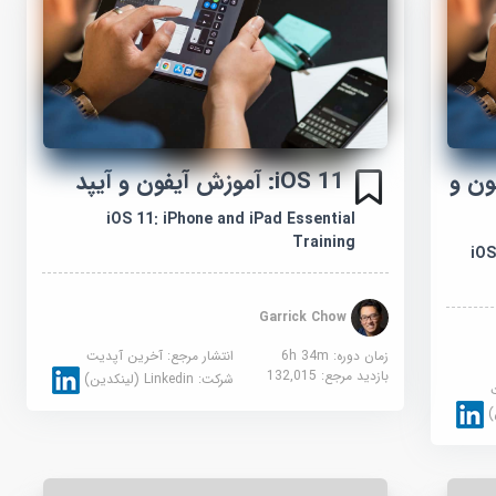
فون و
iOS 11: آموزش آیفون و آیپد
iOS 11: iPhone and iPad Essential
Training
iOS 
Garrick Chow
زمان دوره: 6h 34m
انتشار مرجع:
آخرین آپدیت
بازدید مرجع:
132,015
شرکت:
Linkedin (لینکدین)