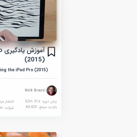
آمو
(2015)
ing the iPad Pro (2015)
Nick Brazzi
زمان دوره: 52m 31s
انتشار مر
بازدید مرجع:
44,420
شرکت:
edin