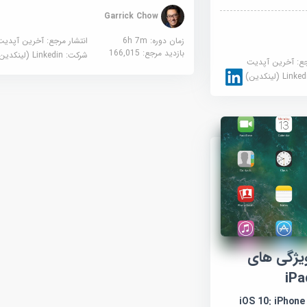
Garrick Chow
زمان دوره: 6h 7m
انتشار مرجع:
آخرین آپدیت
بازدید مرجع:
166,015
شرکت:
Linkedin (لینکدین)
جع:
آخرین آپدیت
Link (لینکدین)
ش iOS 10: ویژگی های
iOS 10: iPhon