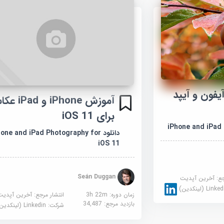
یفون و آیپد
آموزش iPhone و 
برای iOS 11
iPhone and iPad
دانلود one and iPad Photography for
iOS 11
Seán Duggan
جع:
آخرین آپدیت
Link (لینکدین)
زمان دوره: 3h 22m
انتشار مرجع:
آخرین آپدیت
بازدید مرجع:
34,487
شرکت:
Linkedin (لینکدین)