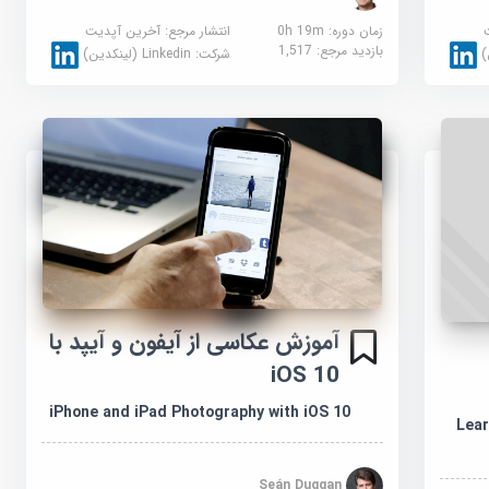
زمان دوره: 0h 19m
انتشار مرجع:
آخرین آپدیت
بازدید مرجع:
1,517
شرکت:
Linkedin (لینکدین)
آموزش عکاسی از آیفون و آیپد با
iOS 10
iPhone and iPad Photography with iOS 10
Learn
Seán Duggan