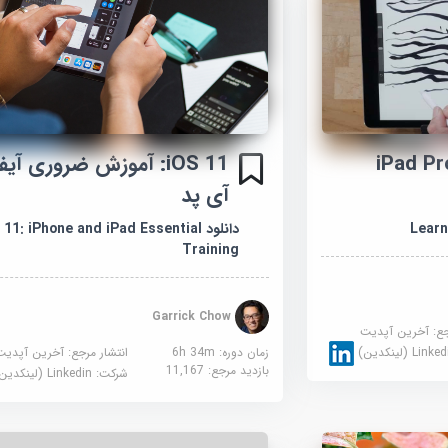
زش یادگیری iPad Pro
iOS 11: آموزش ضروری آی
آی پد
Learn
دانلود 11: iPhone and iPad Essential
Training
Garrick Chow
جع:
آخرین آپدیت
زمان دوره: 6h 34m
انتشار مرجع:
آخرین آپدیت
Link (لینکدین)
بازدید مرجع:
11,167
شرکت:
Linkedin (لینکدین)