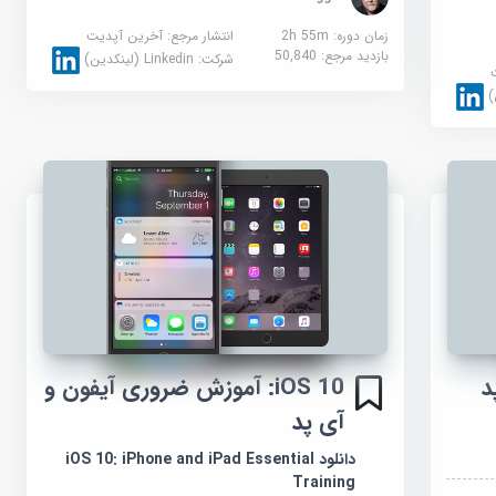
زمان دوره: 2h 55m
انتشار مرجع:
آخرین آپدیت
بازدید مرجع:
50,840
شرکت:
Linkedin (لینکدین)
iOS 10: آموزش ضروری آیفون و
آی پد
دانلود iOS 10: iPhone and iPad Essential
Training