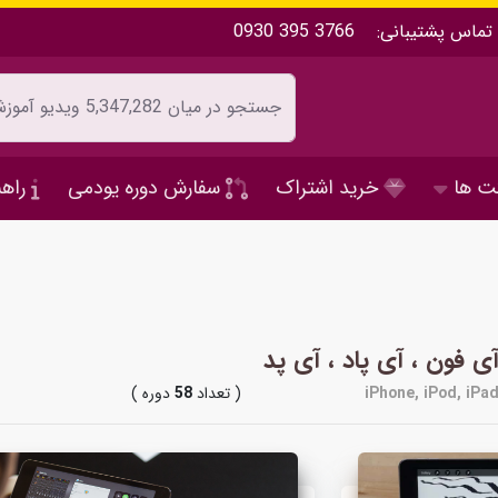
تماس پشتیبانی:
0930 395 3766
ت ها
خرید اشتراک
سفارش دوره یودمی
راهن
ی فون ، آی پاد ، آی پد
iPhone, iPod, iPa
( تعداد
58
دوره )