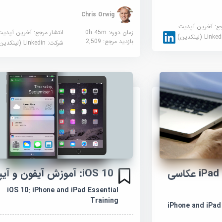
Chris Orwig
جع:
آخرین آپدیت
زمان دوره: 0h 45m
انتشار مرجع:
آخرین آپدیت
Link (لینکدین)
بازدید مرجع:
2,509
شرکت:
Linkedin (لینکدین)
آموزش iPhone و iPad عکاسی
iOS 10: آموزش آیفون و آیپد
iOS 10: iPhone and iPad Essential
Training
iPhone and iPad Ph