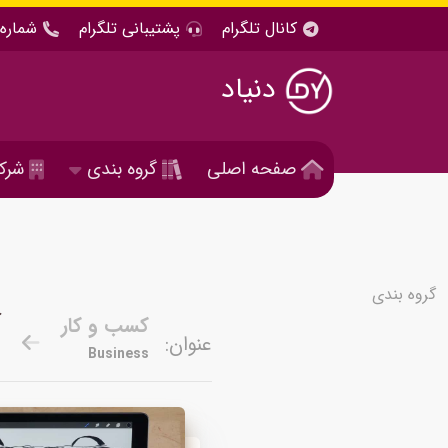
کانال تلگرام
پشتیبانی تلگرام
شماره 
دنیاد
صفحه اصلی
گروه بندی
شرک
گروه بندی
آ
کسب و کار
عنوان:
d
Business