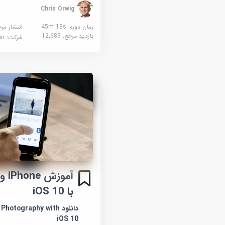
Chris Orwig
زمان دوره: 45m 18s
انتشار مر
بازدید مرجع:
12,689
شرکت:
edin
با iOS 10
دانلود otography with
iOS 10