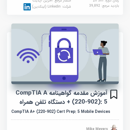
زمان دوره: 2h 5m
انتشار مرجع:
آخرین آپدیت
بازدید مرجع:
39,892
شرکت:
Linkedin (لینکدین)
آموزش مقدمه گواهینامه CompTIA A
+ (220-902): 5 دستگاه تلفن همراه
CompTIA A+ (220-902) Cert Prep: 5 Mobile Devices
Mike Meyers