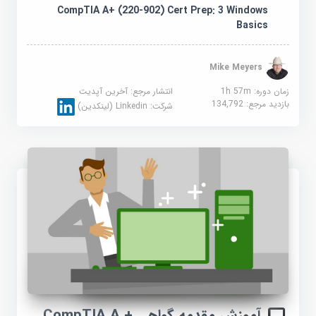
CompTIA A+ (220-902) Cert Prep: 3 Windows
Basics
Mike Meyers
زمان دوره: 1h 57m
انتشار مرجع:
آخرین آپدیت
بازدید مرجع:
134,792
شرکت:
Linkedin (لینکدین)
آموزش مقدمه گواهی CompTIA A +