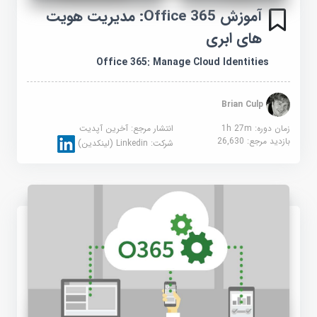
آموزش Office 365: مدیریت هویت
های ابری
Office 365: Manage Cloud Identities
Brian Culp
زمان دوره: 1h 27m
انتشار مرجع:
آخرین آپدیت
بازدید مرجع:
26,630
شرکت:
Linkedin (لینکدین)