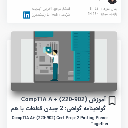
زمان دوره: 1h 23m
انتشار مرجع:
آخرین آپدیت
بازدید مرجع:
54,534
شرکت:
Linkedin (لینکدین)
آموزش CompTIA A + (220-902)
گواهینامه گواهی: 2 چیدن قطعات با هم
CompTIA A+ (220-902) Cert Prep: 2 Putting Pieces
Together