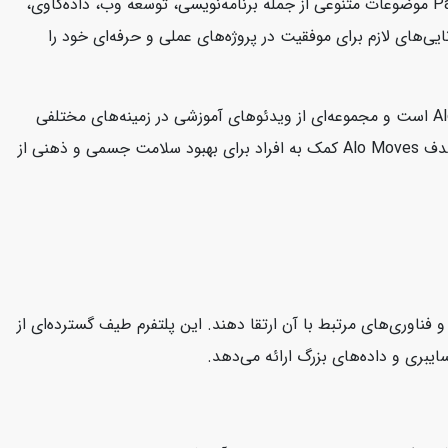
آموزشی می‌پردازد که به توسعه‌دهندگان و متخصصان فناوری اطلاعات کمک می‌کند تا مهارت‌های خود را ارتقا دهند. منابع آموزشی Packtpub موضوعات متنوعی از جمله برنامه‌نویسی، توسعه وب، داده‌کاوی،
ی‌های لازم برای موفقیت در پروژه‌های عملی و حرفه‌ای خود را
سایت Alo Moves یک پلتفرم آنلاین است که به ارائه کلاس‌های ورزشی و تناسب اندام می‌پردازد. این سایت متعلق به برند معروف Alo Yoga است و مجموعه‌ای از ویدئوهای آموزشی در زمینه‌های مختلفی
مانند یوگا، پیلاتس، تمرینات قدرتی، مدیتیشن و بیشتر را در اختیار کاربران قرار می‌دهد. کلاس‌ها توسط مربیان حرفه‌ای هدایت می‌شوند. هدف Alo Moves کمک به افراد برای بهبود سلامت جسمی و ذهنی از
CloudAca یک پلتفرم آموزش آنلاین است که به کاربران کمک می‌کند مهارت‌های خود را در زمینه محاسبات ابری (Cloud Computing) و فناوری‌های مرتبط با آن ارتقا دهند. این پلتفرم طیف گسترده‌ای از