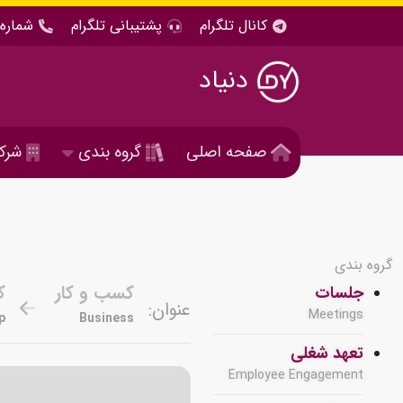
کانال تلگرام
پشتیبانی تلگرام
شماره 
دنیاد
صفحه اصلی
گروه بندی
شرک
گروه بندی
کسب و کار
ک
جلسات
عنوان:
Meetings
p
Business
تعهد شغلی
Employee Engagement