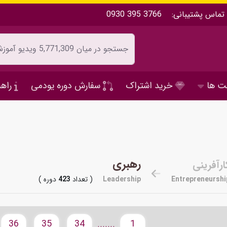
تماس پشتیبانی:
0930 395 3766
ت ها
خرید اشتراک
سفارش دوره یودمی
راهن
رهبری
ارآفرینی
Entrepreneurshi
Leadership
( تعداد
423
دوره )
36
35
34
1
.......