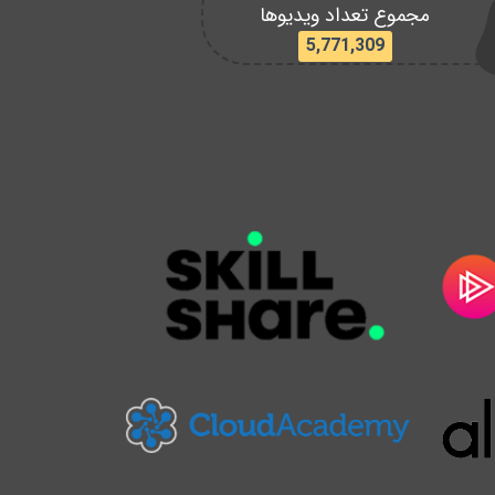
مجموع تعداد ویدیوها
5,771,309