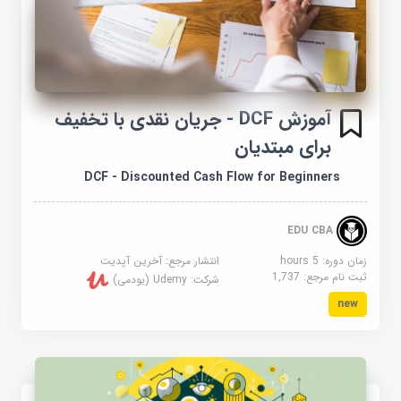
آموزش DCF - جریان نقدی با تخفیف
برای مبتدیان
DCF - Discounted Cash Flow for Beginners
EDU CBA
زمان دوره: 5 hours
انتشار مرجع:
آخرین آپدیت
ثبت نام مرجع:
1,737
شرکت:
Udemy (یودمی)
new