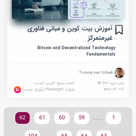
آموزش بیت کوین و مبانی فناوری
غیرمتمرکز
Bitcoin and Decentralized Technology
Fundamentals
Tommy van Schaik
زمان دوره: 4h 9m
انتشار مرجع:
آخرین آپدیت
ثبت نام مرجع:
شرکت:
Pluralsight (پلورال سایت)
62
61
60
59
1
.......