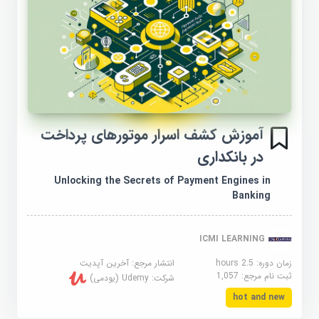
آموزش کشف اسرار موتورهای پرداخت
در بانکداری
Unlocking the Secrets of Payment Engines in
Banking
ICMI LEARNING
زمان دوره: 2.5 hours
انتشار مرجع:
آخرین آپدیت
ثبت نام مرجع:
1,057
شرکت:
Udemy (یودمی)
hot and new