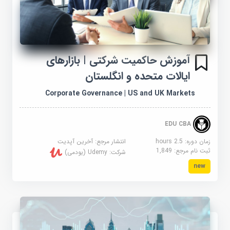
آموزش حاکمیت شرکتی | بازارهای
ایالات متحده و انگلستان
Corporate Governance | US and UK Markets
EDU CBA
زمان دوره: 2.5 hours
انتشار مرجع:
آخرین آپدیت
ثبت نام مرجع:
1,849
شرکت:
Udemy (یودمی)
new