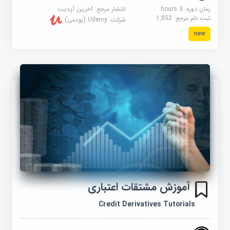
زمان دوره: 3 hours
انتشار مرجع:
آخرین آپدیت
ثبت نام مرجع:
1,852
شرکت:
Udemy (یودمی)
new
آموزش مشتقات اعتباری
Credit Derivatives Tutorials