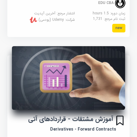
EDU CBA
زمان دوره: 1.5 hours
انتشار مرجع:
آخرین آپدیت
ثبت نام مرجع:
1,731
شرکت:
Udemy (یودمی)
new
آموزش مشتقات - قراردادهای آتی
Derivatives - Forward Contracts