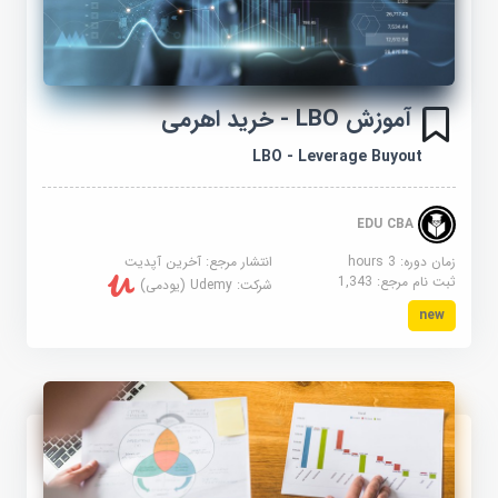
آموزش LBO - خرید اهرمی
LBO - Leverage Buyout
EDU CBA
زمان دوره: 3 hours
انتشار مرجع:
آخرین آپدیت
ثبت نام مرجع:
1,343
شرکت:
Udemy (یودمی)
new