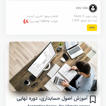
EDU CBA
زمان دوره: 5 hours
انتشار مرجع:
آخرین آپدیت
ثبت نام مرجع:
1,929
شرکت:
Udemy (یودمی)
new
آموزش اصول حسابداری، دوره نهایی