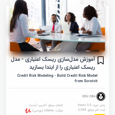
آموزش مدل‌سازی ریسک اعتباری - مدل
ریسک اعتباری را از ابتدا بسازید
Credit Risk Modeling - Build Credit Risk Model
from Scratch
EDU CBA
زمان دوره: 5.5 hours
انتشار مرجع:
آخرین آپدیت
ثبت نام مرجع:
2,044
شرکت:
Udemy (یودمی)