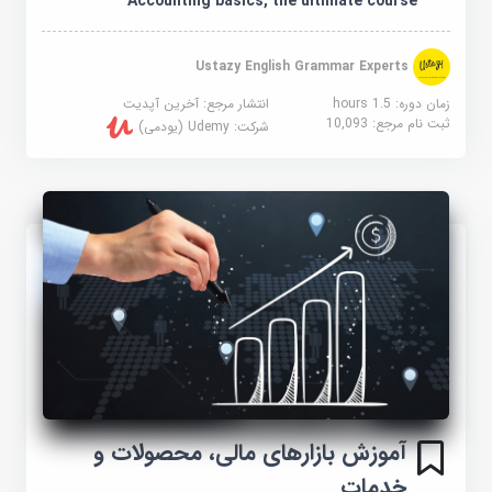
Accounting basics, the ultimate course
Ustazy English Grammar Experts
زمان دوره: 1.5 hours
انتشار مرجع:
آخرین آپدیت
ثبت نام مرجع:
10,093
شرکت:
Udemy (یودمی)
آموزش بازارهای مالی، محصولات و
خدمات