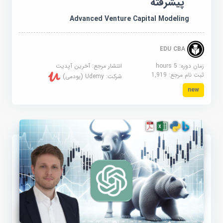
پیشرفته
Advanced Venture Capital Modeling
EDU CBA
زمان دوره: 5 hours
انتشار مرجع:
آخرین آپدیت
ثبت نام مرجع:
1,919
شرکت:
Udemy (یودمی)
new