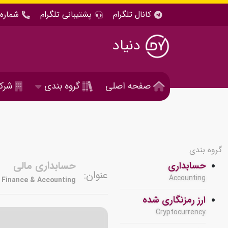
کانال تلگرام
پشتیبانی تلگرام
شماره 
دنیاد
صفحه اصلی
گروه بندی
شرک
گروه بندی
حسابداری مالی
حسابداری
عنوان:
Accounting
Finance & Accounting
ارز رمزنگاری شده
Cryptocurrency