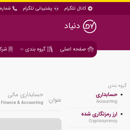
کانال تلگرام
پشتیبانی تلگرام
شماره 
دنیاد
صفحه اصلی
گروه بندی
شرک
گروه بندی
حسابداری مالی
حسابداری
عنوان:
Accounting
Finance & Accounting
ارز رمزنگاری شده
Cryptocurrency