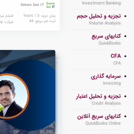
Investment Banking
Simon Sez IT
تجزیه و تحلیل حجم
زمان دوره: 1.5 hours
انتشار مر
ثبت نام مرجع:
44
شرکت:
demy
Volume Analysis
کتابهای سریع
QuickBooks
CFA
CFA
سرمایه گذاری
Investing
تجزیه و تحلیل اعتبار
Credit Analysis
کتابهای سریع آنلاین
QuickBooks Online