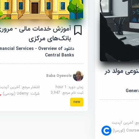
آموزش خدمات مالی - مروری
بانک‌های مرکزی
دانلود nancial Services - Overview of
Central Banks
عی مولد در
Baba Oyewole
زمان دوره: 1 hour
انتشار مرجع:
آخرین آپدیت
ثبت نام مرجع:
3,947
شرکت:
Udemy (یودمی)
new
جع:
آخرین آپدیت
Cour (کورسرا)