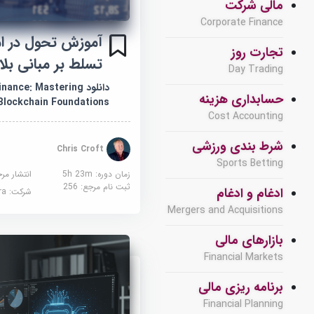
مالی شرکت
Corporate Finance
آموزش تحول در ام
تجارت روز
تسلط بر مبانی بل
Day Trading
دانلود nce: Mastering
حسابداری هزینه
Blockchain Foundations
Cost Accounting
شرط بندی ورزشی
Chris Croft
Sports Betting
زمان دوره: 5h 23m
انتشار مر
ثبت نام مرجع:
256
ادغام و ادغام
شرکت:
sera
Mergers and Acquisitions
بازارهای مالی
Financial Markets
برنامه ریزی مالی
Financial Planning