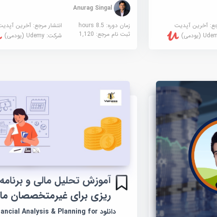
Anurag Singal
جع:
آخرین آپدیت
زمان دوره: 8.5 hours
انتشار مرجع:
آخرین آپدیت
ثبت نام مرجع:
1,120
U (یودمی)
شرکت:
Udemy (یودمی)
آموزش تحلیل مالی و برنامه
ریزی برای غیرمتخصصان ما
دانلود ancial Analysis & Planning for