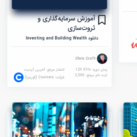
آموزش سرمایه‌گذاری و
ثروت‌سازی
دانلود Investing and Building Wealth
Chris Croft
زمان دوره: 12h 57m
انتشار مرجع:
آخرین آپدیت
ثبت نام مرجع:
2,006
شرکت:
Coursera (کورسرا)