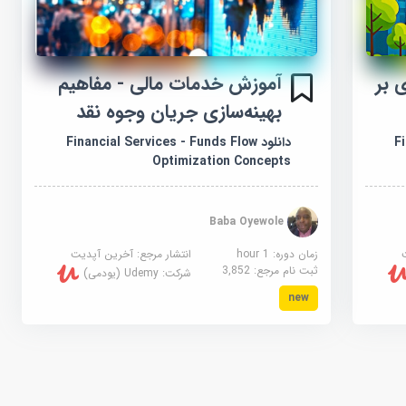
 بر
آموزش خدمات مالی - مفاهیم
بهینه‌سازی جریان وجوه نقد
Fi
دانلود Financial Services - Funds Flow
Optimization Concepts
Baba Oyewole
زمان دوره: 1 hour
انتشار مرجع:
آخرین آپدیت
ثبت نام مرجع:
3,852
شرکت:
Udemy (یودمی)
new