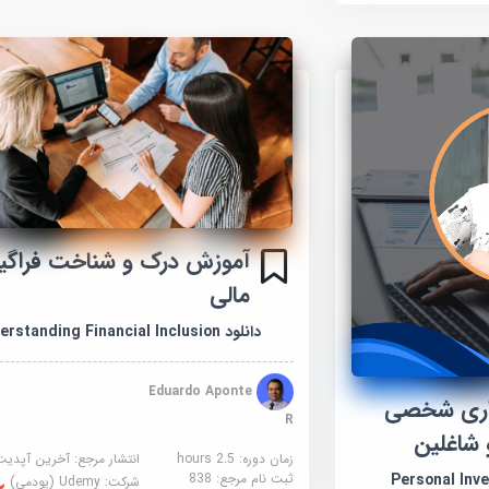
آموزش درک و شناخت فراگی
مالی
دانلود Understanding Financial Inclusion
Eduardo Aponte
ذاری شخصی
R
شاغلین
زمان دوره: 2.5 hours
انتشار مرجع:
آخرین آپدیت
ثبت نام مرجع:
838
Personal Invest
شرکت:
Udemy (یودمی)