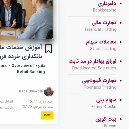
دفترداری
Bookkeeping
تجارت مالی
Financial Trading
معاملات سهام
آموزش خدمات مال
Stock Trading
بانکداری خرده فر
اوراق بهادار درآمد ثابت
دانلود s - Overview of
Fixed Income Securities
Retail Banking
تجارت فیبوناچی
Fibonacci Trading
Baba Oyewole
سهام پنی
زمان دوره: 1 hour
انتشار مر
Penny Stocks
ثبت نام مرجع:
3,175
شرکت:
demy
new
بیت کوین
Bitcoin