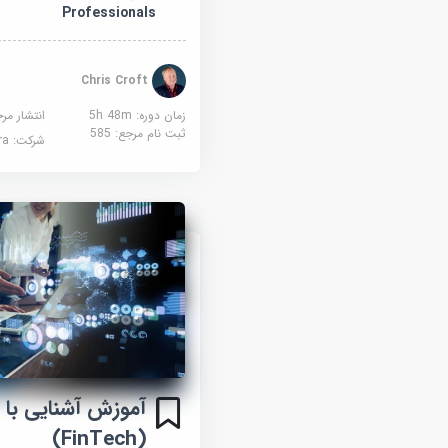
Professionals
Chris Croft
زمان دوره: 5h 48m
انتشار مر
ثبت نام مرجع:
585
شرکت:
sera
آموزش آشنایی با 
(FinTech)