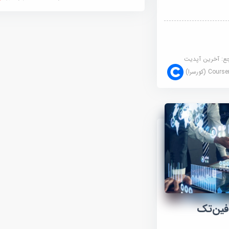
جع:
آخرین آپدیت
Cour (کورسرا)
فین‌تک