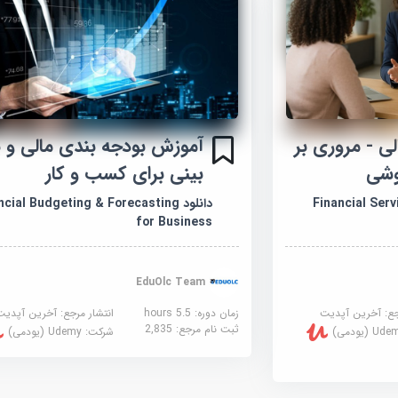
ی - مروری بر
آموزش بودجه بندی مالی و
وشی
بینی برای کسب و کار
Financial Service
دانلود cial Budgeting & Forecasting
for Business
EduOlc Team
جع:
آخرین آپدیت
زمان دوره: 5.5 hours
انتشار مرجع:
آخرین آپدیت
ثبت نام مرجع:
2,835
U (یودمی)
شرکت:
Udemy (یودمی)