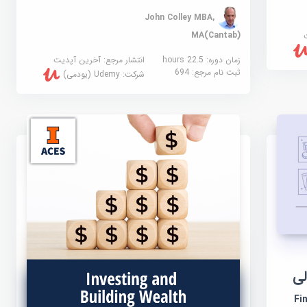
John Colley MBA,
MA(Cantab)
زمان دوره: 22.5 hours
انتشار مرجع:
آخرین آپدیت
ثبت نام مرجع:
694
شرکت:
Udemy (یودمی)
لی
Fin