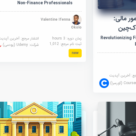
Non-Finance Professionals
ور مالی:
Valentine Ifenna
اک‌چین
Okolo
Revolutionizing Fina
زمان دوره: 3 hours
انتشار مرجع:
آخرین آپدیت
ثبت نام مرجع:
1,012
شرکت:
Udemy (یودمی)
new
جع:
آخرین آپدیت
Cour (کورسرا)