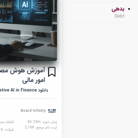
بدهی
Debt
آموزش هوش مصنو
امور مالی
دانلود Generative AI in Finance
Board Infinity
زمان دوره: 5h 23m
انتشار مر
ثبت نام مرجع:
2,168
شرکت:
sera