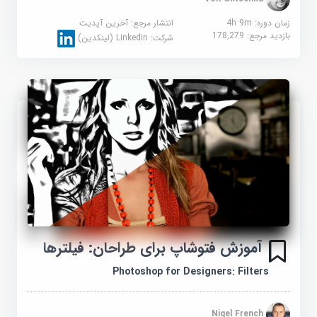
زمان دوره: 4h 9m
انتشار مرجع:
آخرین آپدیت
بازدید مرجع:
178,279
شرکت:
Linkedin (لینکدین)
آموزش فتوشاپ برای طراحان: فیلترها
Photoshop for Designers: Filters
Nigel French