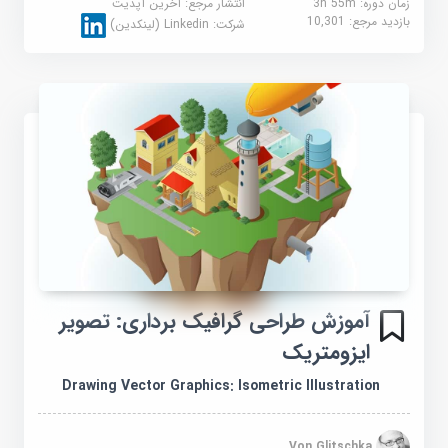
زمان دوره: 3h 55m
انتشار مرجع:
آخرین آپدیت
بازدید مرجع:
10,301
شرکت:
Linkedin (لینکدین)
آموزش طراحی گرافیک برداری: تصویر
ایزومتریک
Drawing Vector Graphics: Isometric Illustration
Von Glitschka