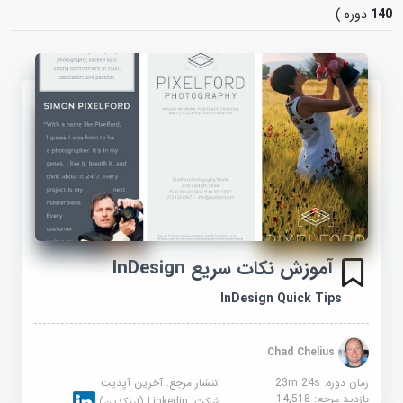
140
دوره )
آموزش نکات سریع InDesign
InDesign Quick Tips
Chad Chelius
زمان دوره: 23m 24s
انتشار مرجع:
آخرین آپدیت
بازدید مرجع:
14,518
شرکت:
Linkedin (لینکدین)