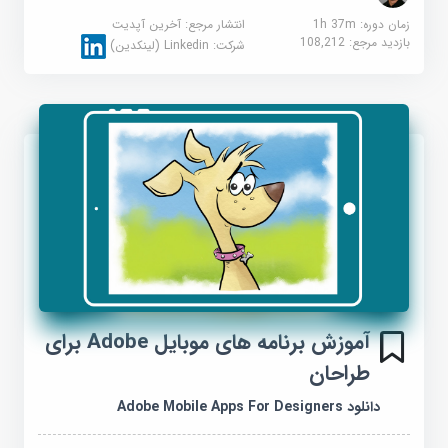
زمان دوره: 1h 37m
انتشار مرجع:
آخرین آپدیت
بازدید مرجع:
108,212
شرکت:
Linkedin (لینکدین)
آموزش برنامه های موبایل Adobe برای
طراحان
دانلود Adobe Mobile Apps For Designers