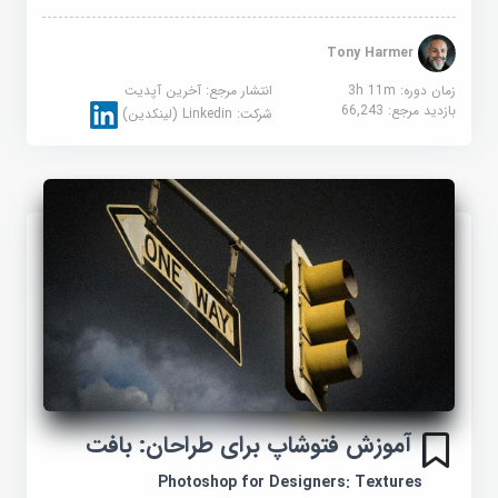
Tony Harmer
زمان دوره: 3h 11m
انتشار مرجع:
آخرین آپدیت
بازدید مرجع:
66,243
شرکت:
Linkedin (لینکدین)
آموزش فتوشاپ برای طراحان: بافت
Photoshop for Designers: Textures