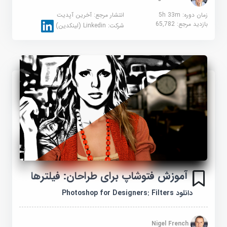
زمان دوره: 5h 33m
انتشار مرجع:
آخرین آپدیت
بازدید مرجع:
65,782
شرکت:
Linkedin (لینکدین)
آموزش فتوشاپ برای طراحان: فیلترها
دانلود Photoshop for Designers: Filters
Nigel French