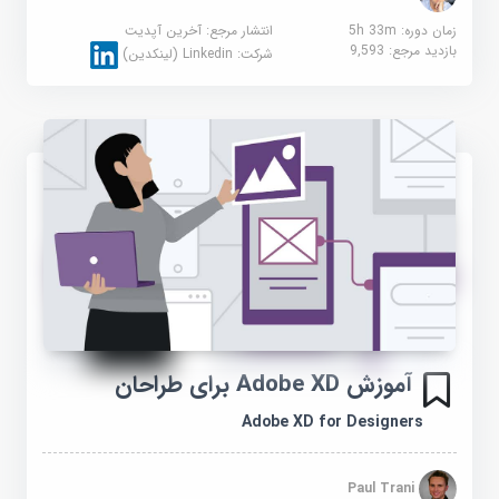
زمان دوره: 5h 33m
انتشار مرجع:
آخرین آپدیت
بازدید مرجع:
9,593
شرکت:
Linkedin (لینکدین)
آموزش Adobe XD برای طراحان
Adobe XD for Designers
Paul Trani