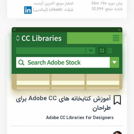
زمان دوره: 59m 19s
انتشار مرجع:
آخرین آپدیت
بازدید مرجع:
52,994
شرکت:
Linkedin (لینکدین)
آموزش کتابخانه های Adobe CC برای
طراحان
Adobe CC Libraries for Designers