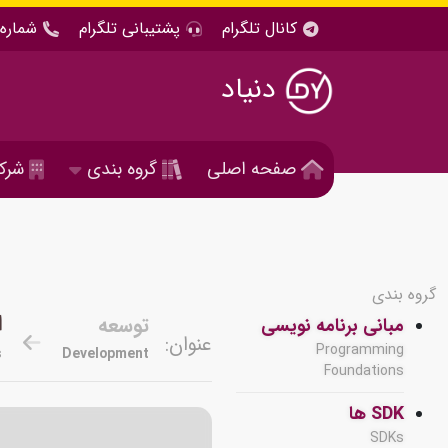
کانال تلگرام
پشتیبانی تلگرام
شماره 
دنیاد
صفحه اصلی
گروه بندی
شرک
گروه بندی
ا
توسعه
مبانی برنامه نویسی
عنوان:
Programming
s
Development
Foundations
SDK ها
SDKs