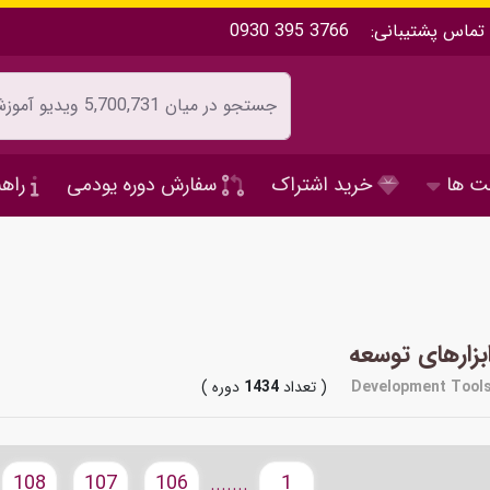
تماس پشتیبانی:
0930 395 3766
ت ها
خرید اشتراک
سفارش دوره یودمی
راهن
بزارهای توسعه
Development Tool
( تعداد
1434
دوره )
108
107
106
1
.......