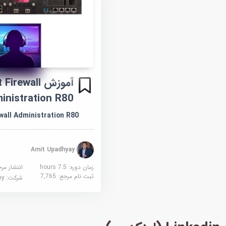
آموزش ewall
inistration R80
wall Administration R80
Amit Upadhyay
زمان دوره: 7.5 hours
انتشار مر
ثبت نام مرجع:
7,765
شرکت:
demy