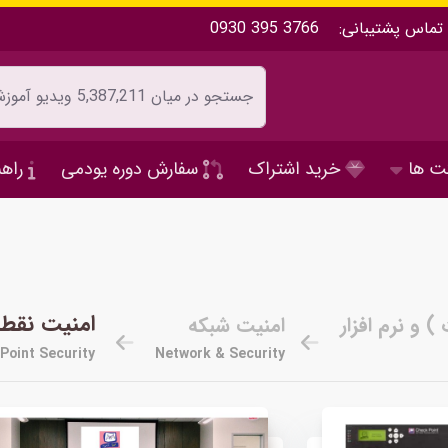
تماس پشتیبانی:
0930 395 3766
ت ها
خرید اشتراک
سفارش دوره یودمی
راهن
امنیت نقطه
امنیت شبکه
Point Security
Network & Security