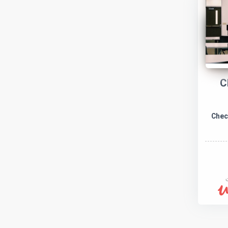
C
Check