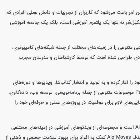
 امر باعث می‌شود که کاربران از تجربیات و دانش عملی افرادی که
 سکیل‌شر نه تنها یک پلتفرم آموزشی است، بلکه یک جامعه آموزشی
تخصص دارد. این شرکت دوره‌های آموزشی متنوعی را در زمینه‌های مختلف از جمله شبکه‌های کامپیوتری،
شی CBT Nuggets به صورت ویدئوهای آموزشی کوتاه و کاربردی طراحی شده است که توسط کارشناسان و مدرسان مجرب
کتاب‌ها و منابع آموزشی در زمینه فناوری اطلاعات و توسعه نرم‌افزار است. این شرکت از سال 2004 فعالیت خود را آغاز کرده و به تولید و انتشار کتاب‌ها، ویدیوها و دوره‌های
آموزشی می‌پردازد که به توسعه‌دهندگان و متخصصان فناوری اطلاعات کمک می‌کند تا مهارت‌های خود را ارتقا دهند. منابع آموزشی Packtpub موضوعات متنوعی از جمله برنامه‌نویسی، توسعه وب، داده‌کاوی،
ی‌های لازم برای موفقیت در پروژه‌های عملی و حرفه‌ای خود را
سایت Alo Moves یک پلتفرم آنلاین است که به ارائه کلاس‌های ورزشی و تناسب اندام می‌پردازد. این سایت متعلق به برند معروف Alo Yoga است و مجموعه‌ای از ویدئوهای آموزشی در زمینه‌های مختلفی
مانند یوگا، پیلاتس، تمرینات قدرتی، مدیتیشن و بیشتر را در اختیار کاربران قرار می‌دهد. کلاس‌ها توسط مربیان حرفه‌ای هدایت می‌شوند. هدف Alo Moves کمک به افراد برای بهبود سلامت جسمی و ذهنی از