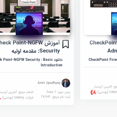
CheckPoint Fir
آموزش heck Point-NGFW
Adm
Security: مقدمه اولیه
CheckPoint Fire
دانلود  Point-NGFW Security : Basic
Introduction
Amit Upadhyay
جع:
آخرین آپدیت
زمان دوره: 1 hour
انتشار مرجع:
آخرین آپدیت
U (یودمی)
ثبت نام مرجع:
19,941
شرکت:
Udemy (یودمی)