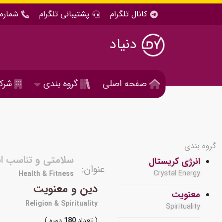
کانال تلگرام
پشتیبانی تلگرام
شماره 
دنیاد
صفحه اصلی
گروه بندی
شرک
گروه بندی
سلامتی و تناسب ان
انرژی کریستال
عنوان:
Crystal Energy
Health & Fitness
دین و معنویت
معنویت
Religion & Spirituality
Spirituality
( تعداد
180
دوره )