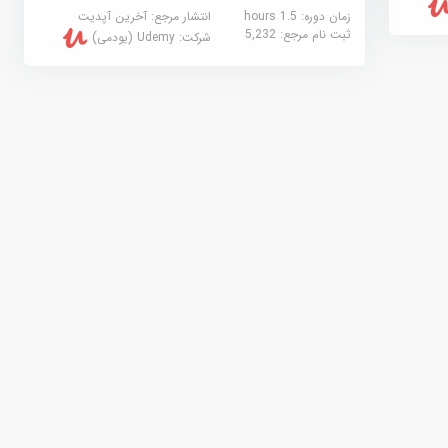
زمان دوره: 1.5 hours
انتشار مرجع:
آخرین آپدیت
ثبت نام مرجع:
5,232
شرکت:
Udemy (یودمی)