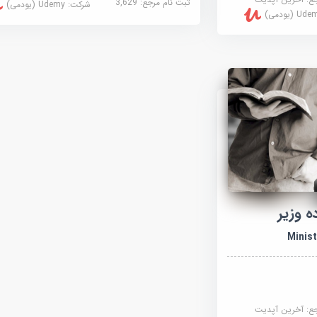
ثبت نام مرجع:
3,629
شرکت:
Udemy (یودمی)
U (یودمی)
 وزیر
جع:
آخرین آپدیت