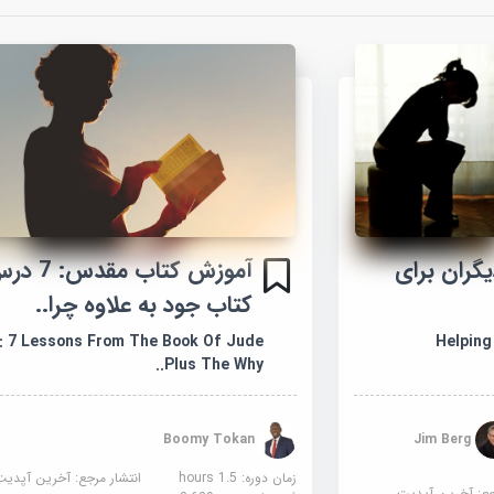
گران برای
آموزش کتاب مقد
کتاب جود به علاوه چرا..
Helping O
e: 7 Lessons From The Book Of Jude
Plus The Why..
Boomy Tokan
Jim Berg
زمان دوره: 1.5 hours
انتشار مرجع:
آخرین آپدیت
جع:
آخرین آپدیت