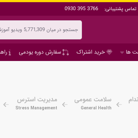
تماس پشتیبانی:
0930 395 3766
ت ها
خرید اشتراک
سفارش دوره یودمی
راهن
دام
سلامت عمومی
مدیریت استرس
Stress Management
General Health