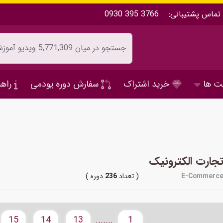
تماس پشتیبانی:
0930 395 3766
ت ها
خرید اشتراک
سفارش دوره یودمی
راهن
جارت الکترونیک
E-Commerc
( تعداد
236
دوره )
15
14
13
1
.......