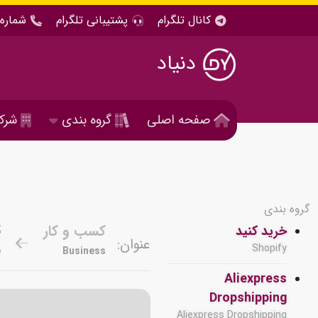
کانال تلگرام
پشتیبانی تلگرام
شماره 
دنیاد
صفحه اصلی
گروه بندی
شرک
گروه بندی
ت
کسب و کار
خرید کنید
عنوان:
Shopify
e
Business
Aliexpress
Dropshipping
Aliexpress Dropshipping