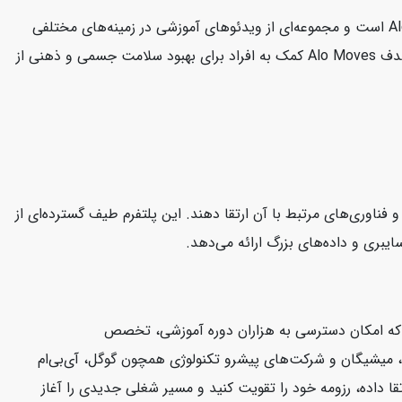
سایت Alo Moves یک پلتفرم آنلاین است که به ارائه کلاس‌های ورزشی و تناسب اندام می‌پردازد. این سایت متعلق به برند معروف Alo Yoga است و مجموعه‌ای از ویدئوهای آموزشی در زمینه‌های مختلفی
مانند یوگا، پیلاتس، تمرینات قدرتی، مدیتیشن و بیشتر را در اختیار کاربران قرار می‌دهد. کلاس‌ها توسط مربیان حرفه‌ای هدایت می‌شوند. هدف Alo Moves کمک به افراد برای بهبود سلامت جسمی و ذهنی از
CloudAca یک پلتفرم آموزش آنلاین است که به کاربران کمک می‌کند مهارت‌های خود را در زمینه محاسبات ابری (Cloud Computing) و فناوری‌های مرتبط با آن ارتقا دهند. این پلتفرم طیف گسترده‌ای از
ت که امکان دسترسی به هزاران دوره آموزشی، تخصص
فورد، ییل، میشیگان و شرکت‌های پیشرو تکنولوژی همچون گوگل، آی‌بی‌ام
قا داده، رزومه خود را تقویت کنید و مسیر شغلی جدیدی را آغاز