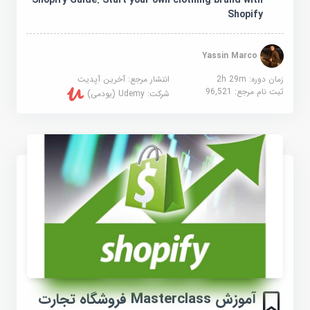
Shopify
Yassin Marco
زمان دوره: 2h 29m
انتشار مرجع:
آخرین آپدیت
ثبت نام مرجع:
96,521
شرکت:
Udemy (یودمی)
آموزش Masterclass فروشگاه تجارت