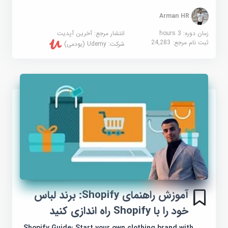
Arman HR
زمان دوره: 3 hours
انتشار مرجع:
آخرین آپدیت
ثبت نام مرجع:
24,283
شرکت:
Udemy (یودمی)
آموزش راهنمای Shopify: برند لباس
خود را با Shopify راه اندازی کنید
Shopify Guide: Start your own clothing brand with