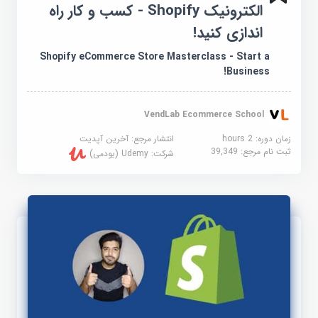
الکترونیک Shopify - کسب و کار راه
اندازی کنید!
Shopify eCommerce Store Masterclass - Start a
Business!
VendLab Ecommerce School
زمان دوره: 2 hours
انتشار مرجع:
آخرین آپدیت
ثبت نام مرجع:
39,349
شرکت:
Udemy (یودمی)