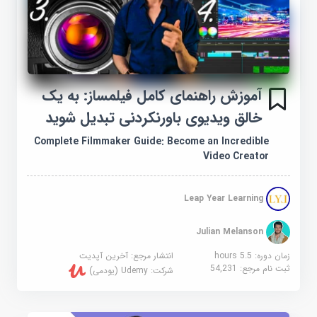
آموزش راهنمای کامل فیلمساز: به یک
خالق ویدیوی باورنکردنی تبدیل شوید
Complete Filmmaker Guide: Become an Incredible
Video Creator
Leap Year Learning
Julian Melanson
زمان دوره: 5.5 hours
انتشار مرجع:
آخرین آپدیت
ثبت نام مرجع:
54,231
شرکت:
Udemy (یودمی)