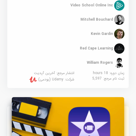
Video School Online Inc
Mitchell Bouchard
Kevin Gardin
Red Cape Learning
William Rogers
زمان دوره: 18 hours
انتشار مرجع:
آخرین آپدیت
ثبت نام مرجع:
5,597
شرکت:
Udemy (یودمی)