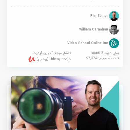
Phil Ebiner
William Carnahan
Video School Online Inc
زمان دوره: 3 hours
انتشار مرجع:
آخرین آپدیت
ثبت نام مرجع:
97,374
شرکت:
Udemy (یودمی)