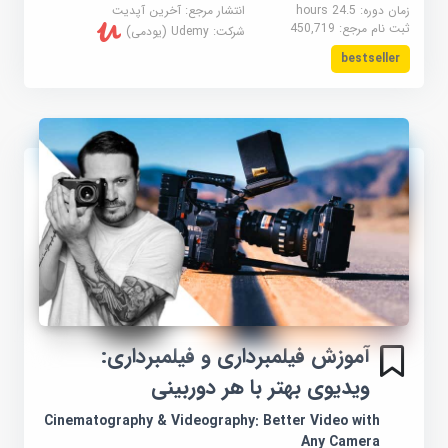
زمان دوره: 24.5 hours
انتشار مرجع:
آخرین آپدیت
ثبت نام مرجع:
450,719
شرکت:
Udemy (یودمی)
bestseller
آموزش فیلمبرداری و فیلمبرداری:
ویدیوی بهتر با هر دوربینی
Cinematography & Videography: Better Video with
Any Camera