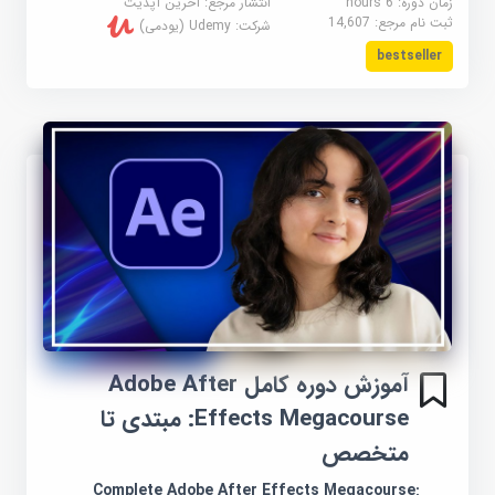
زمان دوره: 6 hours
انتشار مرجع:
آخرین آپدیت
ثبت نام مرجع:
14,607
شرکت:
Udemy (یودمی)
bestseller
آموزش دوره کامل Adobe After
Effects Megacourse: مبتدی تا
متخصص
Complete Adobe After Effects Megacourse: