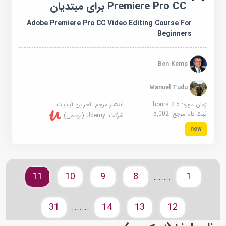
Premiere Pro CC برای مبتدیان
Adobe Premiere Pro CC Video Editing Course For
Beginners
Ben Kemp
Manuel Tudu
زمان دوره: 2.5 hours
انتشار مرجع:
آخرین آپدیت
ثبت نام مرجع:
5,002
شرکت:
Udemy (یودمی)
new
11
10
9
8
1
.......
31
14
13
12
.......