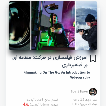
آموزش فیلمسازی در حرکت: مقدمه ای
بر فیلمبرداری
Filmmaking On The Go: An Introduction to
Videography
Scott Baker
زمان دوره: 2.5 hours
انتشار مرجع:
آخرین آپدیت
ثبت نام مرجع:
1,419
شرکت:
Udemy (یودمی)