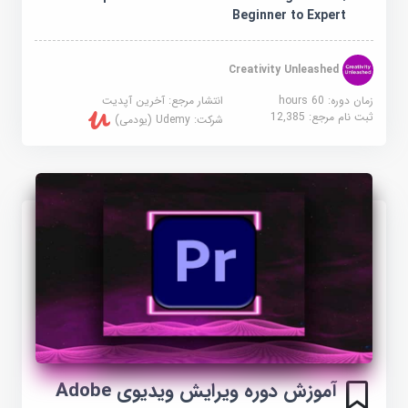
Beginner to Expert
Creativity Unleashed
زمان دوره: 60 hours
انتشار مرجع:
آخرین آپدیت
ثبت نام مرجع:
12,385
شرکت:
Udemy (یودمی)
آموزش دوره ویرایش ویدیوی Adobe