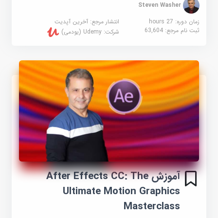
Steven Washer
زمان دوره: 27 hours
انتشار مرجع:
آخرین آپدیت
ثبت نام مرجع:
63,604
شرکت:
Udemy (یودمی)
آموزش After Effects CC: The
Ultimate Motion Graphics
Masterclass