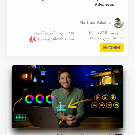
Advanced
Matthew Falconer
زمان دوره: 32.5 hours
انتشار مرجع:
آخرین آپدیت
ثبت نام مرجع:
19,461
شرکت:
Udemy (یودمی)
bestseller