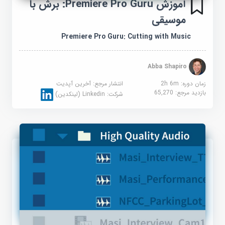
آموزش Premiere Pro Guru: برش با
موسیقی
Premiere Pro Guru: Cutting with Music
Abba Shapiro
زمان دوره: 2h 6m
انتشار مرجع:
آخرین آپدیت
بازدید مرجع:
65,270
شرکت:
Linkedin (لینکدین)