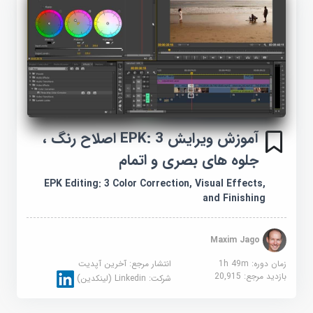
آموزش ویرایش EPK: 3 اصلاح رنگ ،
جلوه های بصری و اتمام
EPK Editing: 3 Color Correction, Visual Effects,
and Finishing
Maxim Jago
زمان دوره: 1h 49m
انتشار مرجع:
آخرین آپدیت
بازدید مرجع:
20,915
شرکت:
Linkedin (لینکدین)