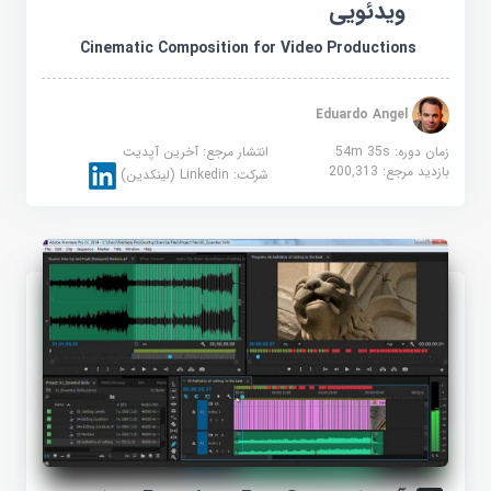
ویدئویی
Cinematic Composition for Video Productions
Eduardo Angel
زمان دوره: 54m 35s
انتشار مرجع:
آخرین آپدیت
بازدید مرجع:
200,313
شرکت:
Linkedin (لینکدین)