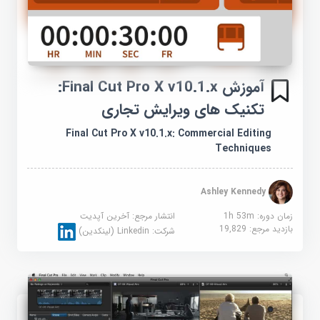
آموزش Final Cut Pro X v10.1.x:
تکنیک های ویرایش تجاری
Final Cut Pro X v10.1.x: Commercial Editing
Techniques
Ashley Kennedy
زمان دوره: 1h 53m
انتشار مرجع:
آخرین آپدیت
بازدید مرجع:
19,829
شرکت:
Linkedin (لینکدین)