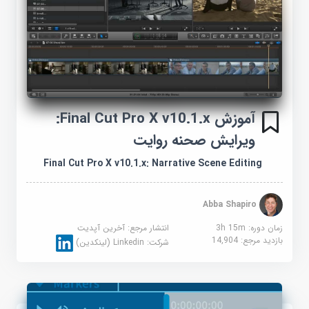
آموزش Final Cut Pro X v10.1.x:
ویرایش صحنه روایت
Final Cut Pro X v10.1.x: Narrative Scene Editing
Abba Shapiro
زمان دوره: 3h 15m
انتشار مرجع:
آخرین آپدیت
بازدید مرجع:
14,904
شرکت:
Linkedin (لینکدین)