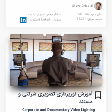
Steve Grisetti
زمان دوره: 5h 57m
انتشار مرجع:
آخرین آپدیت
بازدید مرجع:
32,394
شرکت:
Linkedin (لینکدین)
آموزش نورپردازی تصویری شرکتی و
مستند
Corporate and Documentary Video Lighting