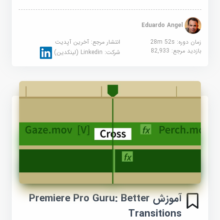
Eduardo Angel
زمان دوره: 28m 52s
انتشار مرجع:
آخرین آپدیت
بازدید مرجع:
82,933
شرکت:
Linkedin (لینکدین)
آموزش Premiere Pro Guru: Better
Transitions