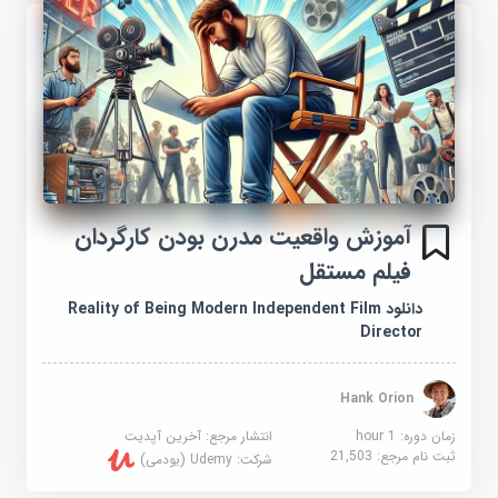
آموزش واقعیت مدرن بودن کارگردان
فیلم مستقل
دانلود Reality of Being Modern Independent Film
Director
Hank Orion
زمان دوره: 1 hour
انتشار مرجع:
آخرین آپدیت
ثبت نام مرجع:
21,503
شرکت:
Udemy (یودمی)