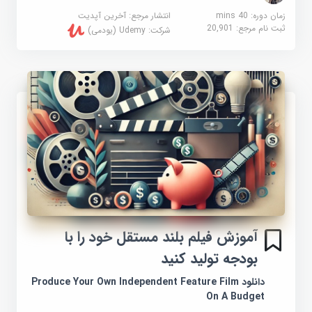
زمان دوره: 40 mins
انتشار مرجع:
آخرین آپدیت
ثبت نام مرجع:
20,901
شرکت:
Udemy (یودمی)
آموزش فیلم بلند مستقل خود را با
بودجه تولید کنید
دانلود Produce Your Own Independent Feature Film
On A Budget