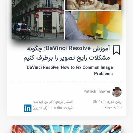
آموزش DaVinci Resolve: چگونه
مشکلات رایج تصویر را برطرف کنیم
DaVinci Resolve: How to Fix Common Image
Problems
Patrick Inhofer
زمان دوره: 3h 48m
انتشار مرجع:
آخرین آپدیت
بازدید مرجع:
-
شرکت:
Linkedin (لینکدین)