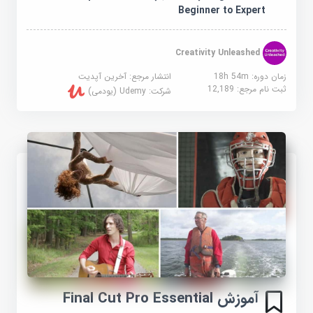
Beginner to Expert
Creativity Unleashed
زمان دوره: 18h 54m
انتشار مرجع:
آخرین آپدیت
ثبت نام مرجع:
12,189
شرکت:
Udemy (یودمی)
آموزش Final Cut Pro Essential