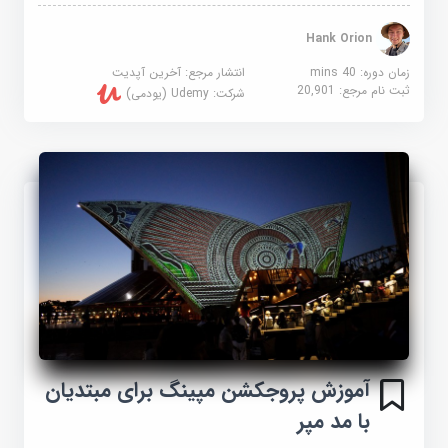
Hank Orion
زمان دوره: 40 mins
انتشار مرجع:
آخرین آپدیت
ثبت نام مرجع:
20,901
شرکت:
Udemy (یودمی)
آموزش پروجکشن مپینگ برای مبتدیان
با مد مپر