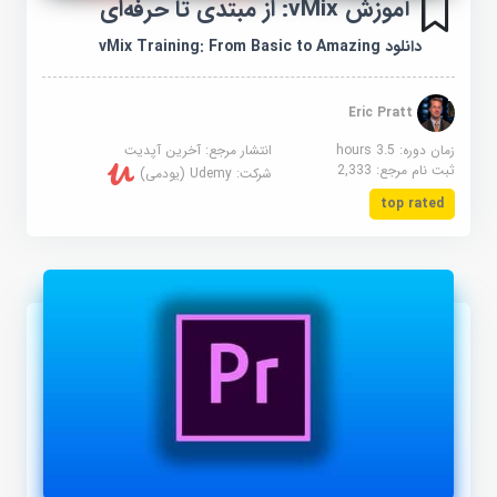
آموزش vMix: از مبتدی تا حرفه‌ای
دانلود vMix Training: From Basic to Amazing
Eric Pratt
زمان دوره: 3.5 hours
انتشار مرجع:
آخرین آپدیت
ثبت نام مرجع:
2,333
شرکت:
Udemy (یودمی)
top rated