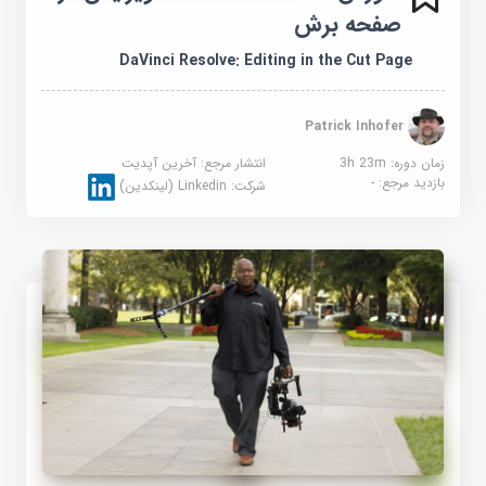
صفحه برش
DaVinci Resolve: Editing in the Cut Page
Patrick Inhofer
زمان دوره: 3h 23m
انتشار مرجع:
آخرین آپدیت
بازدید مرجع:
-
شرکت:
Linkedin (لینکدین)