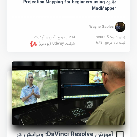
دانلود Projection Mapping for beginners using
MadMapper
Wayne Sables
زمان دوره: 5 hours
انتشار مرجع:
آخرین آپدیت
ثبت نام مرجع:
678
شرکت:
Udemy (یودمی)
آموزش DaVinci Resolve: ویرایش در