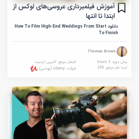
آموزش فیلمبرداری عروسی‌های لوکس از
ابتدا تا انتها
دانلود How To Film High-End Weddings From Start
To Finish
Thomas Brown
زمان دوره: 2 hours
انتشار مرجع:
آخرین آپدیت
ثبت نام مرجع:
290
شرکت:
Udemy (یودمی)