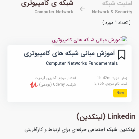
شبکه ی کامپیوتری
امنیت شبکه
Computer Network
Network & Security
( تعداد
1
دوره )
آموزش مبانی شبکه های کامپیوتری
Computer Networks Fundamentals
زمان دوره: 1h 42m
انتشار مرجع:
آخرین آپدیت
ثبت نام مرجع:
5,956
شرکت:
Udemy (یودمی)
New
Linkedin (لینکدین)
لینکدین: شبکه اجتماعی حرفه‌ای برای ارتباط و کارآفرینی