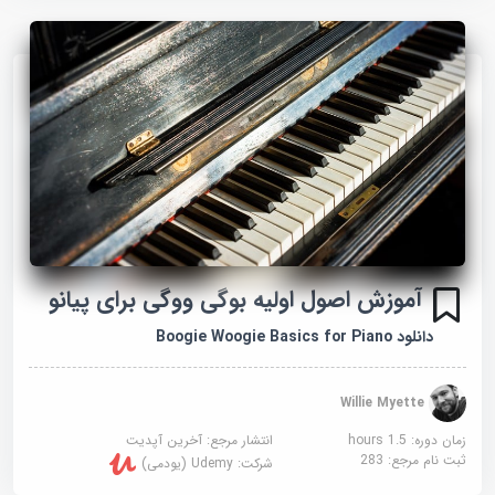
آموزش اصول اولیه بوگی ووگی برای پیانو
دانلود Boogie Woogie Basics for Piano
Willie Myette
زمان دوره: 1.5 hours
انتشار مرجع:
آخرین آپدیت
ثبت نام مرجع:
283
شرکت:
Udemy (یودمی)