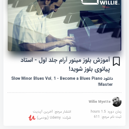
آموزش بلوز مینور آرام جلد اول - استاد
پیانوی بلوز شوید!
دانلود Slow Minor Blues Vol. 1 - Become a Blues Piano
Master!
Willie Myette
زمان دوره: 1.5 hours
انتشار مرجع:
آخرین آپدیت
ثبت نام مرجع:
611
شرکت:
Udemy (یودمی)