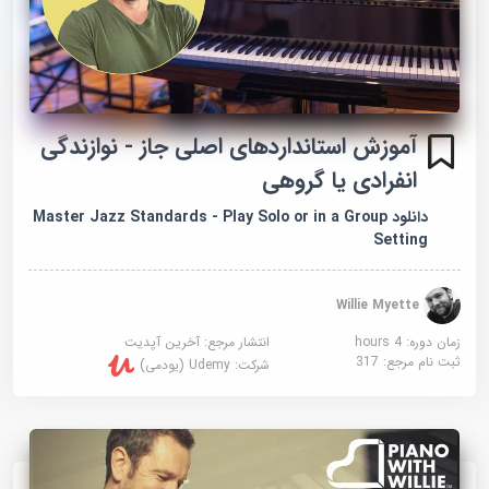
آموزش استانداردهای اصلی جاز - نوازندگی
انفرادی یا گروهی
دانلود Master Jazz Standards - Play Solo or in a Group
Setting
Willie Myette
زمان دوره: 4 hours
انتشار مرجع:
آخرین آپدیت
ثبت نام مرجع:
317
شرکت:
Udemy (یودمی)