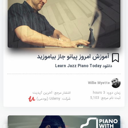
آموزش امروز پیانو جاز بیاموزید
دانلود Learn Jazz Piano Today
Willie Myette
زمان دوره: 3 hours
انتشار مرجع:
آخرین آپدیت
ثبت نام مرجع:
5,103
شرکت:
Udemy (یودمی)