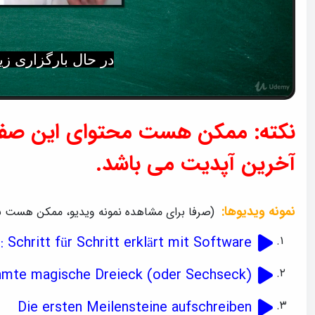
در حال بارگزاری ز
S
M
u
u
b
t
t
e
i
t
نکته: ممکن هست محتوای این صفحه 
l
e
s
آخرین آپدیت می باشد.
نمونه ویدیوها:
(صرفا برای مشاهده نمونه ویدیو، ممکن هست نی
Projektmanagement: Schritt für Schritt erklärt mit Software
Das berühmte magische Dreieck (oder Sechseck)
Die ersten Meilensteine aufschreiben