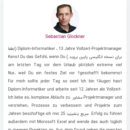
Sebastian Glöckner
Diplom-Informatiker ، 13 Jahre Vollzeit-Projektmanager (لطفا
برای نسخه انگلیسی پایین بروید.) Kenst Du das Gefühl، wenn Du
am letzten Tag vor dem Urlaub plötzlich extreme viel
geschafft bekommst؟ Nur، weil Du ein festes Ziel vor
Augen hast؟ Für mich sollte jeder Tag so sein! Ich bin
Diplom-Informatiker und arbeite seit 12 Jahren als Vollzeit-
Projektmanager und مشاور. Ich liebe es، komplexe Abläufe zu
verstehen، Prozesse zu verbessern und Projekte zum
Erfolg zu führen. سریع بنشینید 25 Jahren beschäftige ich mic
außerdem mit Microsoft Excel and wende das auch täglich