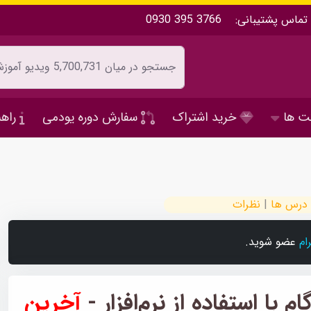
تماس پشتیبانی:
0930 395 3766
ت ها
خرید اشتراک
سفارش دوره یودمی
راهن
درس ها
|
نظرات
رام
عضو شوید.
 با استفاده از نرم‌افزار -
آخرین