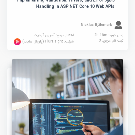
دانلود Implementing Validation, Filters, and Error
Handling in ASP.NET Core 10 Web APIs
Nicklas Bjälemark
زمان دوره: 2h 18m
انتشار مرجع:
آخرین آپدیت
ثبت نام مرجع:
3
شرکت:
Pluralsight (پلورال سایت)