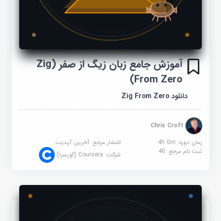
آموزش جامع زبان زیگ از صفر (Zig
From Zero)
دانلود Zig From Zero
Chris Croft
زمان دوره: 4h 0m
انتشار مرجع:
آخرین آپدیت
ثبت نام مرجع:
40
شرکت:
Coursera (کورسرا)