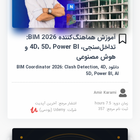
آموزش هماهنگ‌کننده BIM 2026:
تداخل‌سنجی، 4D، 5D، Power BI و
هوش مصنوعی
دانلود BIM Coordinator 2026: Clash Detection, 4D,
5D, Power BI, AI
Amir Karami
زمان دوره: 7.5 hours
انتشار مرجع:
آخرین آپدیت
ثبت نام مرجع:
357
شرکت:
Udemy (یودمی)