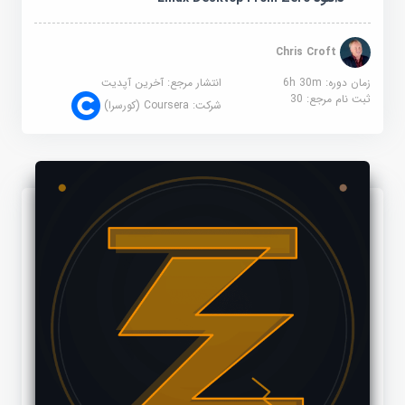
Chris Croft
زمان دوره: 6h 30m
انتشار مرجع:
آخرین آپدیت
ثبت نام مرجع:
30
شرکت:
Coursera (کورسرا)