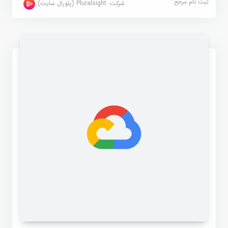
ثبت نام مرجع:
شرکت:
Pluralsight (پلورال سایت)