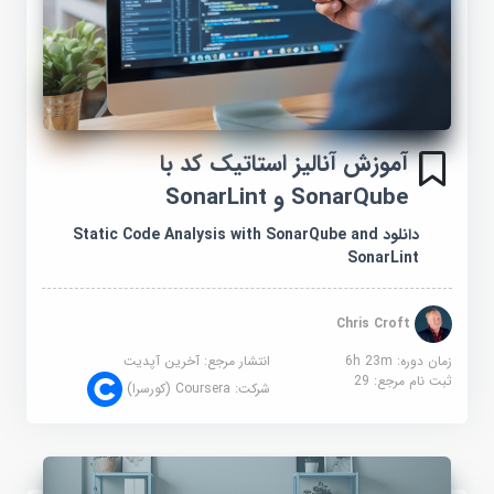
آموزش آنالیز استاتیک کد با
SonarQube و SonarLint
دانلود Static Code Analysis with SonarQube and
SonarLint
Chris Croft
زمان دوره: 6h 23m
انتشار مرجع:
آخرین آپدیت
ثبت نام مرجع:
29
شرکت:
Coursera (کورسرا)