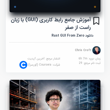
آموزش جامع رابط کاربری (GUI) با زبان
راست از صفر
دانلود Rust GUI From Zero
Chris Croft
زمان دوره: 6h 7m
انتشار مرجع:
آخرین آپدیت
ثبت نام مرجع:
29
شرکت:
Coursera (کورسرا)