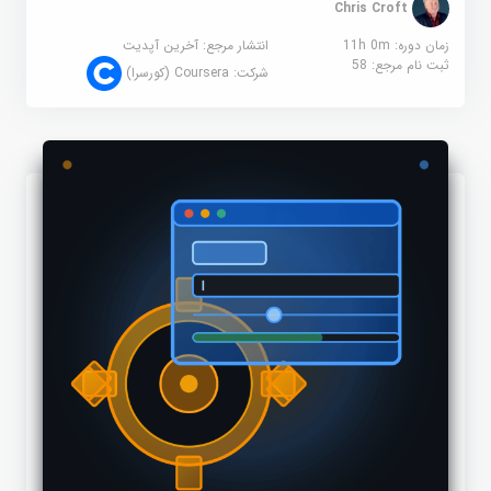
Chris Croft
زمان دوره: 11h 0m
انتشار مرجع:
آخرین آپدیت
ثبت نام مرجع:
58
شرکت:
Coursera (کورسرا)