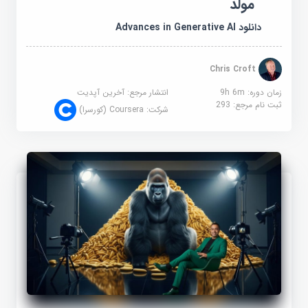
مولد
دانلود Advances in Generative AI
Chris Croft
زمان دوره: 9h 6m
انتشار مرجع:
آخرین آپدیت
ثبت نام مرجع:
293
شرکت:
Coursera (کورسرا)