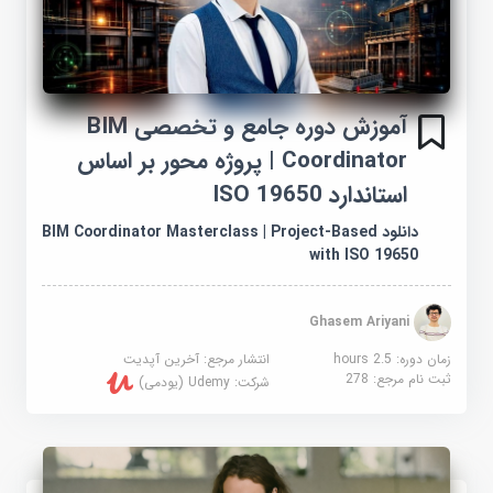
آموزش دوره جامع و تخصصی BIM
Coordinator | پروژه محور بر اساس
استاندارد ISO 19650
دانلود BIM Coordinator Masterclass | Project-Based
with ISO 19650
Ghasem Ariyani
زمان دوره: 2.5 hours
انتشار مرجع:
آخرین آپدیت
ثبت نام مرجع:
278
شرکت:
Udemy (یودمی)