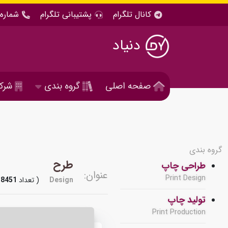
کانال تلگرام
پشتیبانی تلگرام
شماره 
دنیاد
صفحه اصلی
گروه بندی
شرک
گروه بندی
طرح
طراحی چاپ
عنوان:
Print Design
Design
( تعداد
8451
تولید چاپ
Print Production