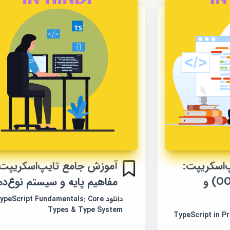
‌اسکریپت:
آموزش جامع تایپ‌اسکریپت:
توابع، شیءگرا (OOP) و
مفاهیم پایه و سیستم نوع‌د
دانلود ypeScript Fundamentals: Core
Types & Type System
TypeScript in Prac,