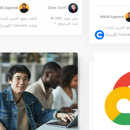
Nikhil Agarwal
Chris Croft
Nikhil Agarwal
زمان دوره: 4h 58m
انتشار مرجع:
آخرین آپدیت
ثبت نام مرجع:
1
شرکت:
Coursera (کورسرا)
جع:
آخرین آپدیت
Cour (کورسرا)