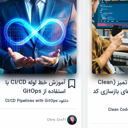
آموزش کدنویسی تمیز (Clean
آموزش خط لوله CI/CD با
‌های بازسازی کد
استفاده از GitOps
دانلود CI/CD Pipelines with GitOps
Clean Code a
Chris Croft