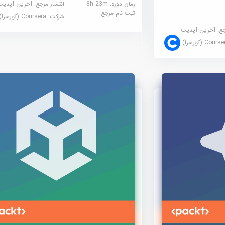
زمان دوره: 8h 23m
انتشار مرجع:
آخرین آپدیت
ثبت نام مرجع:
-
شرکت:
Coursera (کورسرا)
جع:
آخرین آپدیت
Cour (کورسرا)