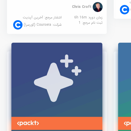
Chris Croft
زمان دوره: 6h 16m
انتشار مرجع:
آخرین آپدیت
ثبت نام مرجع:
1
شرکت:
Coursera (کورسرا)