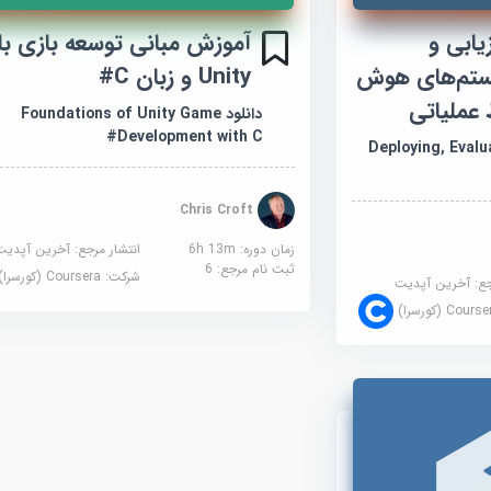
یابی و
آموزش مبانی توسعه بازی با
ستم‌های هوش
Unity و زبان C#
عملیاتی
دانلود Foundations of Unity Game
Development with C#
Deploying, Evaluati
Chris Croft
زمان دوره: 6h 13m
انتشار مرجع:
آخرین آپدیت
ثبت نام مرجع:
6
شرکت:
Coursera (کورسرا)
جع:
آخرین آپدیت
Cour (کورسرا)