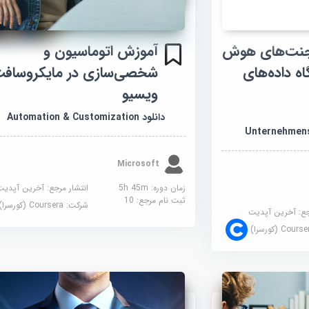
جنت‌های هوش
آموزش اتوماسیون و
ه داده‌های
شخصی‌سازی در مایکروساف
ویسیو
دانلود Automation & Customization
Unternehmens
Microsoft
زمان دوره: 5h 45m
انتشار مرجع:
آخرین آپدیت
ثبت نام مرجع:
10
شرکت:
Coursera (کورسرا)
جع:
آخرین آپدیت
Cour (کورسرا)