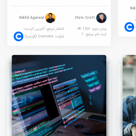
Nikhil Agarwal
Chris Croft
زمان دوره: 4h 12m
انتشار مرجع:
آخرین آپدیت
ثبت نام مرجع:
1
شرکت:
Coursera (کورسرا)