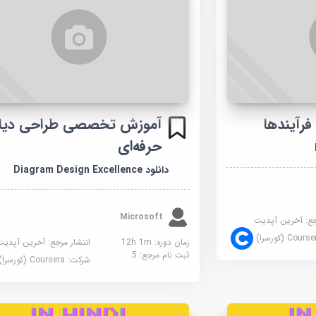
رآیندها
آموزش تخصصی طراحی دیاگ
حرفه‌ای
دانلود Diagram Design Excellence
Microsoft
جع:
آخرین آپدیت
Cour (کورسرا)
زمان دوره: 12h 1m
انتشار مرجع:
آخرین آپدیت
ثبت نام مرجع:
5
شرکت:
Coursera (کورسرا)