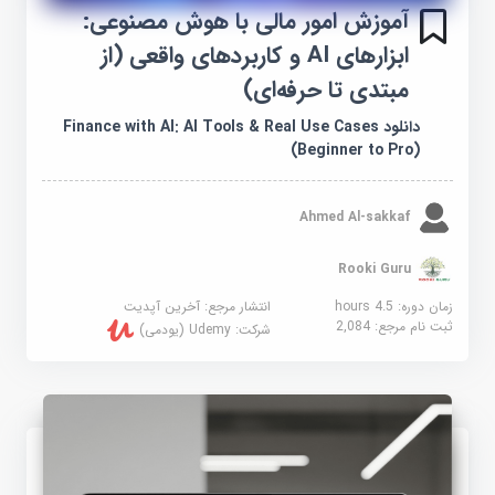
آموزش امور مالی با هوش مصنوعی:
ابزارهای AI و کاربردهای واقعی (از
مبتدی تا حرفه‌ای)
دانلود Finance with AI: AI Tools & Real Use Cases
(Beginner to Pro)
Ahmed Al-sakkaf
Rooki Guru
زمان دوره: 4.5 hours
انتشار مرجع:
آخرین آپدیت
ثبت نام مرجع:
2,084
شرکت:
Udemy (یودمی)