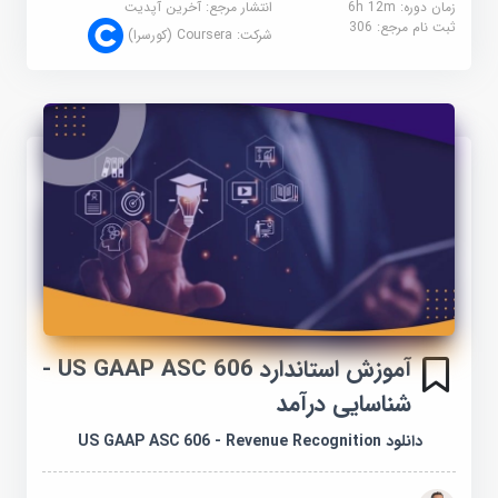
زمان دوره: 6h 12m
انتشار مرجع:
آخرین آپدیت
ثبت نام مرجع:
306
شرکت:
Coursera (کورسرا)
آموزش استاندارد US GAAP ASC 606 -
شناسایی درآمد
دانلود US GAAP ASC 606 - Revenue Recognition