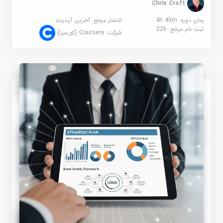
Chris Croft
زمان دوره: 4h 45m
انتشار مرجع:
آخرین آپدیت
ثبت نام مرجع:
226
شرکت:
Coursera (کورسرا)