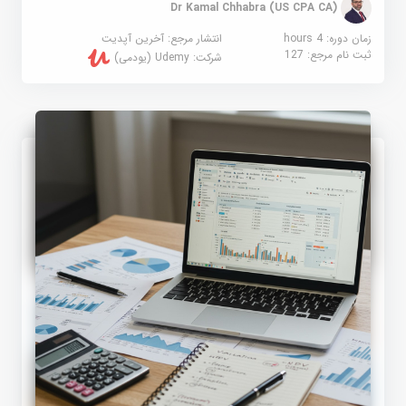
Dr Kamal Chhabra (US CPA CA)
زمان دوره: 4 hours
انتشار مرجع:
آخرین آپدیت
ثبت نام مرجع:
127
شرکت:
Udemy (یودمی)