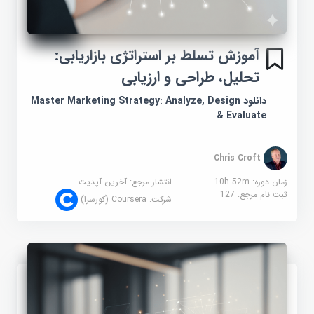
آموزش تسلط بر استراتژی بازاریابی:
تحلیل، طراحی و ارزیابی
دانلود Master Marketing Strategy: Analyze, Design
& Evaluate
Chris Croft
زمان دوره: 10h 52m
انتشار مرجع:
آخرین آپدیت
ثبت نام مرجع:
127
شرکت:
Coursera (کورسرا)