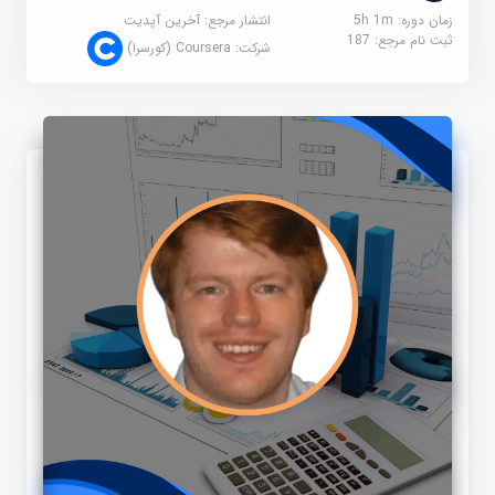
زمان دوره: 5h 1m
انتشار مرجع:
آخرین آپدیت
ثبت نام مرجع:
187
شرکت:
Coursera (کورسرا)