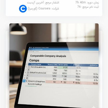
زمان دوره: 7h 40m
انتشار مرجع:
آخرین آپدیت
ثبت نام مرجع:
76
شرکت:
Coursera (کورسرا)