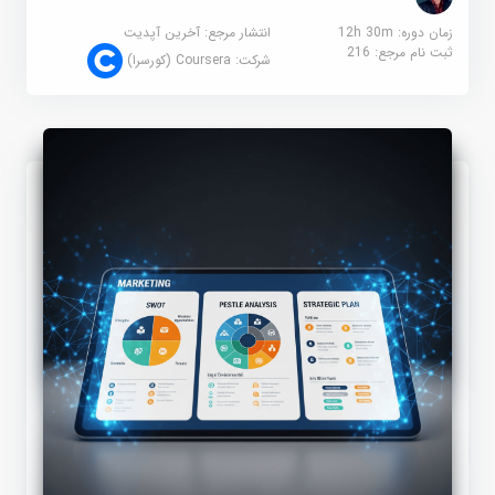
زمان دوره: 12h 30m
انتشار مرجع:
آخرین آپدیت
ثبت نام مرجع:
216
شرکت:
Coursera (کورسرا)