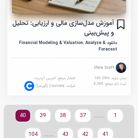
آموزش مدل‌سازی مالی و ارزیابی: تحلیل
و پیش‌بینی
دانلود Financial Modeling & Valuation: Analyze &
Forecast
Chris Croft
زمان دوره: 16h 39m
انتشار مرجع:
آخرین آپدیت
ثبت نام مرجع:
6,360
شرکت:
Coursera (کورسرا)
40
39
38
37
1
.......
104
43
42
41
.......