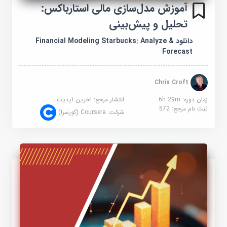
آموزش مدل‌سازی مالی استارباکس:
تحلیل و پیش‌بینی
دانلود Financial Modeling Starbucks: Analyze &
Forecast
Chris Croft
زمان دوره: 6h 29m
انتشار مرجع:
آخرین آپدیت
ثبت نام مرجع:
572
شرکت:
Coursera (کورسرا)