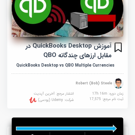
آموزش QuickBooks Desktop در
مقابل ارزهای چندگانه QBO
QuickBooks Desktop vs QBO Multiple Currencies
Robert (Bob) Steele
زمان دوره: 17h 16m
انتشار مرجع:
آخرین آپدیت
ثبت نام مرجع:
17,575
شرکت:
Udemy (یودمی)