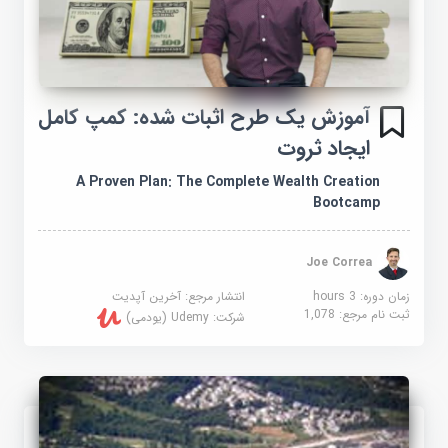
آموزش یک طرح اثبات شده: کمپ کامل
ایجاد ثروت
A Proven Plan: The Complete Wealth Creation
Bootcamp
Joe Correa
زمان دوره: 3 hours
انتشار مرجع:
آخرین آپدیت
ثبت نام مرجع:
1,078
شرکت:
Udemy (یودمی)