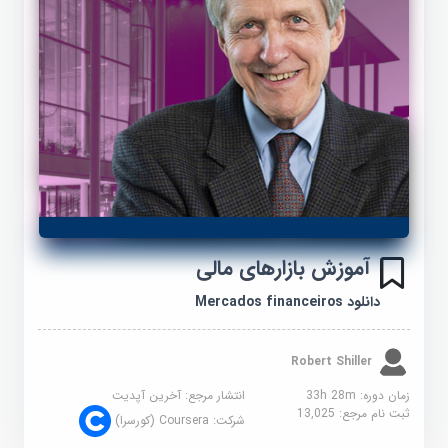
آموزش بازارهای مالی
دانلود Mercados financeiros
Robert Shiller
زمان دوره: 33h 28m
انتشار مرجع:
آخرین آپدیت
ثبت نام مرجع:
13,025
شرکت:
Coursera (کورسرا)