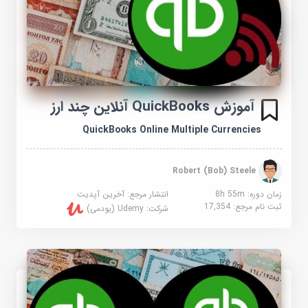
آموزش QuickBooks آنلاین چند ارز
QuickBooks Online Multiple Currencies
Robert (Bob) Steele
زمان دوره: 8h 55m
انتشار مرجع:
آخرین آپدیت
ثبت نام مرجع:
17,354
شرکت:
Udemy (یودمی)