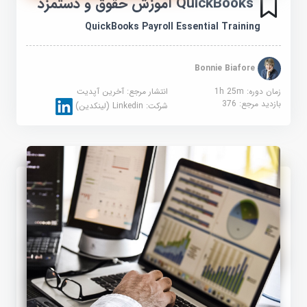
QuickBooks آموزش حقوق و دستمزد
QuickBooks Payroll Essential Training
Bonnie Biafore
زمان دوره: 1h 25m
انتشار مرجع:
آخرین آپدیت
بازدید مرجع:
376
شرکت:
Linkedin (لینکدین)