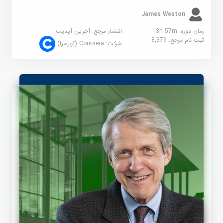
James Weston
زمان دوره: 13h 57m
انتشار مرجع:
آخرین آپدیت
ثبت نام مرجع:
8,379
شرکت:
Coursera (کورسرا)