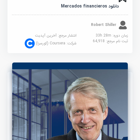
دانلود Mercados financieros
Robert Shiller
زمان دوره: 33h 28m
انتشار مرجع:
آخرین آپدیت
ثبت نام مرجع:
64,918
شرکت:
Coursera (کورسرا)