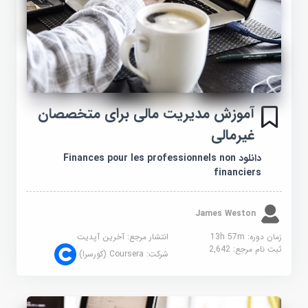
آموزش مدیریت مالی برای متخصصان
غیرمالی
دانلود Finances pour les professionnels non
financiers
James Weston
زمان دوره: 13h 57m
انتشار مرجع:
آخرین آپدیت
ثبت نام مرجع:
2,642
شرکت:
Coursera (کورسرا)