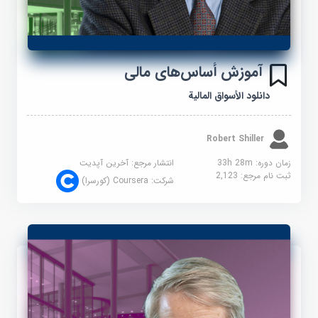
آموزش أساس‌های مالی
دانلود الأسواق المالية
Robert Shiller
زمان دوره: 33h 28m
انتشار مرجع:
آخرین آپدیت
ثبت نام مرجع:
2,123
شرکت:
Coursera (کورسرا)