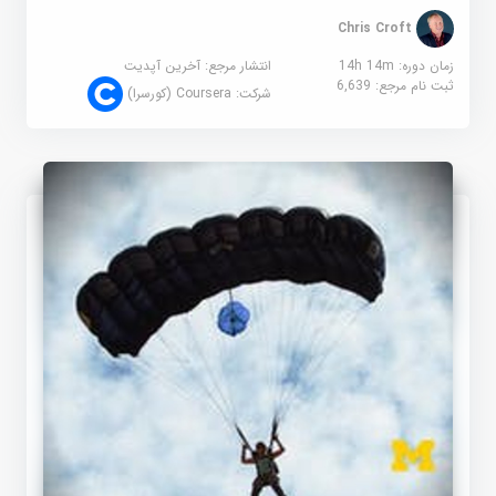
Chris Croft
زمان دوره: 14h 14m
انتشار مرجع:
آخرین آپدیت
ثبت نام مرجع:
6,639
شرکت:
Coursera (کورسرا)