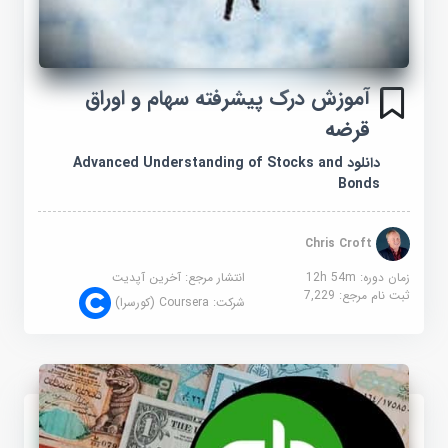
آموزش درک پیشرفته سهام و اوراق
قرضه
دانلود Advanced Understanding of Stocks and
Bonds
Chris Croft
زمان دوره: 12h 54m
انتشار مرجع:
آخرین آپدیت
ثبت نام مرجع:
7,229
شرکت:
Coursera (کورسرا)