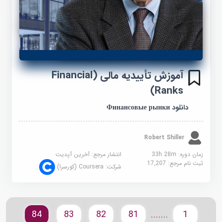
آموزش تأییدیه مالی (Financial
Ranks)
دانلود Финансовые рынки
Robert Shiller
زمان دوره: 33h 28m
انتشار مرجع:
آخرین آپدیت
ثبت نام مرجع:
17,207
شرکت:
Coursera (کورسرا)
84
83
82
81
1
.......