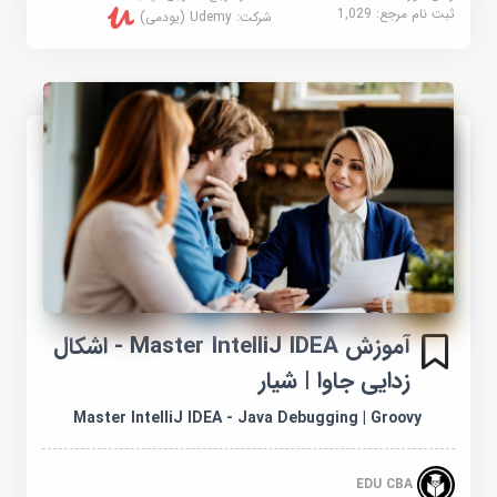
ثبت نام مرجع:
1,029
شرکت:
Udemy (یودمی)
آموزش Master IntelliJ IDEA - اشکال
زدایی جاوا | شیار
Master IntelliJ IDEA - Java Debugging | Groovy
EDU CBA