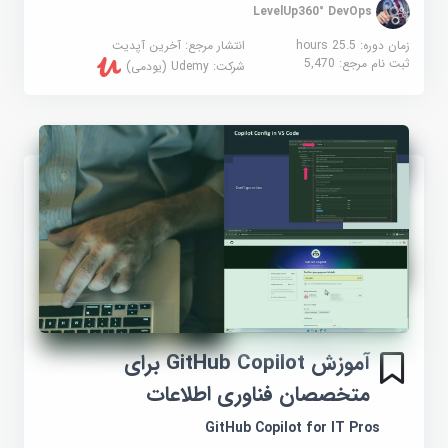
LevelUp360° DevOps
زمان دوره: 25.5 hours
انتشار مرجع:
آخرین آپدیت
ثبت نام مرجع:
5,470
شرکت:
Udemy (یودمی)
آموزش GitHub Copilot برای
متخصصان فناوری اطلاعات
GitHub Copilot for IT Pros