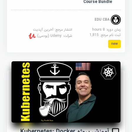
Course Bundle
EDU CBA
زمان دوره: 8 hours
انتشار مرجع:
آخرین آپدیت
ثبت نام مرجع:
1,815
شرکت:
Udemy (یودمی)
new
آموزش پروژه Kubernetes: Docker