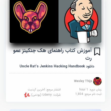
آموزش کتاب راهنمای هک جنکینز عمو
رت
دانلود Uncle Rat’s Jenkins Hacking Handbook
Wesley Thijs
زمان دوره: 1 hour
انتشار مرجع:
آخرین آپدیت
ثبت نام مرجع:
1,804
شرکت:
Udemy (یودمی)