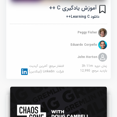
آموزش یادگیری C ++
دانلود Learning C++
Peggy Fisher
Eduardo Corpeño
John Horton
زمان دوره: 3h 11m
انتشار مرجع:
آخرین آپدیت
بازدید مرجع:
12,990
شرکت:
Linkedin (لینکدین)