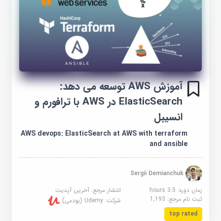
آموزش AWS توسعه می دهد:
ElasticSearch در AWS با ترافورم و
انسیبل
AWS devops: ElasticSearch at AWS with terraform
and ansible
Sergii Demianchuk
زمان دوره: 3.5 hours
انتشار مرجع:
آخرین آپدیت
ثبت نام مرجع:
1,193
شرکت:
Udemy (یودمی)
top rated