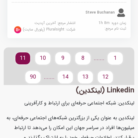
Steve Buchanan
زمان دوره: 1h 8m
انتشار مرجع:
آخرین آپدیت
ثبت نام مرجع:
شرکت:
Pluralsight (پلورال سایت)
11
10
9
8
1
.......
90
14
13
12
.......
Linkedin (لینکدین)
لینکدین: شبکه اجتماعی حرفه‌ای برای ارتباط و کارآفرینی
لینکدین به عنوان یکی از بزرگترین شبکه‌های اجتماعی حرفه‌ای، به
میلیون‌ها افراد در سراسر جهان این امکان را می‌دهد تا ارتباط
برقرار کنند، اطلاعات حرفه‌ای خود را به اشتراک بگذارند و