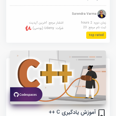
Surendra Varma
زمان دوره: 2 hours
انتشار مرجع:
آخرین آپدیت
ثبت نام مرجع:
23
شرکت:
Udemy (یودمی)
top rated
آموزش یادگیری C ++