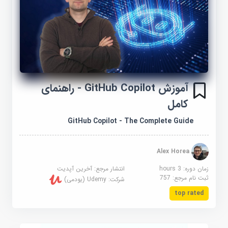
آموزش GitHub Copilot - راهنمای
کامل
GitHub Copilot - The Complete Guide
Alex Horea
زمان دوره: 3 hours
انتشار مرجع:
آخرین آپدیت
ثبت نام مرجع:
757
شرکت:
Udemy (یودمی)
top rated