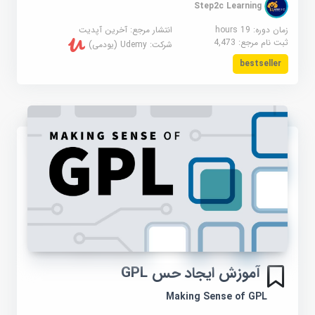
Step2c Learning
زمان دوره: 19 hours
انتشار مرجع:
آخرین آپدیت
ثبت نام مرجع:
4,473
شرکت:
Udemy (یودمی)
bestseller
آموزش ایجاد حس GPL
Making Sense of GPL