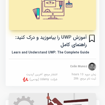
آموزش UWP را بیاموزید و درک کنید:
راهنمای کامل
Learn and Understand UWP: The Complete Guide
Colin Munoz
زمان دوره: 13 hours
انتشار مرجع:
آخرین آپدیت
ثبت نام مرجع:
286
شرکت:
Udemy (یودمی)