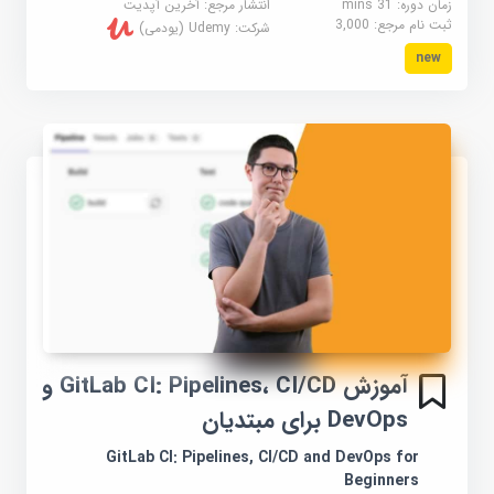
زمان دوره: 31 mins
انتشار مرجع:
آخرین آپدیت
ثبت نام مرجع:
3,000
شرکت:
Udemy (یودمی)
new
آموزش GitLab CI: Pipelines، CI/CD و
DevOps برای مبتدیان
GitLab CI: Pipelines, CI/CD and DevOps for
Beginners