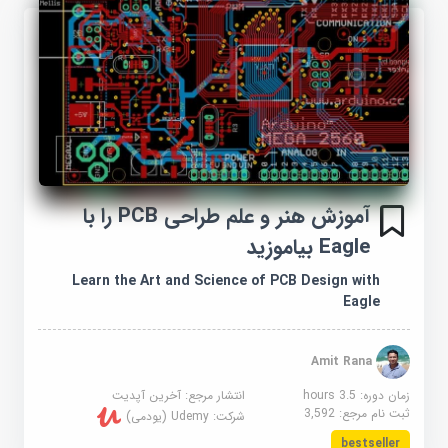
آموزش هنر و علم طراحی PCB را با
Eagle بیاموزید
Learn the Art and Science of PCB Design with
Eagle
Amit Rana
زمان دوره: 3.5 hours
انتشار مرجع:
آخرین آپدیت
ثبت نام مرجع:
3,592
شرکت:
Udemy (یودمی)
bestseller