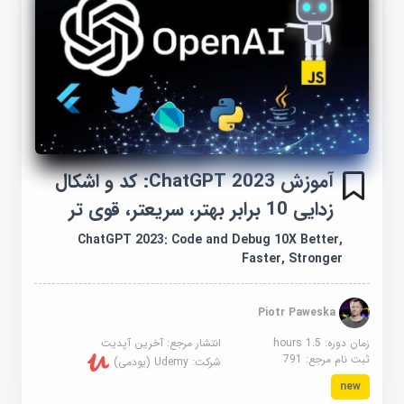
آموزش ChatGPT 2023: کد و اشکال
زدایی 10 برابر بهتر، سریعتر، قوی تر
ChatGPT 2023: Code and Debug 10X Better,
Faster, Stronger
Piotr Paweska
زمان دوره: 1.5 hours
انتشار مرجع:
آخرین آپدیت
ثبت نام مرجع:
791
شرکت:
Udemy (یودمی)
new