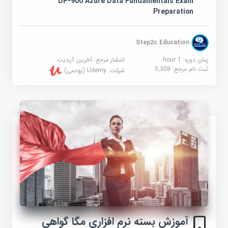
DP-900 Azure Data Fundamentals Exam
Preparation
Step2c Education
زمان دوره: 1 hour
انتشار مرجع:
آخرین آپدیت
ثبت نام مرجع:
5,308
شرکت:
Udemy (یودمی)
آموزش بسته نرم افزاری مگا گواهی