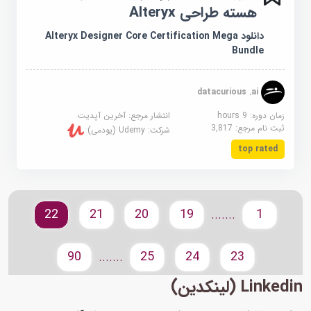
هسته طراحی Alteryx
دانلود Alteryx Designer Core Certification Mega
Bundle
datacurious .ai
زمان دوره: 9 hours
انتشار مرجع:
آخرین آپدیت
ثبت نام مرجع:
3,817
شرکت:
Udemy (یودمی)
top rated
22
21
20
19
1
.......
90
25
24
23
.......
Linkedin (لینکدین)