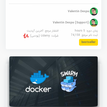
Valentin Despa
Valentin Despa (Support)
زمان دوره: 5 hours
انتشار مرجع:
آخرین آپدیت
ثبت نام مرجع:
74,158
شرکت:
Udemy (یودمی)
bestseller