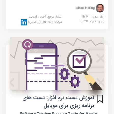
Mirco Hering
زمان دوره: 1h 9m
انتشار مرجع:
آخرین آپدیت
بازدید مرجع:
1,528
شرکت:
Linkedin (لینکدین)
آموزش تست نرم افزار: تست های
برنامه ریزی برای موبایل