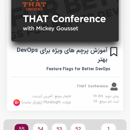
آموزش پرچم های ویژه برای DevOps
بهتر
Feature Flags for Better DevOps
THAT Conference
زمان دوره: 1h 0m
انتشار مرجع:
آخرین آپدیت
ثبت نام مرجع:
10
شرکت:
Pluralsight (پلورال سایت)
55
54
53
52
1
.......