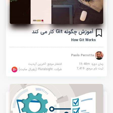
آموزش چگونه Git کار می کند
How Git Works
Paolo Perrotta
زمان دوره: 1h 48m
انتشار مرجع:
آخرین آپدیت
ثبت نام مرجع:
7,419
شرکت:
Pluralsight (پلورال سایت)