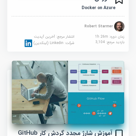
Docker on Azure
Robert Starmer
زمان دوره: 1h 26m
انتشار مرجع:
آخرین آپدیت
بازدید مرجع:
3,104
شرکت:
Linkedin (لینکدین)
آموزش شارژ مجدد گردش کار GitHub