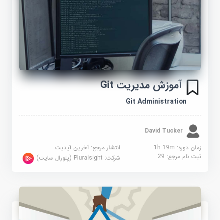
آموزش مدیریت Git
Git Administration
David Tucker
زمان دوره: 1h 19m
انتشار مرجع:
آخرین آپدیت
ثبت نام مرجع:
29
شرکت:
Pluralsight (پلورال سایت)