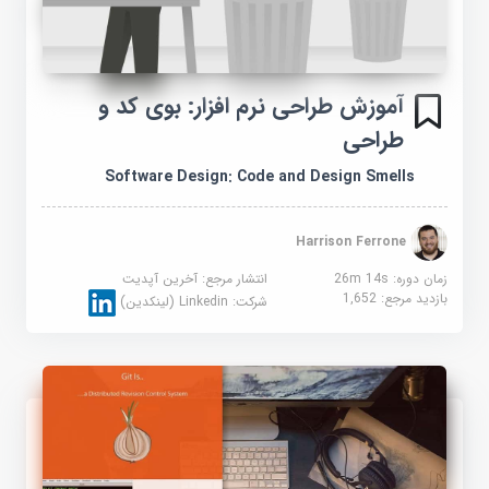
آموزش طراحی نرم افزار: بوی کد و
طراحی
Software Design: Code and Design Smells
Harrison Ferrone
زمان دوره: 26m 14s
انتشار مرجع:
آخرین آپدیت
بازدید مرجع:
1,652
شرکت:
Linkedin (لینکدین)