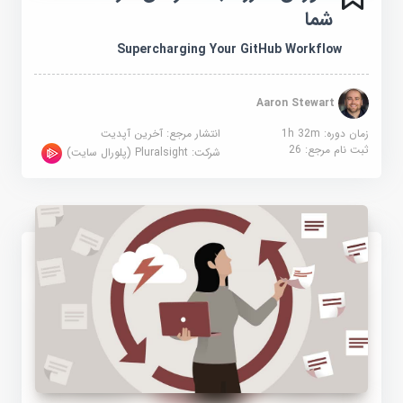
شما
Supercharging Your GitHub Workflow
Aaron Stewart
زمان دوره: 1h 32m
انتشار مرجع:
آخرین آپدیت
ثبت نام مرجع:
26
شرکت:
Pluralsight (پلورال سایت)