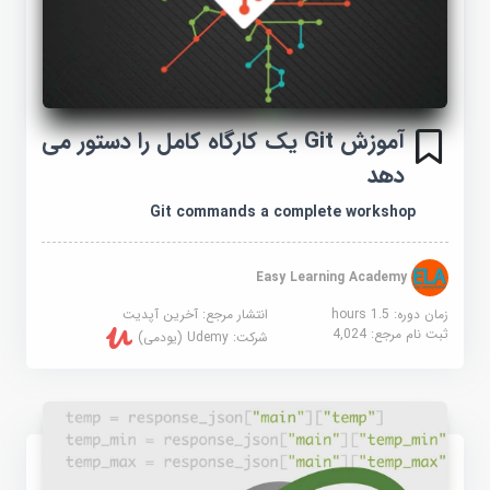
آموزش Git یک کارگاه کامل را دستور می
دهد
Git commands a complete workshop
Easy Learning Academy
زمان دوره: 1.5 hours
انتشار مرجع:
آخرین آپدیت
ثبت نام مرجع:
4,024
شرکت:
Udemy (یودمی)