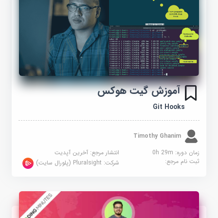
آموزش گیت هوکس
Git Hooks
Timothy Ghanim
زمان دوره: 0h 29m
انتشار مرجع:
آخرین آپدیت
ثبت نام مرجع:
شرکت:
Pluralsight (پلورال سایت)