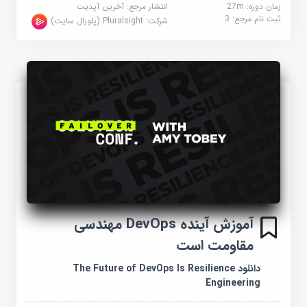
زمان دوره: 27m
انتشار مرجع:
آخرین آپدیت
ثبت نام مرجع:
3
شرکت:
Pluralsight (پلورال سایت)
آموزش آینده DevOps مهندسی
مقاومت است
دانلود The Future of DevOps Is Resilience
Engineering