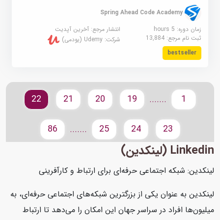
Spring Ahead Code Academy
زمان دوره: 5 hours
انتشار مرجع:
آخرین آپدیت
ثبت نام مرجع:
13,884
شرکت:
Udemy (یودمی)
bestseller
22
21
20
19
1
.......
86
25
24
23
.......
Linkedin (لینکدین)
لینکدین: شبکه اجتماعی حرفه‌ای برای ارتباط و کارآفرینی
لینکدین به عنوان یکی از بزرگترین شبکه‌های اجتماعی حرفه‌ای، به
میلیون‌ها افراد در سراسر جهان این امکان را می‌دهد تا ارتباط