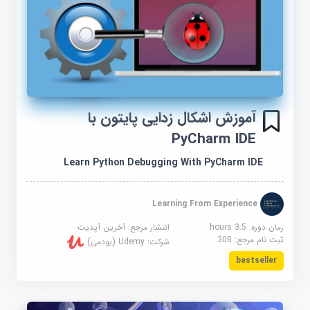
آموزش اشکال زدایی پایتون با
PyCharm IDE
Learn Python Debugging With PyCharm IDE
Learning From Experience
زمان دوره: 3.5 hours
انتشار مرجع:
آخرین آپدیت
ثبت نام مرجع:
308
شرکت:
Udemy (یودمی)
bestseller