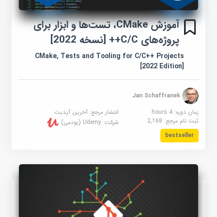
آموزش CMake، تست‌ها و ابزار برای
پروژه‌های C/C++ [نسخه 2022]
CMake, Tests and Tooling for C/C++ Projects
[2022 Edition]
Jan Schaffranek
زمان دوره: 4 hours
انتشار مرجع:
آخرین آپدیت
ثبت نام مرجع:
2,168
شرکت:
Udemy (یودمی)
bestseller