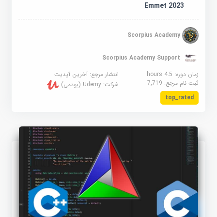
Emmet 2023
Scorpius Academy
Scorpius Academy Support
زمان دوره: 4.5 hours
انتشار مرجع:
آخرین آپدیت
ثبت نام مرجع:
7,719
شرکت:
Udemy (یودمی)
top_rated