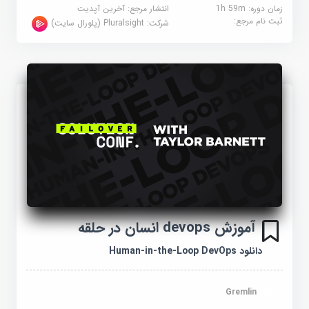
زمان دوره: 1h 59m
انتشار مرجع:
آخرین آپدیت
ثبت نام مرجع:
شرکت:
Pluralsight (پلورال سایت)
آموزش devops انسان در حلقه
دانلود Human-in-the-Loop DevOps
Gremlin