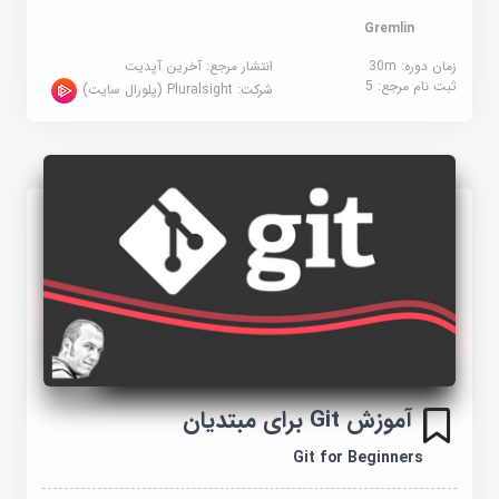
Gremlin
زمان دوره: 30m
انتشار مرجع:
آخرین آپدیت
ثبت نام مرجع:
5
شرکت:
Pluralsight (پلورال سایت)
آموزش Git برای مبتدیان
Git for Beginners