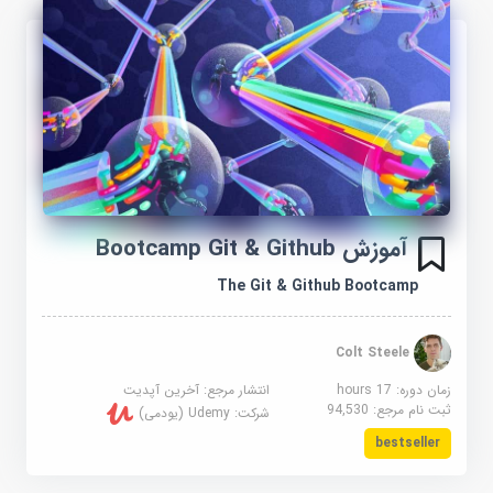
آموزش Bootcamp Git & Github
The Git & Github Bootcamp
Colt Steele
زمان دوره: 17 hours
انتشار مرجع:
آخرین آپدیت
ثبت نام مرجع:
94,530
شرکت:
Udemy (یودمی)
bestseller