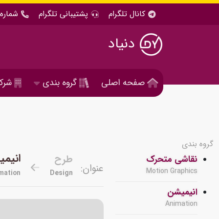
کانال تلگرام
پشتیبانی تلگرام
شماره 
دنیاد
صفحه اصلی
گروه بندی
شرک
گروه بندی
انیم
طرح
نقاشی متحرک
عنوان:
Motion Graphics
mation
Design
انیمیشن
Animation