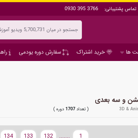
تماس پشتیبانی:
0930 395 3766
ت ها
خرید اشتراک
سفارش دوره یودمی
راهن
یشن و سه بعدی
3D & Ani
( تعداد
1707
دوره )
134
133
132
1
.......