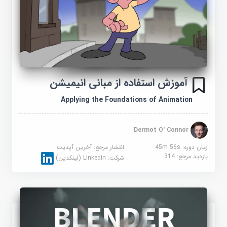
آموزش استفاده از مبانی انیمیشن
Applying the Foundations of Animation
Dermot O' Connor
زمان دوره: 45m 56s
انتشار مرجع:
آخرین آپدیت
بازدید مرجع:
314
شرکت:
Linkedin (لینکدین)