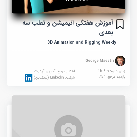
آموزش هفتگی انیمیشن و تقلب سه
بعدی
3D Animation and Rigging Weekly
George Maestri
زمان دوره: 1h 6m
انتشار مرجع:
آخرین آپدیت
بازدید مرجع:
754
شرکت:
Linkedin (لینکدین)