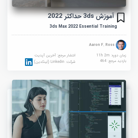
آموزش 3ds حداکثر 2022
3ds Max 2022 Essential Training
Aaron F. Ross
زمان دوره: 11h 2m
انتشار مرجع:
آخرین آپدیت
بازدید مرجع:
464
شرکت:
Linkedin (لینکدین)