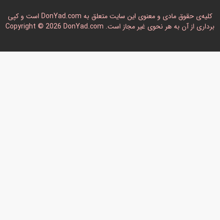
کلیه‌ی حقوق مادی و معنوی این سایت متعلق به DonYad.com است و کپی
رداری از آن به هر نحوی غیر مجاز است. Copyright © 2026 DonYad.com