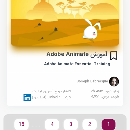
آموزش Adobe Animate
Adobe Animate Essential Training
Joseph Labrecque
زمان دوره: 2h 45m
انتشار مرجع:
آخرین آپدیت
بازدید مرجع:
4,951
شرکت:
Linkedin (لینکدین)
18
4
3
2
1
.......