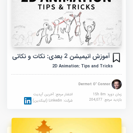
آموزش انیمیشن 2 بعدی: نکات و نکاتی
2D Animation: Tips and Tricks
Dermot O' Connor
زمان دوره: 15h 8m
انتشار مرجع:
آخرین آپدیت
بازدید مرجع:
204,077
شرکت:
Linkedin (لینکدین)