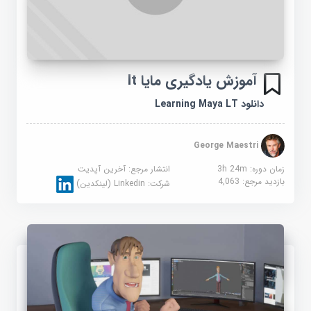
آموزش یادگیری مایا lt
دانلود Learning Maya LT
George Maestri
زمان دوره: 3h 24m
انتشار مرجع:
آخرین آپدیت
بازدید مرجع:
4,063
شرکت:
Linkedin (لینکدین)