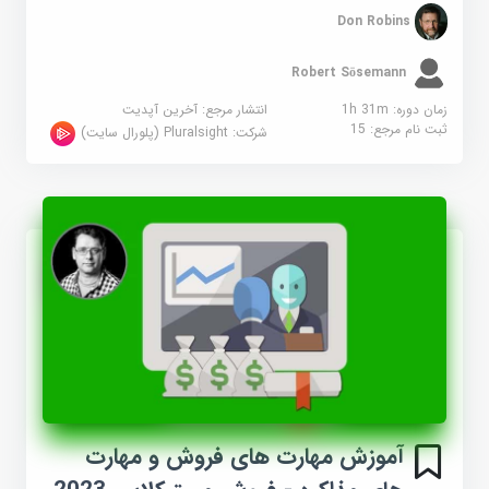
Don Robins
Robert Sösemann
زمان دوره: 1h 31m
انتشار مرجع:
آخرین آپدیت
ثبت نام مرجع:
15
شرکت:
Pluralsight (پلورال سایت)
آموزش مهارت های فروش و مهارت