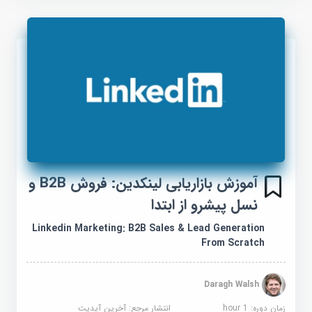
آموزش بازاریابی لینکدین: فروش B2B و
نسل پیشرو از ابتدا
Linkedin Marketing: B2B Sales & Lead Generation
From Scratch
Daragh Walsh
زمان دوره: 1 hour
انتشار مرجع:
آخرین آپدیت