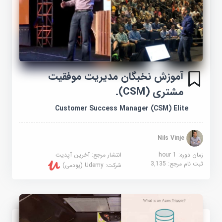
آموزش نخبگان مدیریت موفقیت
مشتری (CSM).
Customer Success Manager (CSM) Elite
Nils Vinje
زمان دوره: 1 hour
انتشار مرجع:
آخرین آپدیت
ثبت نام مرجع:
3,135
شرکت:
Udemy (یودمی)