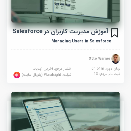
آموزش مدیریت کاربران در Salesforce
Managing Users in Salesforce
Otto Warner
زمان دوره: 0h 51m
انتشار مرجع:
آخرین آپدیت
ثبت نام مرجع:
13
شرکت:
Pluralsight (پلورال سایت)