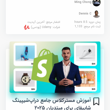
Ming Chong
Dennis C
زمان دوره: 8.5 hours
انتشار مرجع:
آخرین آپدیت
ثبت نام مرجع:
1,133
شرکت:
Udemy (یودمی)
آموزش مسترکلاس جامع دراپ‌شیپینگ
شاپیفای برای مبتدیان ۲۰۲۵