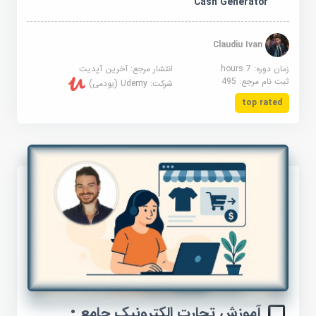
Cash Generator
Claudiu Ivan
زمان دوره: 7 hours
انتشار مرجع:
آخرین آپدیت
ثبت نام مرجع:
495
شرکت:
Udemy (یودمی)
top rated
آموزش تجارت الکترونیک جامع •