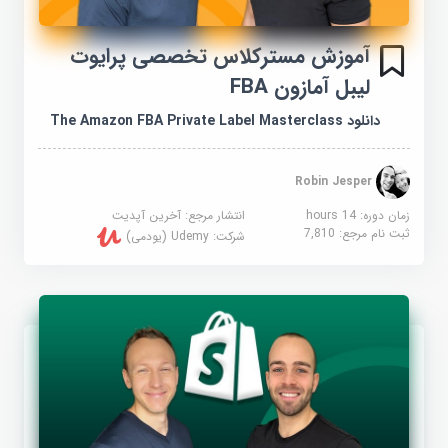
آموزش مسترکلاس تخصصی پرایوت
لیبل آمازون FBA
دانلود The Amazon FBA Private Label Masterclass
Robin Jesper
زمان دوره: 14 hours
انتشار مرجع:
آخرین آپدیت
ثبت نام مرجع:
7,810
شرکت:
Udemy (یودمی)