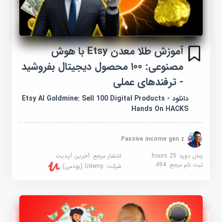
آموزش طلا معدن Etsy با هوش
مصنوعی: ۱۰۰ محصول دیجیتال بفروشید
- ترفندهای عملی
دانلود Etsy AI Goldmine: Sell 100 Digital Products -
Hands On HACKS
Passive income gen z
زمان دوره: 25 hours
انتشار مرجع:
آخرین آپدیت
ثبت نام مرجع:
494
شرکت:
Udemy (یودمی)