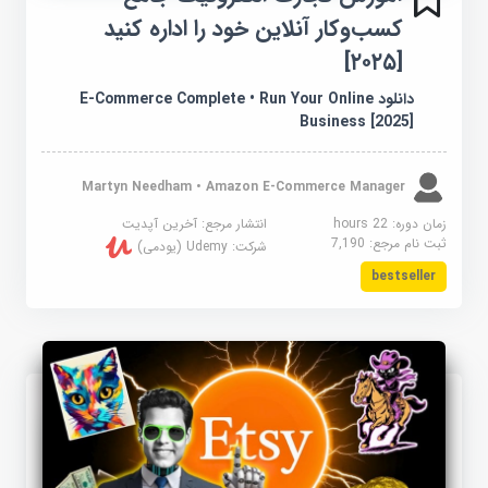
کسب‌و‌کار آنلاین خود را اداره کنید
[۲۰۲۵]
دانلود E-Commerce Complete • Run Your Online
Business [2025]
Martyn Needham • Amazon E-Commerce Manager
زمان دوره: 22 hours
انتشار مرجع:
آخرین آپدیت
ثبت نام مرجع:
7,190
شرکت:
Udemy (یودمی)
bestseller