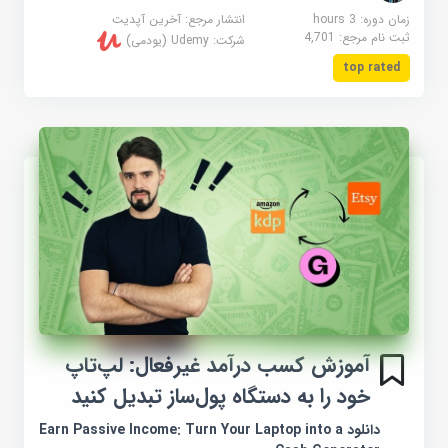
زمان دوره: 3 hours
انتشار مرجع:
آخرین آپدیت
ثبت نام مرجع:
4,701
شرکت:
Udemy (یودمی)
top rated
آموزش کسب درآمد غیرفعال: لپ‌تاپ
خود را به دستگاه پول‌ساز تبدیل کنید
دانلود Earn Passive Income: Turn Your Laptop into a