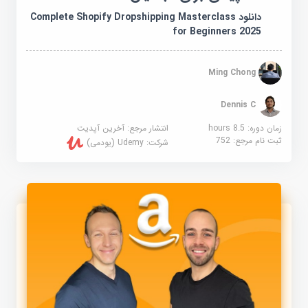
دانلود Complete Shopify Dropshipping Masterclass
for Beginners 2025
Ming Chong
Dennis C
زمان دوره: 8.5 hours
انتشار مرجع:
آخرین آپدیت
ثبت نام مرجع:
752
شرکت:
Udemy (یودمی)