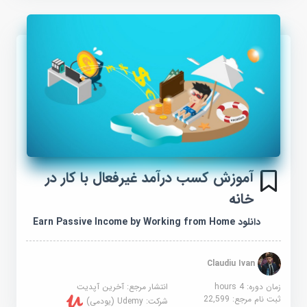
آموزش کسب درآمد غیرفعال با کار در
خانه
دانلود Earn Passive Income by Working from Home
Claudiu Ivan
زمان دوره: 4 hours
انتشار مرجع:
آخرین آپدیت
ثبت نام مرجع:
22,599
شرکت:
Udemy (یودمی)