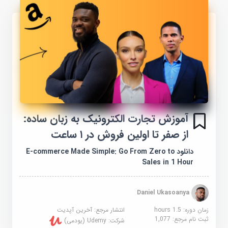
آموزش تجارت الکترونیک به زبان ساده:
از صفر تا اولین فروش در ۱ ساعت
دانلود E-commerce Made Simple: Go From Zero to
Sales in 1 Hour
Daniel Ukasoanya
زمان دوره: 1.5 hours
انتشار مرجع:
آخرین آپدیت
ثبت نام مرجع:
1,077
شرکت:
Udemy (یودمی)