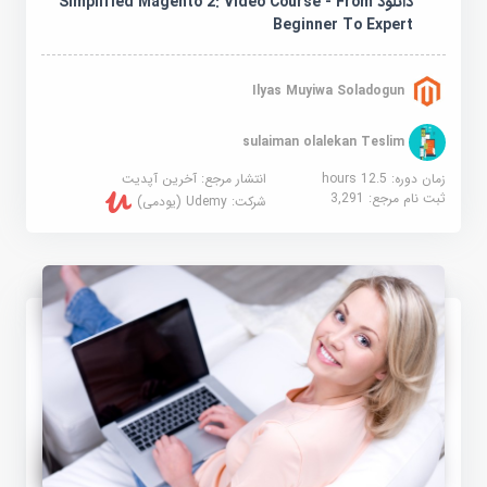
دانلود Simplified Magento 2: Video Course - From
Beginner To Expert
Ilyas Muyiwa Soladogun
sulaiman olalekan Teslim
زمان دوره: 12.5 hours
انتشار مرجع:
آخرین آپدیت
ثبت نام مرجع:
3,291
شرکت:
Udemy (یودمی)