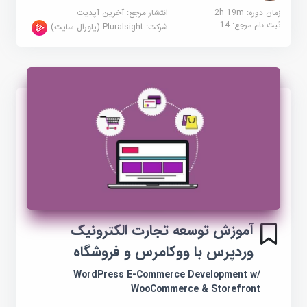
زمان دوره: 2h 19m
انتشار مرجع:
آخرین آپدیت
ثبت نام مرجع:
14
شرکت:
Pluralsight (پلورال سایت)
آموزش توسعه تجارت الکترونیک
وردپرس با ووکامرس و فروشگاه
WordPress E-Commerce Development w/
WooCommerce & Storefront