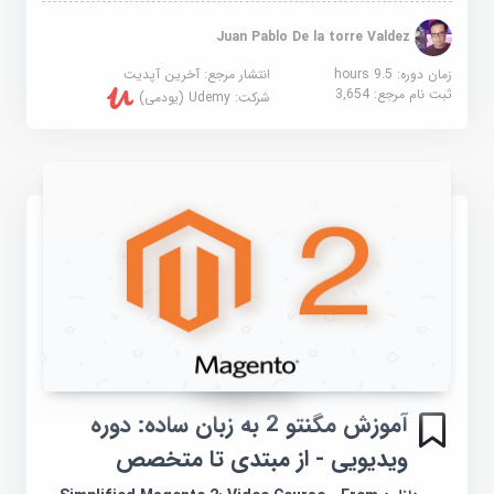
Juan Pablo De la torre Valdez
زمان دوره: 9.5 hours
انتشار مرجع:
آخرین آپدیت
ثبت نام مرجع:
3,654
شرکت:
Udemy (یودمی)
آموزش مگنتو 2 به زبان ساده: دوره
ویدیویی - از مبتدی تا متخصص