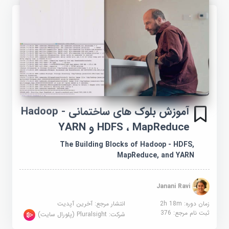
آموزش بلوک های ساختمانی Hadoop -
HDFS ، MapReduce و YARN
The Building Blocks of Hadoop - HDFS,
MapReduce, and YARN
Janani Ravi
زمان دوره: 2h 18m
انتشار مرجع:
آخرین آپدیت
ثبت نام مرجع:
376
شرکت:
Pluralsight (پلورال سایت)