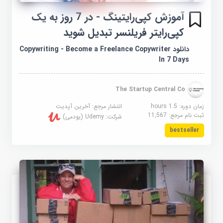
آموزش کپی‌رایتینگ - در 7 روز به یک
کپی‌رایتر فریلنسر تبدیل شوید
دانلود Copywriting - Become a Freelance Copywriter
In 7 Days
The Startup Central Co
زمان دوره: 1.5 hours
انتشار مرجع:
آخرین آپدیت
ثبت نام مرجع:
11,567
شرکت:
Udemy (یودمی)
bestseller