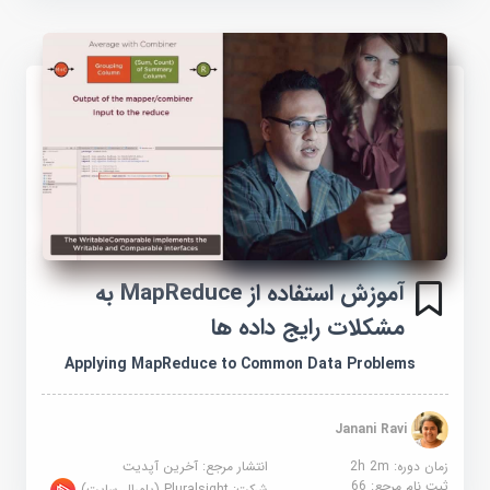
آموزش استفاده از MapReduce به
مشکلات رایج داده ها
Applying MapReduce to Common Data Problems
Janani Ravi
زمان دوره: 2h 2m
انتشار مرجع:
آخرین آپدیت
ثبت نام مرجع:
66
شرکت:
Pluralsight (پلورال سایت)