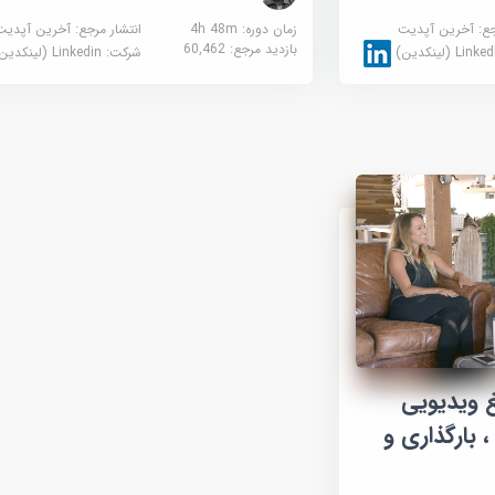
جع:
آخرین آپدیت
زمان دوره: 4h 48m
انتشار مرجع:
آخرین آپدیت
بازدید مرجع:
60,462
Link (لینکدین)
شرکت:
Linkedin (لینکدین)
غ ویدیویی
ایش ، بارگذاری و