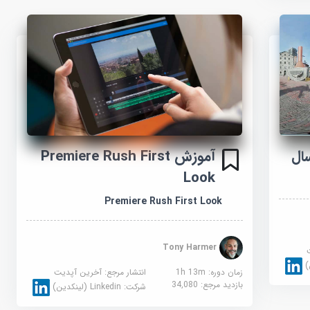
آموزش Premiere Rush First
Look
Premiere Rush First Look
Tony Harmer
زمان دوره: 1h 13m
انتشار مرجع:
آخرین آپدیت
بازدید مرجع:
34,080
شرکت:
Linkedin (لینکدین)