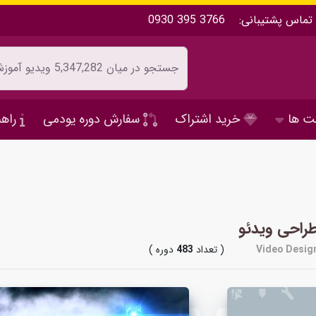
تماس پشتیبانی:
0930 395 3766
ت ها
خرید اشتراک
سفارش دوره یودمی
راهن
راحی ویدئو
Video Desig
( تعداد
483
دوره )