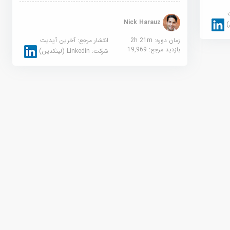
Nick Harauz
زمان دوره: 2h 21m
انتشار مرجع:
آخرین آپدیت
بازدید مرجع:
19,969
شرکت:
Linkedin (لینکدین)