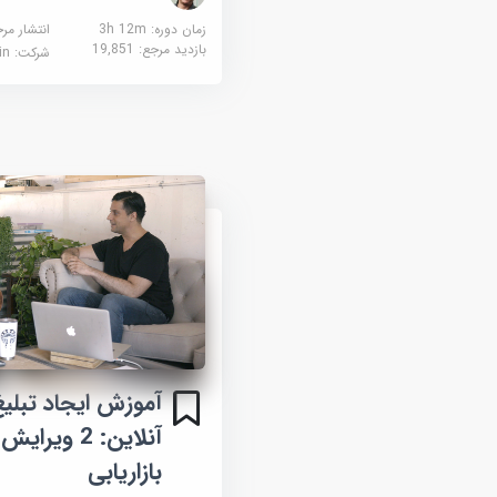
زمان دوره: 3h 12m
انتشار مر
بازدید مرجع:
19,851
شرکت:
edin
آموزش ایجاد تبلی
آنلاین: 2 ویر
بازاریابی