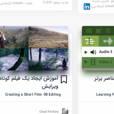
جع:
آخرین آپدیت
بازدید مرجع:
12,830
شرکت:
Linkedin (لینکدین)
Link (لینکدین)
اصر برتر
ویرایش
Creating a Short Film: 08 Editing
Learning 
Chad Perkins