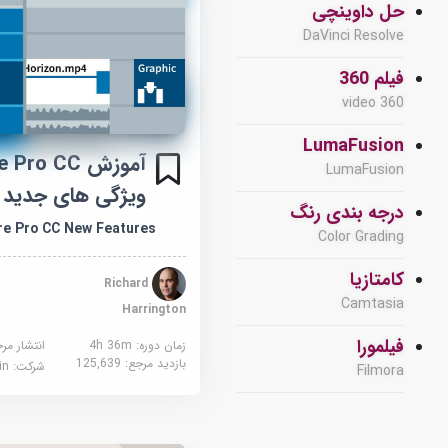
حل داوینچی
DaVinci Resolve
فیلم 360
360 video
LumaFusion
آموزش ro CC
LumaFusion
ویژگی های جدید
درجه بندی رنگ
re Pro CC New Features
Color Grading
کامتازیا
Richard
Camtasia
Harrington
فیلمورا
زمان دوره: 4h 36m
انتشار مر
بازدید مرجع:
125,639
شرکت:
edin
Filmora