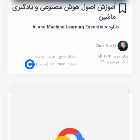
آموزش اصول هوش مصنوعی و یادگیری
ماشین
دانلود AI and Machine Learning Essentials
Chris Croft
زمان دوره: 5h 17m
انتشار مرجع:
آخرین آپدیت
ثبت نام مرجع:
28
شرکت:
Coursera (کورسرا)