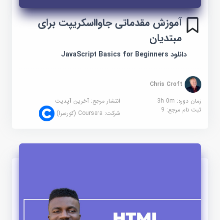
آموزش مقدماتی جاوااسکریپت برای
مبتدیان
دانلود JavaScript Basics for Beginners
Chris Croft
زمان دوره: 3h 0m
انتشار مرجع:
آخرین آپدیت
ثبت نام مرجع:
9
شرکت:
Coursera (کورسرا)