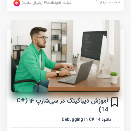
ثبت نام مرجع:
1
شرکت:
Pluralsight (پلورال سایت)
آموزش دیباگینگ در سی‌شارپ ۱۴ (C#
14)
دانلود Debugging in C# 14