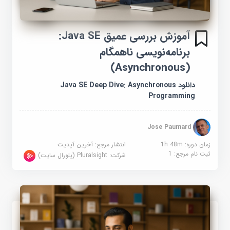
آموزش بررسی عمیق Java SE:
برنامه‌نویسی ناهمگام
(Asynchronous)
دانلود Java SE Deep Dive: Asynchronous
Programming
Jose Paumard
زمان دوره: 1h 48m
انتشار مرجع:
آخرین آپدیت
ثبت نام مرجع:
1
شرکت:
Pluralsight (پلورال سایت)