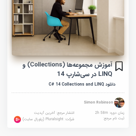
آموزش مجموعه‌ها (Collections) و
LINQ در سی‌شارپ 14
دانلود C# 14 Collections and LINQ
Simon Robinson
زمان دوره: 2h 58m
انتشار مرجع:
آخرین آپدیت
ثبت نام مرجع:
شرکت:
Pluralsight (پلورال سایت)