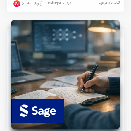
ثبت نام مرجع:
شرکت:
Pluralsight (پلورال سایت)