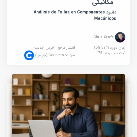
مکانیکی
دانلود Análisis de Fallas en Componentes
Mecánicos
Chris Croft
زمان دوره: 15h 59m
انتشار مرجع:
آخرین آپدیت
ثبت نام مرجع:
75
شرکت:
Coursera (کورسرا)