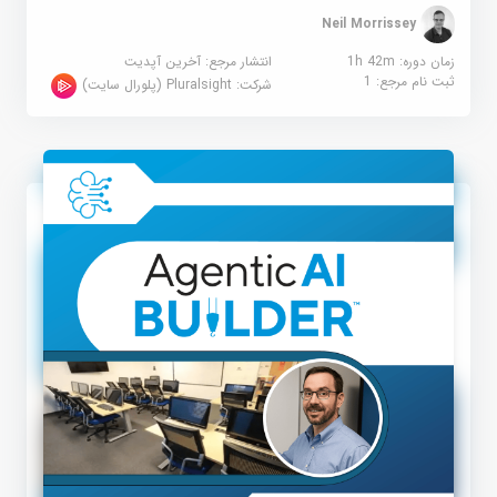
Neil Morrissey
زمان دوره: 1h 42m
انتشار مرجع:
آخرین آپدیت
ثبت نام مرجع:
1
شرکت:
Pluralsight (پلورال سایت)