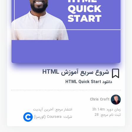
شروع سریع آموزش HTML
دانلود HTML Quick Start
Chris Croft
زمان دوره: 3h 14m
انتشار مرجع:
آخرین آپدیت
ثبت نام مرجع:
28
شرکت:
Coursera (کورسرا)