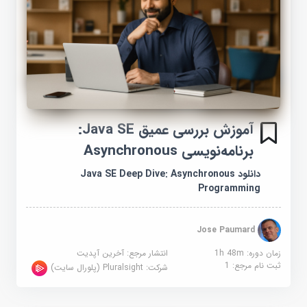
آموزش بررسی عمیق Java SE:
برنامه‌نویسی Asynchronous
دانلود Java SE Deep Dive: Asynchronous
Programming
Jose Paumard
زمان دوره: 1h 48m
انتشار مرجع:
آخرین آپدیت
ثبت نام مرجع:
1
شرکت:
Pluralsight (پلورال سایت)