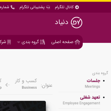
کانال تلگرام
پشتیبانی تلگرام
شماره 
دنیاد
صفحه اصلی
گروه بندی
شرک
گروه بندی
کسب و کار
ک
جلسات
عنوان:
Meetings
p
Business
تعهد شغلی
Employee Engagement