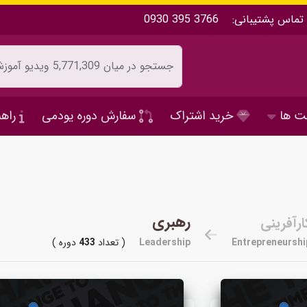
تماس پشتیبانی:
0930 395 3766
ت ها
خرید اشتراک
سفارش دوره یودمی
راهن
رهبری
ارآفرینی
Entrepreneurshi
Leadership
( تعداد
433
دوره )