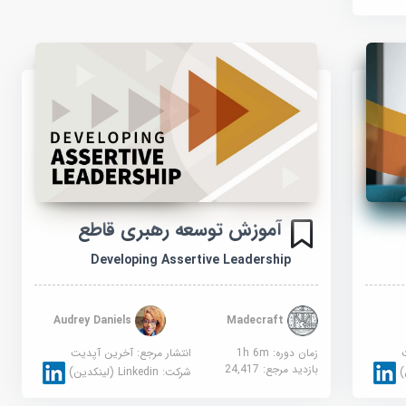
آموزش توسعه رهبری قاطع
Developing Assertive Leadership
Audrey Daniels
Madecraft
زمان دوره: 1h 6m
انتشار مرجع:
آخرین آپدیت
بازدید مرجع:
24,417
شرکت:
Linkedin (لینکدین)