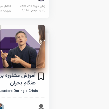
زمان دوره: 35m 24s
انتشار مر
بازدید مرجع:
6,169
شرکت:
edin
آموزش مشاوره برا
هنگام بحران
Leaders During a Crisis