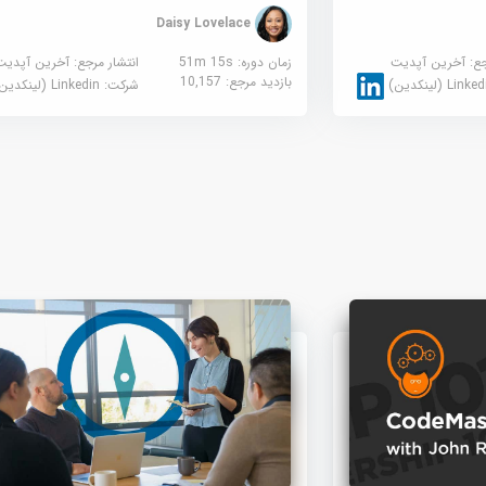
Daisy Lovelace
جع:
آخرین آپدیت
زمان دوره: 51m 15s
انتشار مرجع:
آخرین آپدیت
بازدید مرجع:
10,157
Link (لینکدین)
شرکت:
Linkedin (لینکدین)