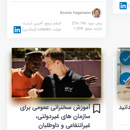
Bonnie Hagemann
زمان دوره: 27m 19s
انتشار مرجع:
آخرین آپدیت
بازدید مرجع:
1,009
شرکت:
Linkedin (لینکدین)
آموزش سخنرانی عمومی برای
انید
سازمان های غیردولتی،
غیرانتفاعی و داوطلبان