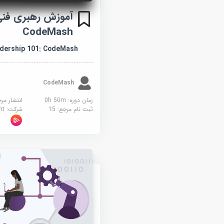
CodeMash
adership 101: CodeMash
CodeMash
زمان دوره: 0h 50m
انتشار مر
ثبت نام مرجع:
15
شرکت:
sight