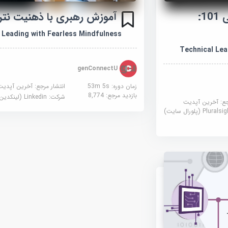
آموزش رهبری فنی 101:
آموزش رهبری با ذهنیت نت
Leading with Fearless Mindfulness
Technical Le
genConnectU
زمان دوره: 53m 5s
انتشار مرجع:
آخرین آپدیت
بازدید مرجع:
8,774
شرکت:
Linkedin (لینکدین)
جع:
آخرین آپدیت
Plural (پلورال سایت)