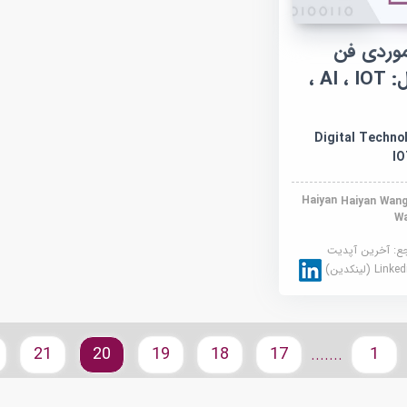
وردی فن
آوری های دیجیتال: AI ، IOT ،
Digital Technol
IO
Haiyan
W
جع:
آخرین آپدیت
Link (لینکدین)
21
20
19
18
17
1
.......