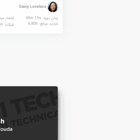
Daisy Lovelace
زمان دوره: 49m 15s
انتشار مر
بازدید مرجع:
6,806
شرکت:
edin