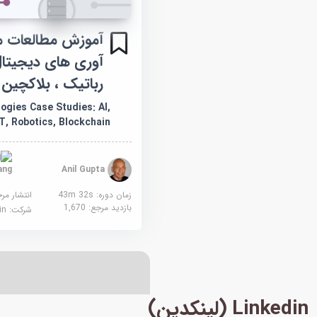
آموزش مطالعات م
رباتیک ، بلاکچین
ogies Case Studies: AI,
T, Robotics, Blockchain
ang
Anil Gupta
زمان دوره: 43m 32s
انتشار مر
بازدید مرجع:
1,670
شرکت:
edin
Linkedin (لینکدین)