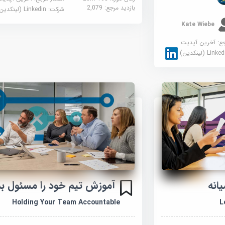
بازدید مرجع:
2,079
شرکت:
Linkedin (لینکدین)
Kate Wiebe
جع:
آخرین آپدیت
Link (لینکدین)
انه
آموزش تیم خود را مسئول بد
Holding Your Team Accountable
L