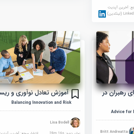
جع:
آخرین آپدیت
Link (لینکدین)
ی رهبران در
آموزش تعادل نوآوری و ری
Balancing Innovation and Risk
Advice for 
Lisa Bodell
Britt Andreatta
زمان دوره: 28m 16s
انتشار مرجع:
آخرین آپدیت