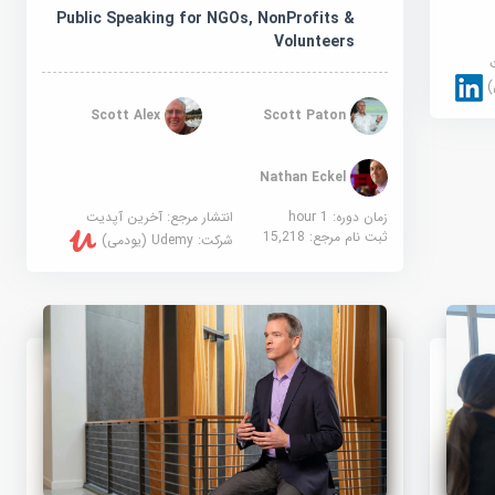
Public Speaking for NGOs, NonProfits &
Volunteers
Scott Alex
Scott Paton
Nathan Eckel
زمان دوره: 1 hour
انتشار مرجع:
آخرین آپدیت
ثبت نام مرجع:
15,218
شرکت:
Udemy (یودمی)