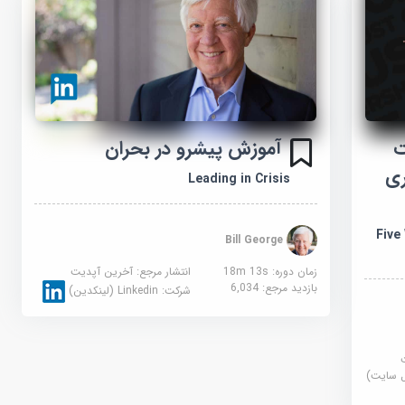
ت
آموزش پیشرو در بحران
ری
Leading in Crisis
Five
Bill George
زمان دوره: 18m 13s
انتشار مرجع:
آخرین آپدیت
بازدید مرجع:
6,034
شرکت:
Linkedin (لینکدین)