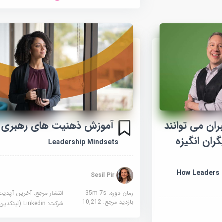
ان می توانند
آموزش ذهنیت های رهبری
گران انگیزه
Leadership Mindsets
How Leaders 
Sesil Pir
زمان دوره: 35m 7s
انتشار مرجع:
آخرین آپدیت
بازدید مرجع:
10,212
شرکت:
Linkedin (لینکدین)