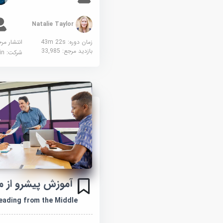
Natalie Taylor
زمان دوره: 43m 22s
انتشار مر
بازدید مرجع:
33,985
شرکت:
edin
آموزش پیشرو از می
eading from the Middle