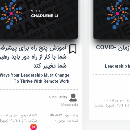
آموزش رهبری در زمان COVID-
آموزش پنج راه برای پیشرف
شما با کار از راه دور باید رهب
شما تغییر کند
Leadership i
 Ways Your Leadership Must Change
To Thrive With Remote Work
Singularity
جع:
آخرین آپدیت
University
Plural (پلورال سایت)
زمان دوره: 0h 46m
انتشار مرجع:
آخرین آپدیت
ثبت نام مرجع:
-
شرکت:
Pluralsight (پلورال سایت)