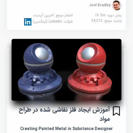
Joel Bradley
زمان دوره: 1h 5m
انتشار مرجع:
آخرین آپدیت
بازدید مرجع:
24,212
شرکت:
Linkedin (لینکدین)
آموزش ایجاد فلز نقاشی شده در طراح
مواد
Creating Painted Metal in Substance Designer