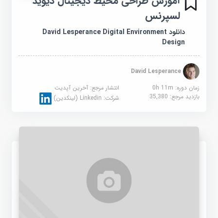
آموزش طراحی محیط دیجیتال دیوید
لسپرنس
دانلود David Lesperance Digital Environment
Design
David Lesperance
زمان دوره: 0h 11m
انتشار مرجع:
آخرین آپدیت
بازدید مرجع:
35,380
شرکت:
Linkedin (لینکدین)