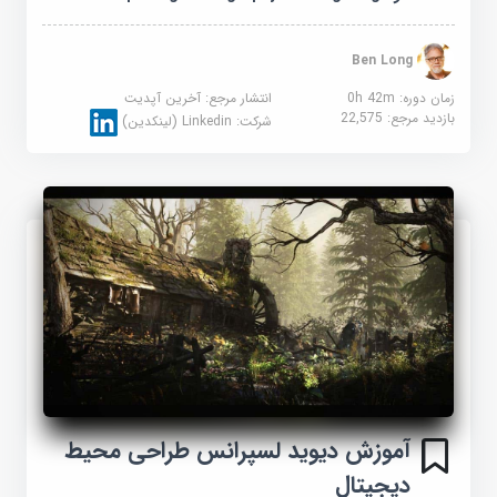
Ben Long
زمان دوره: 0h 42m
انتشار مرجع:
آخرین آپدیت
بازدید مرجع:
22,575
شرکت:
Linkedin (لینکدین)
آموزش دیوید لسپرانس طراحی محیط
دیجیتال