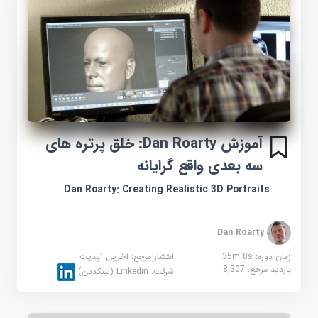
آموزش Dan Roarty: خلق پرتره های
سه بعدی واقع گرایانه
Dan Roarty: Creating Realistic 3D Portraits
Dan Roarty
زمان دوره: 35m 8s
انتشار مرجع:
آخرین آپدیت
بازدید مرجع:
8,307
شرکت:
Linkedin (لینکدین)