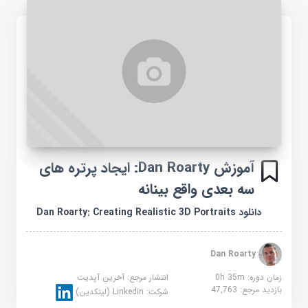
آموزش Dan Roarty: ایجاد پرتره های
سه بعدی واقع بینانه
دانلود Dan Roarty: Creating Realistic 3D Portraits
Dan Roarty
زمان دوره: 0h 35m
انتشار مرجع:
آخرین آپدیت
بازدید مرجع:
47,763
شرکت:
Linkedin (لینکدین)