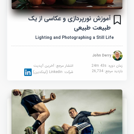
آموزش نورپردازی و عکاسی از یک
طبیعت طبیعی
Lighting and Photographing a Still Life
John Derry
زمان دوره: 24m 43s
انتشار مرجع:
آخرین آپدیت
بازدید مرجع:
26,734
شرکت:
Linkedin (لینکدین)