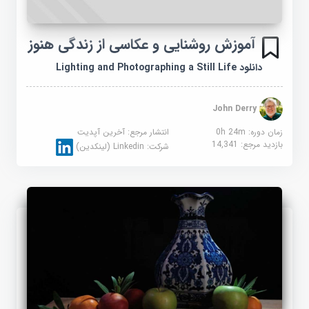
آموزش روشنایی و عکاسی از زندگی هنوز
دانلود Lighting and Photographing a Still Life
John Derry
زمان دوره: 0h 24m
انتشار مرجع:
آخرین آپدیت
بازدید مرجع:
14,341
شرکت:
Linkedin (لینکدین)