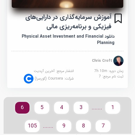
آموزش سرمایه‌گذاری در دارایی‌های
فیزیکی و برنامه‌ریزی مالی
دانلود Physical Asset Investment and Financial
Planning
Chris Croft
زمان دوره: 7h 10m
انتشار مرجع:
آخرین آپدیت
ثبت نام مرجع:
7
شرکت:
Coursera (کورسرا)
6
5
4
3
1
.......
105
9
8
7
.......