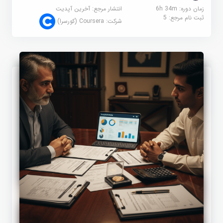
زمان دوره: 6h 34m
انتشار مرجع:
آخرین آپدیت
ثبت نام مرجع:
5
شرکت:
Coursera (کورسرا)