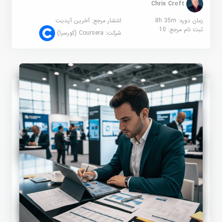
Chris Croft
زمان دوره: 8h 35m
انتشار مرجع:
آخرین آپدیت
ثبت نام مرجع:
10
شرکت:
Coursera (کورسرا)