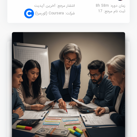
زمان دوره: 8h 58m
انتشار مرجع:
آخرین آپدیت
ثبت نام مرجع:
17
شرکت:
Coursera (کورسرا)