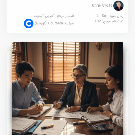
Chris Croft
زمان دوره: 9h 8m
انتشار مرجع:
آخرین آپدیت
ثبت نام مرجع:
102
شرکت:
Coursera (کورسرا)