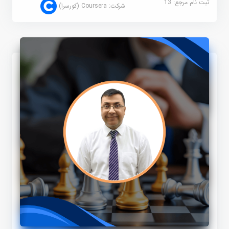
ثبت نام مرجع:
13
شرکت:
Coursera (کورسرا)