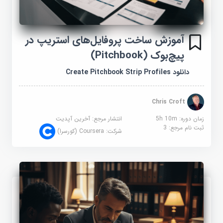
آموزش ساخت پروفایل‌های استریپ در
پیچ‌بوک (Pitchbook)
دانلود Create Pitchbook Strip Profiles
Chris Croft
زمان دوره: 5h 10m
انتشار مرجع:
آخرین آپدیت
ثبت نام مرجع:
3
شرکت:
Coursera (کورسرا)