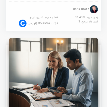
Chris Croft
زمان دوره: 6h 46m
انتشار مرجع:
آخرین آپدیت
ثبت نام مرجع:
3
شرکت:
Coursera (کورسرا)