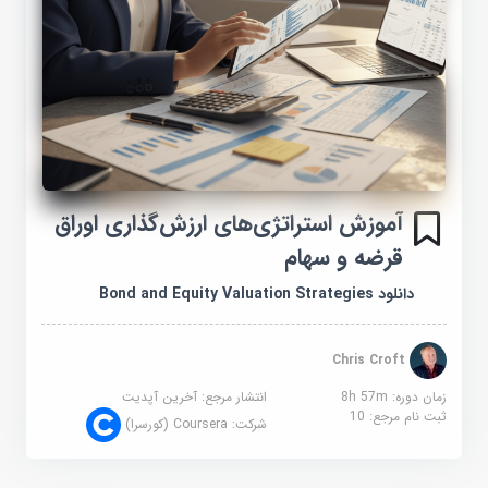
آموزش استراتژی‌های ارزش‌گذاری اوراق
قرضه و سهام
دانلود Bond and Equity Valuation Strategies
Chris Croft
زمان دوره: 8h 57m
انتشار مرجع:
آخرین آپدیت
ثبت نام مرجع:
10
شرکت:
Coursera (کورسرا)