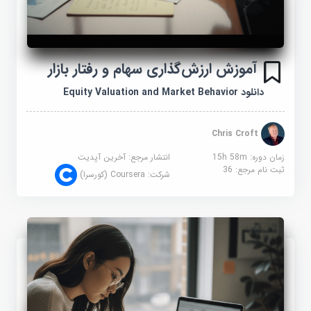
آموزش ارزش‌گذاری سهام و رفتار بازار
دانلود Equity Valuation and Market Behavior
Chris Croft
زمان دوره: 15h 58m
انتشار مرجع:
آخرین آپدیت
ثبت نام مرجع:
36
شرکت:
Coursera (کورسرا)