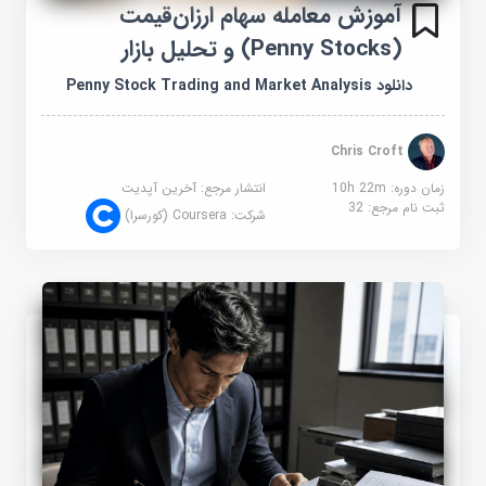
آموزش معامله سهام ارزان‌قیمت
(Penny Stocks) و تحلیل بازار
دانلود Penny Stock Trading and Market Analysis
Chris Croft
زمان دوره: 10h 22m
انتشار مرجع:
آخرین آپدیت
ثبت نام مرجع:
32
شرکت:
Coursera (کورسرا)