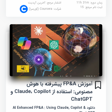
زمان دوره: 11h 31m
انتشار مرجع:
آخرین آپدیت
ثبت نام مرجع:
15
شرکت:
Coursera (کورسرا)
آموزش FP&A پیشرفته با هوش
مصنوعی: استفاده از Claude، Copilot و
ChatGPT
دانلود AI Enhanced FP&A : Using Claude, Copilot &