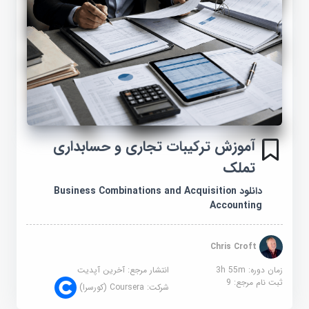
آموزش ترکیبات تجاری و حسابداری
تملک
دانلود Business Combinations and Acquisition
Accounting
Chris Croft
زمان دوره: 3h 55m
انتشار مرجع:
آخرین آپدیت
ثبت نام مرجع:
9
شرکت:
Coursera (کورسرا)