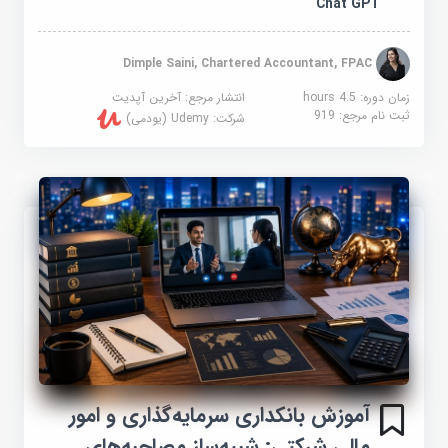
Chat GPT
Dimple Saini, Chartered Accountant, FPAC
زمان دوره: 4.5 hours
انتشار مرجع:
آخرین آپدیت
ثبت نام مرجع:
919
شرکت:
Udemy (یودمی)
آموزش بانکداری سرمایه‌گذاری و امور
مالی شرکتی: شبیه‌ساز مصاحبه‌های