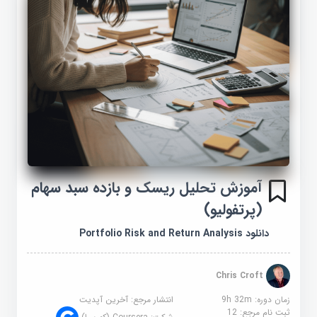
آموزش تحلیل ریسک و بازده سبد سهام
(پرتفولیو)
دانلود Portfolio Risk and Return Analysis
Chris Croft
زمان دوره: 9h 32m
انتشار مرجع:
آخرین آپدیت
ثبت نام مرجع:
12