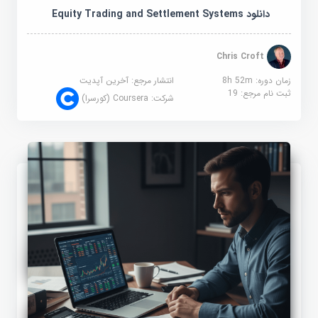
دانلود Equity Trading and Settlement Systems
Chris Croft
زمان دوره: 8h 52m
انتشار مرجع:
آخرین آپدیت
ثبت نام مرجع:
19
شرکت:
Coursera (کورسرا)