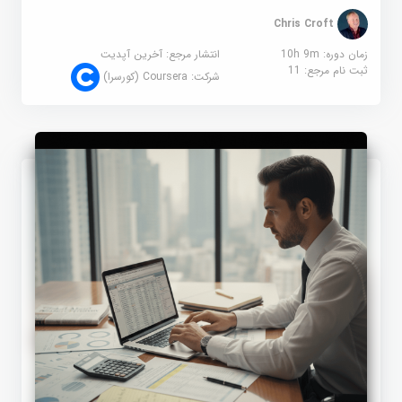
Chris Croft
زمان دوره: 10h 9m
انتشار مرجع:
آخرین آپدیت
ثبت نام مرجع:
11
شرکت:
Coursera (کورسرا)