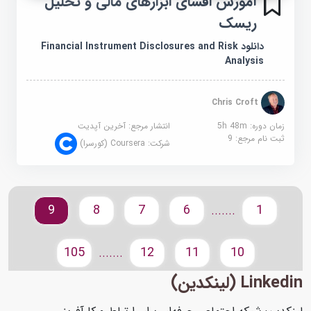
آموزش افشای ابزارهای مالی و تحلیل
ریسک
دانلود Financial Instrument Disclosures and Risk
Analysis
Chris Croft
زمان دوره: 5h 48m
انتشار مرجع:
آخرین آپدیت
ثبت نام مرجع:
9
شرکت:
Coursera (کورسرا)
9
8
7
6
1
.......
105
12
11
10
.......
Linkedin (لینکدین)