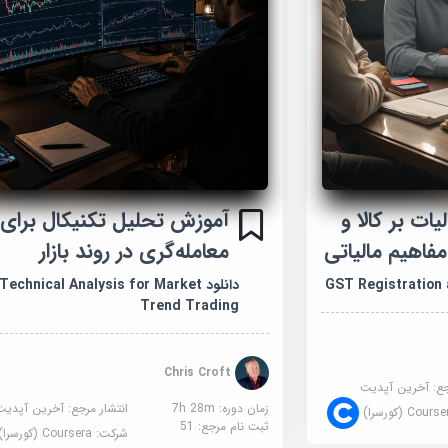
ات بر کالا و
آموزش تحلیل تکنیکال برای
معامله‌گری در روند بازار
دانلود Technical Analysis for Market
Trend Trading
Chris Croft
جع:
آخرین آپدیت
زمان دوره: 7h 28m
انتشار مرجع:
آخرین آپدیت
Cour (کورسرا)
ثبت نام مرجع:
51
شرکت:
Coursera (کورسرا)