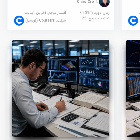
Chris Croft
زمان دوره: 7h 39m
انتشار مرجع:
آخرین آپدیت
ثبت نام مرجع:
22
شرکت:
Coursera (کورسرا)