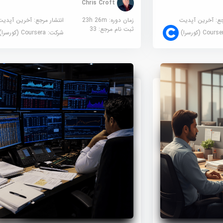
Chris Croft
جع:
آخرین آپدیت
زمان دوره: 23h 26m
انتشار مرجع:
آخرین آپدیت
ثبت نام مرجع:
33
Cour (کورسرا)
شرکت:
Coursera (کورسرا)