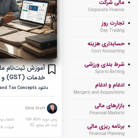
مالی شرکت
Corporate Finance
تجارت روز
Day Trading
حسابداری هزینه
Cost Accounting
شرط بندی ورزشی
آموزش ثبت‌نام مالی
Sports Betting
خدمات (GST) و مفاهیم مالیاتی
ادغام و ادغام
دانلود GST Registration and Tax Concepts
Mergers and Acquisitions
بازارهای مالی
Chris Croft
Financial Markets
زمان دوره: 10h 42m
انتشار مر
ثبت نام مرجع:
32
برنامه ریزی مالی
شرکت:
sera
Financial Planning