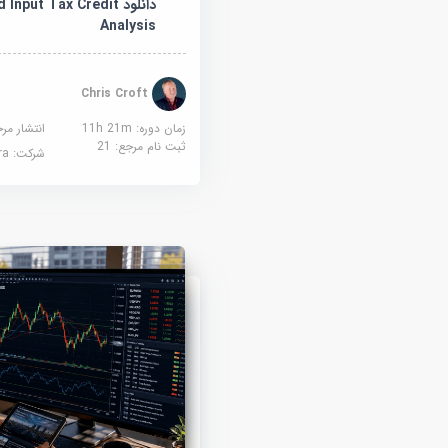
دانلود put Tax Credit
Analysis
Chris Croft
زمان دوره: 11h 21m
انتشار مر
ثبت نام مرجع:
21
شرکت:
sera