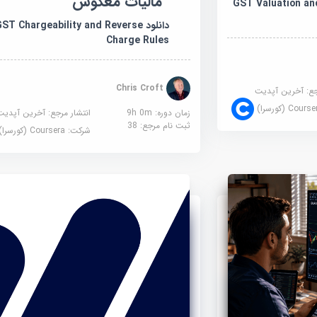
مالیات معکوس
GST Valuation and In
دانلود ST Chargeability and Reverse
Charge Rules
Chris Croft
جع:
آخرین آپدیت
Cour (کورسرا)
زمان دوره: 9h 0m
انتشار مرجع:
آخرین آپدیت
ثبت نام مرجع:
38
شرکت:
Coursera (کورسرا)