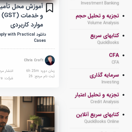
Investment Banking
آموزش محل تأمین م
و خ
تجزیه و تحلیل حجم
موارد کاربردی
Volume Analysis
دانلود with Practical
کتابهای سریع
Cases
QuickBooks
CFA
Chris Croft
CFA
زمان دوره: 6h 25m
انتشار مر
سرمایه گذاری
ثبت نام مرجع:
26
شرکت:
sera
Investing
تجزیه و تحلیل اعتبار
Credit Analysis
کتابهای سریع آنلاین
QuickBooks Online