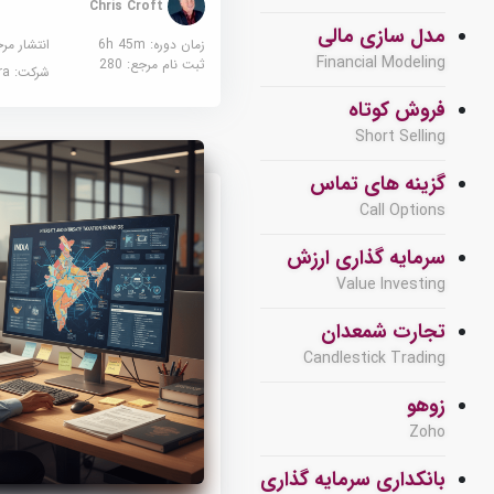
Chris Croft
مدل سازی مالی
زمان دوره: 6h 45m
انتشار مر
Financial Modeling
ثبت نام مرجع:
280
شرکت:
sera
فروش کوتاه
Short Selling
گزینه های تماس
Call Options
سرمایه گذاری ارزش
Value Investing
تجارت شمعدان
Candlestick Trading
زوهو
Zoho
بانکداری سرمایه گذاری