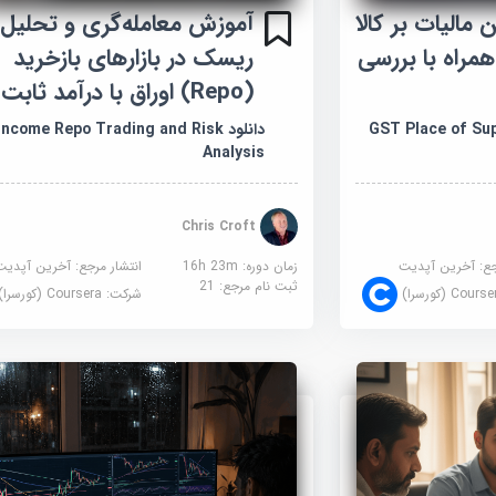
الیات بر کالا
آموزش معامله‌گری و تحلیل
دمات (GST) همراه با بررسی
ریسک در بازارهای بازخرید
(Repo) اوراق با درآمد ثابت
GST Place of Supply 
دانلود ncome Repo Trading and Risk
Analysis
Chris Croft
جع:
آخرین آپدیت
زمان دوره: 16h 23m
انتشار مرجع:
آخرین آپدیت
ثبت نام مرجع:
21
Cour (کورسرا)
شرکت:
Coursera (کورسرا)