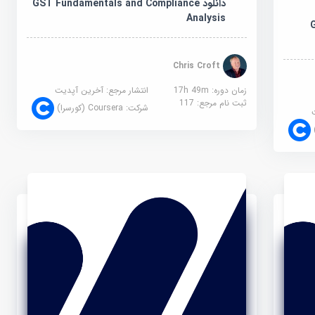
دانلود GST Fundamentals and Compliance
Analysis
G
Chris Croft
زمان دوره: 17h 49m
انتشار مرجع:
آخرین آپدیت
ثبت نام مرجع:
117
شرکت:
Coursera (کورسرا)