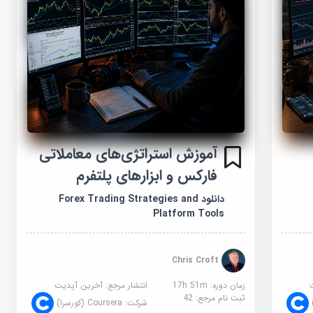
آموزش استراتژی‌های معاملاتی
فارکس و ابزارهای پلتفرم
دانلود Forex Trading Strategies and
Platform Tools
Chris Croft
زمان دوره: 17h 51m
انتشار مرجع:
آخرین آپدیت
ثبت نام مرجع:
42
شرکت:
Coursera (کورسرا)