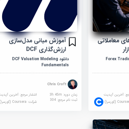
ای معاملاتی
آموزش مبانی مدل‌سازی
ار
ارزش‌گذاری DCF
Forex Trading 
دانلود DCF Valuation Modeling
Fundamentals
Chris Croft
جع:
آخرین آپدیت
زمان دوره: 3h 45m
انتشار مرجع:
آخرین آپدیت
ثبت نام مرجع:
304
Cour (کورسرا)
شرکت:
Coursera (کورسرا)