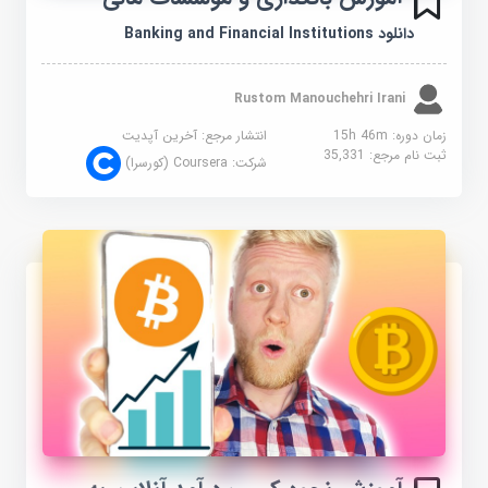
دانلود Banking and Financial Institutions
Rustom Manouchehri Irani
زمان دوره: 15h 46m
انتشار مرجع:
آخرین آپدیت
ثبت نام مرجع:
35,331
شرکت:
Coursera (کورسرا)