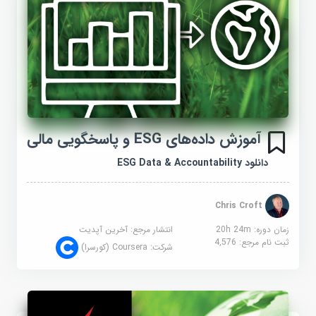
آموزش داده‌های ESG و پاسخگویی مالی
دانلود ESG Data & Accountability
Chris Croft
زمان دوره: 20h 24m
انتشار مرجع:
آخرین آپدیت
ثبت نام مرجع:
4,576
شرکت:
Coursera (کورسرا)