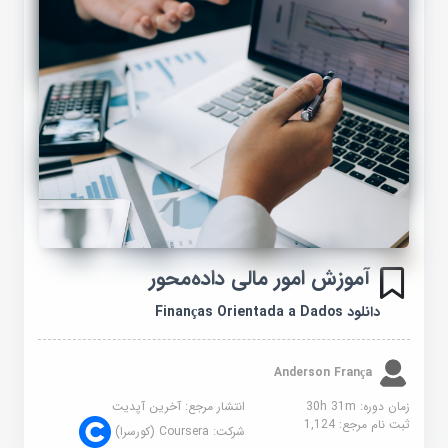
آموزش امور مالی داده‌محور
دانلود Finanças Orientada a Dados
Anderson França
زمان دوره: 30h 31m
انتشار مرجع:
آخرین آپدیت
ثبت نام مرجع:
1,124
شرکت:
Coursera (کورسرا)