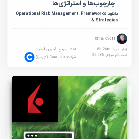
چارچوب‌ها و استراتژی‌ها
دانلود Operational Risk Management: Frameworks
& Strategies
Chris Croft
زمان دوره: 6h 26m
انتشار مرجع:
آخرین آپدیت
ثبت نام مرجع:
22,686
شرکت:
Coursera (کورسرا)