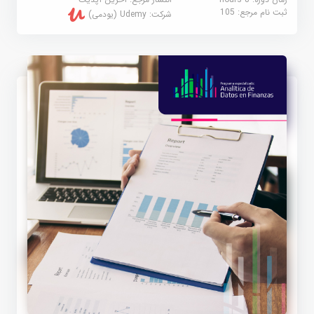
ثبت نام مرجع:
105
شرکت:
Udemy (یودمی)