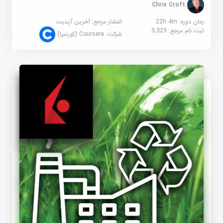
Chris Croft
زمان دوره: 22h 4m
انتشار مرجع:
آخرین آپدیت
ثبت نام مرجع:
3,323
شرکت:
Coursera (کورسرا)