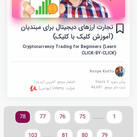
تجارت ارزهای دیجیتال برای مبتدیان
(آموزش کلیک با کلیک)
Cryptocurrency Trading for Beginners (Learn
CLICK-BY-CLICK)
Roope Kiuttu
زمان دوره: 3 hours
انتشار مرجع:
آخرین آپدیت
ثبت نام مرجع:
44,681
شرکت:
Udemy (یودمی)
78
77
76
75
1
.......
103
81
80
79
.......