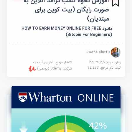
آموزش نحوه کسب درآمد آنلاین به
صورت رایگان (بیت کوین برای
مبتدیان)
دانلود HOW TO EARN MONEY ONLINE FOR FREE
(Bitcoin For Beginners)
Roope Kiuttu
زمان دوره: 2.5 hours
انتشار مرجع:
آخرین آپدیت
ثبت نام مرجع:
92,283
شرکت:
Udemy (یودمی)