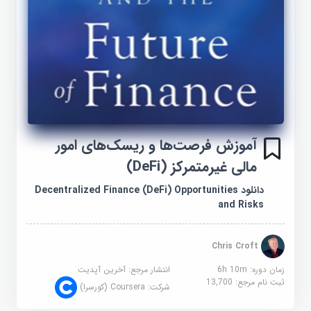
آموزش فرصت‌ها و ریسک‌های امور
مالی غیرمتمرکز (DeFi)
دانلود Decentralized Finance (DeFi) Opportunities
and Risks
Chris Croft
زمان دوره: 6h 10m
انتشار مرجع:
آخرین آپدیت
ثبت نام مرجع:
13,700
شرکت:
Coursera (کورسرا)