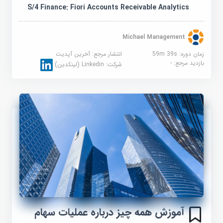
S/4 Finance: Fiori Accounts Receivable Analytics
Michael Management
زمان دوره: 59m 39s
انتشار مرجع:
آخرین آپدیت
بازدید مرجع:
-
شرکت:
Linkedin (لینکدین)
آموزش همه چیز درباره عملیات سهام