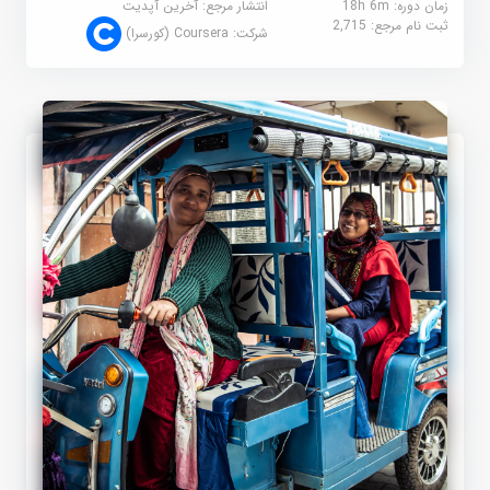
زمان دوره: 18h 6m
انتشار مرجع:
آخرین آپدیت
ثبت نام مرجع:
2,715
شرکت:
Coursera (کورسرا)