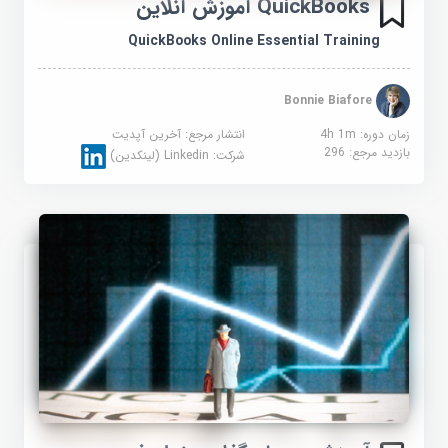
QuickBooks آموزش آنلاین
QuickBooks Online Essential Training
Bonnie Biafore
زمان دوره: 4h 1m
انتشار مرجع:
آخرین آپدیت
بازدید مرجع:
296
شرکت:
Linkedin (لینکدین)