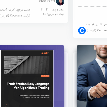
Chris Croft
زمان دوره: 8h 31m
انتشار مرجع:
آخرین آپدیت
ثبت نام مرجع:
68
شرکت:
Coursera (کورسرا)
جع:
آخرین آپدیت
Cour (کورسرا)