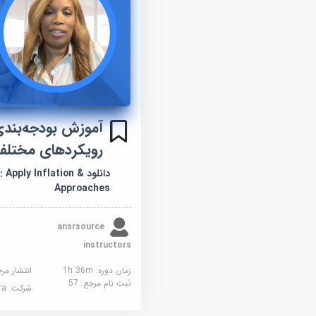
آموزش بودجه‌بندی:
رویکردهای مختلف
دانلود  Apply Inflation
Approaches
ansrsource
instructors
زمان دوره: 1h 36m
انتشار مر
ثبت نام مرجع:
57
شرکت:
sera