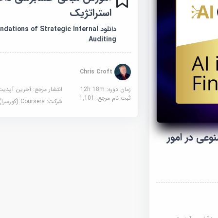
استراتژیک
دانلود dations of Strategic Internal
Auditing
Chris Croft
زمان دوره: 12h 18m
انتشار مرجع:
آخرین آپدیت
ثبت نام مرجع:
1,101
شرکت:
Coursera (کورسرا)
عی در امور