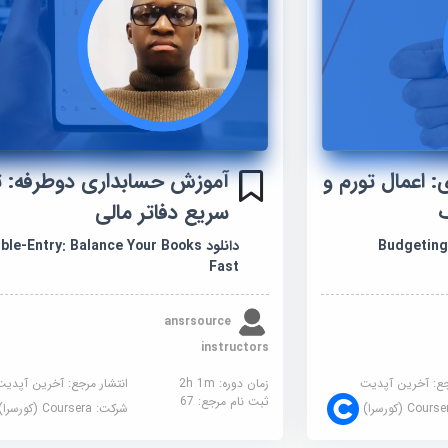
 اعمال تورم و
آموزش حسابداری دوطرفه: تر
سریع دفاتر مالی
Budgeting: &
دانلود le-Entry: Balance Your Books
Fast
ansrsource
instructors
جع:
آخرین آپدیت
زمان دوره: 2h 1m
انتشار مرجع:
آخرین آپدیت
ثبت نام مرجع:
67
Cour (کورسرا)
شرکت:
Coursera (کورسرا)