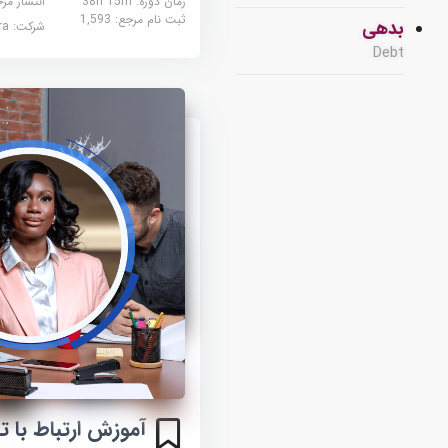
زمان دوره: 38h 15m
انتشار مر
ثبت نام مرجع:
1,593
بدهی
شرکت:
sera
Debt
آموزش ارتباط با ت