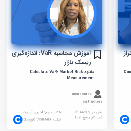
از
آموزش محاسبه VaR: اندازه‌گیری
ریسک بازار
Doub
دانلود Calculate VaR: Market Risk
Measurement
ansrsource
instructors
زمان دوره: 1h 44m
انتشار مرجع:
آخرین آپدیت
ثبت نام مرجع:
189
شرکت:
Coursera (کورسرا)