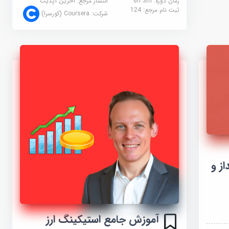
زمان دوره: 6h 3m
انتشار مرجع:
آخرین آپدیت
ثبت نام مرجع:
124
شرکت:
Coursera (کورسرا)
ز و
آموزش جامع استیکینگ ارز