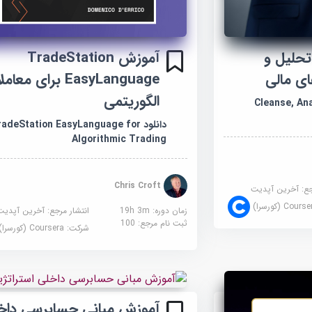
تحلیل و
آموزش TradeStation
ای مالی
EasyLanguage برای مع
الگوریتمی
Cleanse, Analy
دانلود adeStation EasyLanguage for
Algorithmic Trading
Chris Croft
جع:
آخرین آپدیت
Cour (کورسرا)
زمان دوره: 19h 3m
انتشار مرجع:
آخرین آپدیت
ثبت نام مرجع:
100
شرکت:
Coursera (کورسرا)
آموزش مبانی حسابرسی داخ