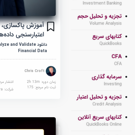
Investment Banking
تجزیه و تحلیل حجم
آموزش پاکسازی، 
Volume Analysis
اعتبارسنجی داده‌ه
کتابهای سریع
QuickBooks
دانلود ze and Validate
Financial Data
CFA
CFA
Chris Croft
سرمایه گذاری
زمان دوره: 2h 13m
انتشار مر
Investing
ثبت نام مرجع:
175
شرکت:
sera
تجزیه و تحلیل اعتبار
Credit Analysis
کتابهای سریع آنلاین
QuickBooks Online