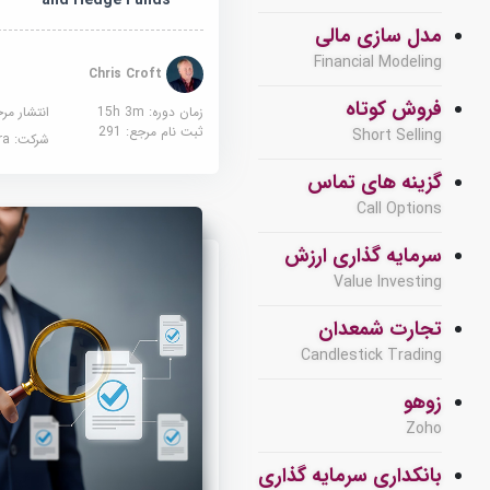
and Hedge Funds
مدل سازی مالی
Financial Modeling
Chris Croft
فروش کوتاه
زمان دوره: 15h 3m
انتشار مر
ثبت نام مرجع:
291
Short Selling
شرکت:
sera
گزینه های تماس
Call Options
سرمایه گذاری ارزش
Value Investing
تجارت شمعدان
Candlestick Trading
زوهو
Zoho
بانکداری سرمایه گذاری