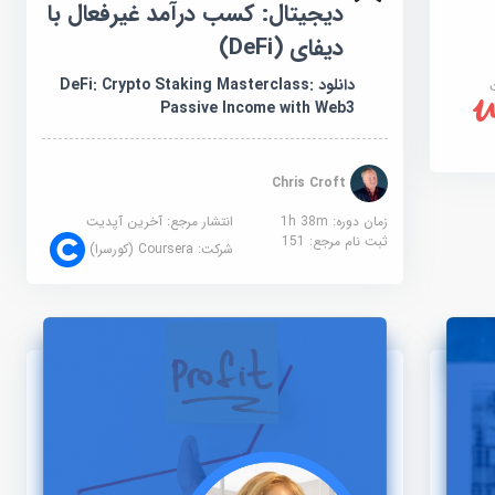
دیجیتال: کسب درآمد غیرفعال با
دیفای (DeFi)
دانلود DeFi: Crypto Staking Masterclass:
Passive Income with Web3
Chris Croft
زمان دوره: 1h 38m
انتشار مرجع:
آخرین آپدیت
ثبت نام مرجع:
151
شرکت:
Coursera (کورسرا)