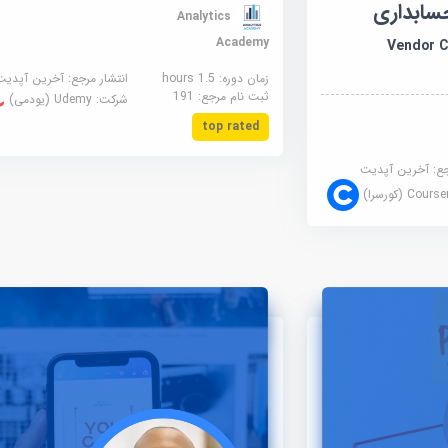
سابداری
Analytics
Academy
Vendor Com
زمان دوره: 1.5 hours
انتشار مرجع:
آخرین آپدیت
ثبت نام مرجع:
191
شرکت:
Udemy (یودمی)
top rated
جع:
آخرین آپدیت
Cour (کورسرا)