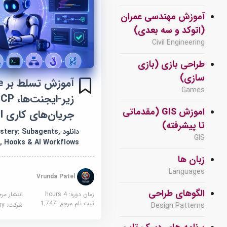
آموزش مهندسی عمران
(اتوکد و سه بعدی)
Civil Engineering
طراحی بازی (بازی
سازی)
Games
اموزش GIS (مقدماتی
جریان‌های کاری AI
تا پیشرفته)
دانلود ry: Subagents
GIS
 Hooks & AI Workflows
زبان ها
Languages
Vrunda Patel
الگوهای طراحی
زمان دوره: 4 hours
انتشار مر
ثبت نام مرجع:
1,747
Design Patterns
شرکت:
demy