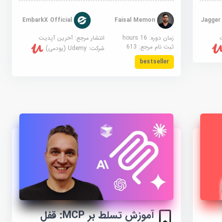
EmbarkX Official
Faisal Memon
زمان دوره: 16 hours
انتشار مرجع:
آخرین آپدیت
ثبت نام مرجع:
613
شرکت:
Udemy (یودمی)
bestseller
آموزش تسلط بر MCP: قفل