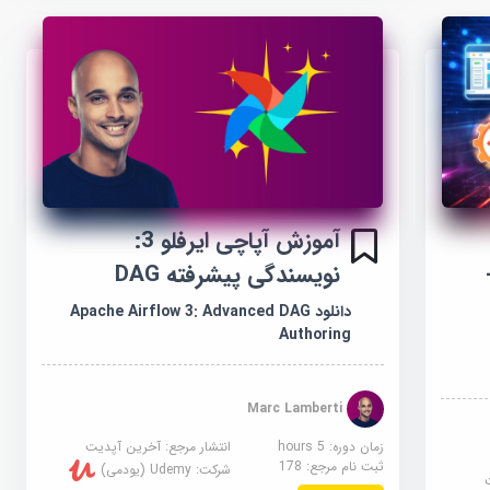
آموزش آپاچی ایرفلو 3:
Salesfo
نویسندگی پیشرفته DAG
دانلود Apache Airflow 3: Advanced DAG
Authoring
Marc Lamberti
زمان دوره: 5 hours
انتشار مرجع:
آخرین آپدیت
ثبت نام مرجع:
178
شرکت:
Udemy (یودمی)