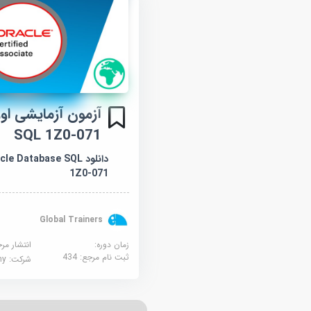
آزمون آزمایشی او
SQL 1Z0-071
دانلود  Database SQL
1Z0-071
Global Trainers
زمان دوره:
انتشار مر
ثبت نام مرجع:
434
شرکت:
demy