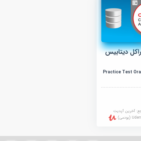
راکل دیتابیس
Practice Test Oracle
جع:
آخرین آپدیت
U (یودمی)