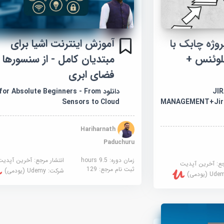
وژه چابک با
آموزش اینترنت اشیا برای
فلوئنس +
مبتدیان کامل - از سنسورها ت
فضای ابری
JIRA
دانلود for Absolute Beginners - From
Sensors to Cloud
MANAGEMENT+Jira
Hariharnath
Paduchuru
زمان دوره: 9.5 hours
انتشار مرجع:
آخرین آپدیت
جع:
آخرین آپدیت
ثبت نام مرجع:
129
شرکت:
Udemy (یودمی)
U (یودمی)