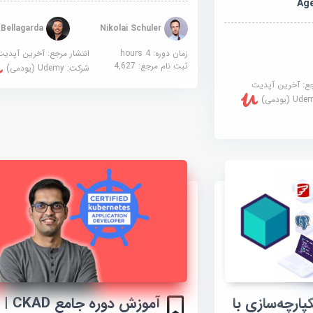
Age
Jagger Bellagarda
Nikolai Schuler
زمان دوره: 4 hours
انتشار مرجع:
آخرین آپدیت
ثبت نام مرجع:
4,627
شرکت:
Udemy (یودمی)
جع:
آخرین آپدیت
U (یودمی)
ارچه‌سازی با
آموزش دوره جامع CKAD |