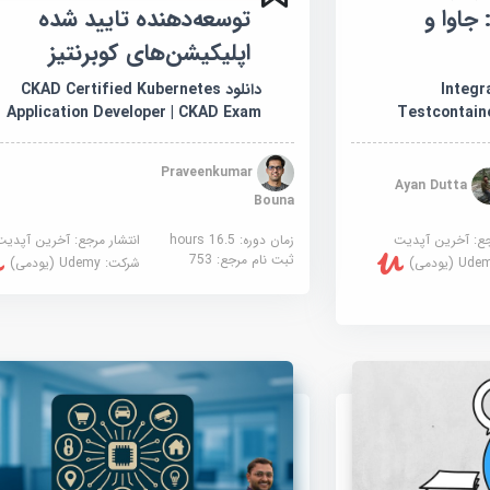
Testcontainer: جاوا و
توسعه‌دهنده تایید شده
اپلیکیشن‌های کوبرنتیز
Integrat
دانلود CKAD Certified Kubernetes
Application Developer | CKAD Exam
Testcontain
Praveenkumar
Ayan Dutta
Bouna
جع:
آخرین آپدیت
زمان دوره: 16.5 hours
انتشار مرجع:
آخرین آپدیت
ثبت نام مرجع:
753
U (یودمی)
شرکت:
Udemy (یودمی)