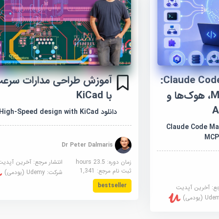
آموزش تسلط بر Claude Code:
آموزش طراحی مدارات سرعت 
زیر-ایجنت‌ها، MCP، هوک‌ها و
با KiCad
دانلود High-Speed design with KiCad
Claude Code Maste,
MCP,
Dr Peter Dalmaris
زمان دوره: 23.5 hours
انتشار مرجع:
آخرین آپدیت
ثبت نام مرجع:
1,341
شرکت:
Udemy (یودمی)
bestseller
جع:
آخرین آپدیت
U (یودمی)