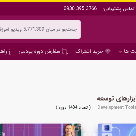
تماس پشتیبانی:
0930 395 3766
ت ها
خرید اشتراک
سفارش دوره یودمی
راهن
بزارهای توسعه
Development Tool
( تعداد
1434
دوره )