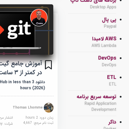
برنامه های دسک تاپ
Desktop Apps
پی پال
Paypal
AWS لامبدا
AWS Lambda
DevOps
آموزش جامع گیت
DevOps
در کمتر از ۳ ساعت (۲۰۲۶)
ETL
دانلود  in less than 3
ETL
hours (2026)
توسعه سریع برنامه
Rapid Application
Thomas Lhomme
Development
زمان دوره: 2 hours
انتشار مر
داکر
ثبت نام مرجع:
4,667
شرکت:
demy