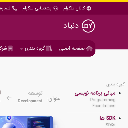
کانال تلگرام
پشتیبانی تلگرام
شماره 
دنیاد
صفحه اصلی
گروه بندی
شرک
گروه بندی
ا
توسعه
مبانی برنامه نویسی
عنوان:
Programming
s
Development
Foundations
SDK ها
SDKs