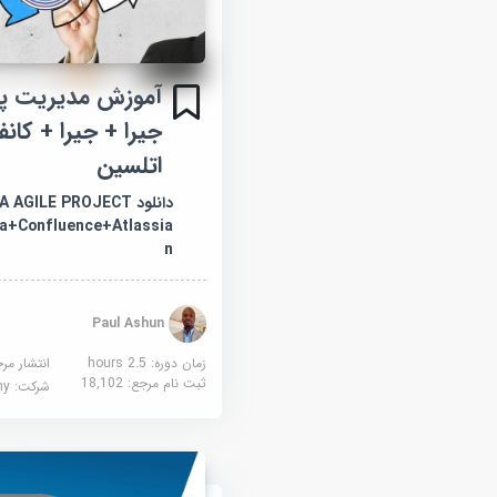
آموزش مدیریت پر
جیرا + جیرا + کان
اتلسین
دانلود  AGILE PROJECT
+Confluence+Atlassia
n
Paul Ashun
زمان دوره: 2.5 hours
انتشار مر
ثبت نام مرجع:
18,102
شرکت:
demy