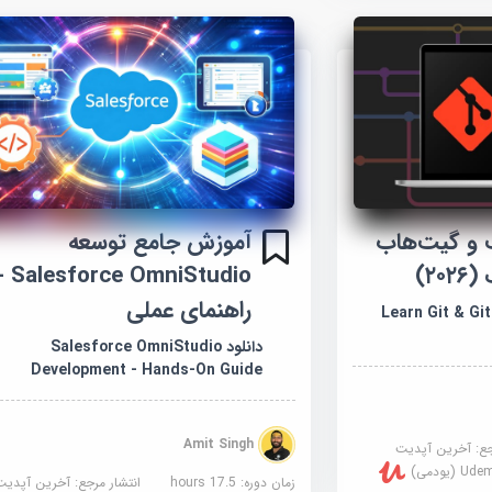
 و گیت‌هاب
آموزش جامع توسعه
rce OmniStudio -
راهنمای عملی
Learn Git & GitHub
دانلود Salesforce OmniStudio
Development - Hands-On Guide
Amit Singh
جع:
آخرین آپدیت
U (یودمی)
زمان دوره: 17.5 hours
انتشار مرجع:
آخرین آپدیت